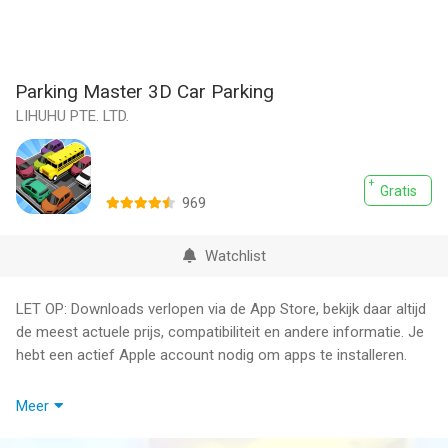
Parking Master 3D Car Parking
LIHUHU PTE. LTD.
Gratis
969
Watchlist
LET OP: Downloads verlopen via de App Store, bekijk daar altijd
de meest actuele prijs, compatibiliteit en andere informatie. Je
hebt een actief Apple account nodig om apps te installeren.
Parking Master 3D is an exciting traffic jam & car parking game
Meer
for all ages. This traffic parking puzzle is your escape from the
stress of car parking multiplayer to a world of zen parking