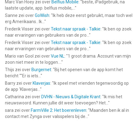
Marc Van Hoey
zei over
Belfius Mobile
: "
beste, iPadgebruik, na
laatste update, app. belfius mobile,...
"
Sanne
zei over
GoWish
: "
Ik heb deze eerst gebruikt, maar toch wel
erg Amerikaans.. Ik...
"
Frederik Visser
zei over
Tekst naar spraak - Talkie
: "
Ik ben op zoek
naar ervaringen van gebruikers van de pro...
"
Frederik Visser
zei over
Tekst naar spraak - Talkie
: "
Ik ben op zoek
naar ervaringen van gebruikers van de pro...
"
Mario van Gool
zei over
Vue NL
: "
1 groot drama. Account van mijn
zoon niet meer in te loggen....
"
Thijs
zei over
Burgernet
: "
Bij het openen van de app komt het
bericht ""Er is iets...
"
Barry
zei over
Klaverjas
: "
Ik speel met vrienden tegenwoordig op
de app ‘Klaverjas...
"
Catharina
zei over
DVHN - Nieuws & Digitale Krant
: "
Ik mis het
nieuwswoord. Kunnen jullie dit weer toevoegen? Het...
"
sara
zei over
FarmVille 2: Het boerenleven
: "
Maanden ben ik al in
contact met Zynga over valsspelers bij de...
"