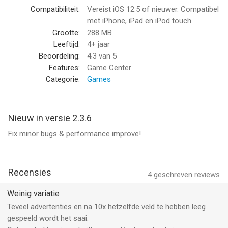
get the traffic run
Compatibiliteit:
Vereist iOS 12.5 of nieuwer. Compatibel
• Pick the right car is crucial to solve traffic jams
met iPhone, iPad en iPod touch.
• Watch out for grannies and cops when moving cars from the
Grootte:
288 MB
parking lot
Leeftijd:
4+ jaar
• Feel the satisfaction as all parked vehicles wheel onto the
Beoordeling:
4.3
van 5
roads again
Features:
Game Center
Categorie:
Games
LEVEL UP WITH BOSS & CHALLENGE MODE
• Boss Level: Accept the Challenge! Solve mega & harder car
parking jam situations within a limited time and be true vehicle
Nieuw in versie 2.3.6
masters!
Fix minor bugs & performance improve!
• Hero Mode: Make way for Emergency vehicles! Buckle up &
clear the path for cars to get out of traffic jam. Be a parking
hero and save the day!
• New challenge modes await a car master to explore
Recensies
4
geschreven reviews
SHINE YOUR WAY
Weinig variatie
• Unlock a collection of awesome cars, trucks and other unique
Teveel advertenties en na 10x hetzelfde veld te hebben leeg
vehicles from sport cars to monster trucks
gespeeld wordt het saai.