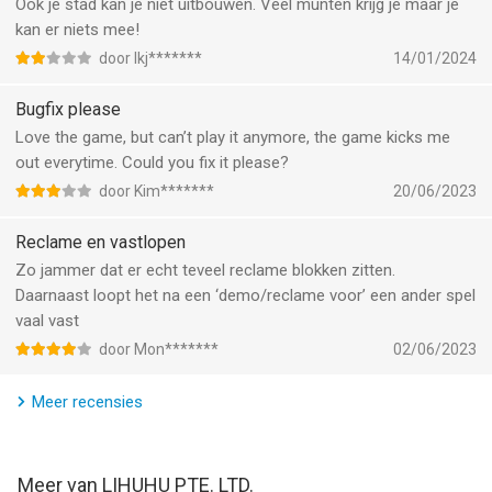
• Diverse environment skins, trails to decorate and customize
Ook je stad kan je niet uitbouwen. Veel munten krijg je maar je
your vehicle. Make every level more exciting!
kan er niets mee!
• Unique regions & areas to navigate through, from crowded
door Ikj*******
14/01/2024
parking lots to outer space roads
• Keep on traveling all around the world and enjoy the gorgeous
Bugfix please
views.
Love the game, but can’t play it anymore, the game kicks me
out everytime. Could you fix it please?
Drive traffic escape 3D parking lots will keep you entertained
door Kim*******
20/06/2023
for hours! Move it & help the car out, can you handle the
pressure in the parking game?
Reclame en vastlopen
Download and join this addictive car parking game and unleash
Zo jammer dat er echt teveel reclame blokken zitten.
your vehicle masters skills right away!
Daarnaast loopt het na een ‘demo/reclame voor’ een ander spel
vaal vast
--
door Mon*******
02/06/2023
Parking Master 3D Car Parking van LIHUHU PTE. LTD. is een app
Meer recensies
voor iPhone, iPad en iPod touch met iOS versie 12.5 of hoger,
geschikt bevonden voor gebruikers met leeftijden vanaf
4 jaar
.
Informatie voor Parking Master 3D Car Parkingis het laatst
Meer van LIHUHU PTE. LTD.