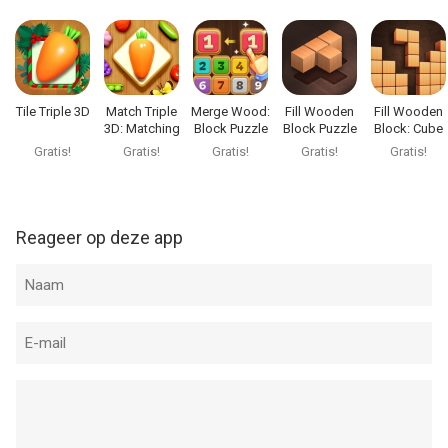
vergeleken op 8 Aug om 01:03.
Tile Triple 3D
Match Triple
Merge Wood:
Fill Wooden
Fill Wooden
3D: Matching
Block Puzzle
Block Puzzle
Block: Cube
Tile
8x8
Puzzle
Gratis!
Gratis!
Gratis!
Gratis!
Gratis!
Reageer op deze app