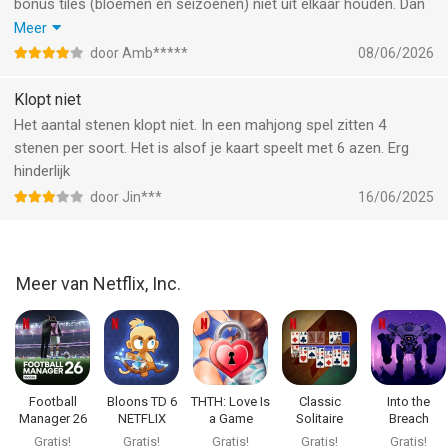
bonus tiles (bloemen en seizoenen) niet uit elkaar houden. Dan
zijn het bijvoorbeeld allemaal bloemen en dan moet je echt
Meer
weten welke in iedere categorie zitten. Het zou fijn zijn als er
door Amb*****
08/06/2026
voor elk thema een soort overzicht was van welke tiles in een
bepaalde categorie horen. Dan kun je altijd even controleren hoe
Klopt niet
het ook alweer zit, helemaal als je wisselt naar een ander
Het aantal stenen klopt niet. In een mahjong spel zitten 4
thema. Nu moet ik bij sommige tile sets wisselen naar een
stenen per soort. Het is alsof je kaart speelt met 6 azen. Erg
andere thema om te zien wat voor steen het is. Dat is gewoon
hinderlijk
niet praktisch en daarom kan ik sommige hele mooie sets
door Jin***
16/06/2025
eigenlijk gewoon niet gebruiken. Heel zonde.
Als dit probleem wordt opgelost, 5 sterren!
Meer van Netflix, Inc.
Football
Bloons TD 6
THTH: Love Is
Classic
Into the
Manager 26
NETFLIX
a Game
Solitaire
Breach
Mobile
NETFLIX
NETFLIX
Gratis!
Gratis!
Gratis!
Gratis!
Gratis!