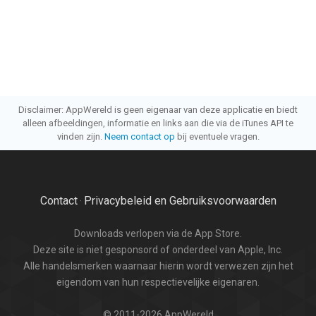
Disclaimer: AppWereld is geen eigenaar van deze applicatie en biedt
alleen afbeeldingen, informatie en links aan die via de iTunes API te
vinden zijn.
Neem contact op
bij eventuele vragen.
Contact
Privacybeleid en Gebruiksvoorwaarden
·
Downloads verlopen via de App Store.
Deze site is niet gesponsord of onderdeel van Apple, Inc.
Alle handelsmerken waarnaar hierin wordt verwezen zijn het
eigendom van hun respectievelijke eigenaren.
© 2011-2026 AppWereld