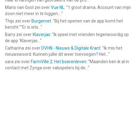
naar ervaringen van gebruikers van de pro...
"
Mario van Gool
zei over
Vue NL
: "
1 groot drama. Account van mijn
zoon niet meer in te loggen....
"
Thijs
zei over
Burgernet
: "
Bij het openen van de app komt het
bericht ""Er is iets...
"
Barry
zei over
Klaverjas
: "
Ik speel met vrienden tegenwoordig op
de app ‘Klaverjas...
"
Catharina
zei over
DVHN - Nieuws & Digitale Krant
: "
Ik mis het
nieuwswoord. Kunnen jullie dit weer toevoegen? Het...
"
sara
zei over
FarmVille 2: Het boerenleven
: "
Maanden ben ik al in
contact met Zynga over valsspelers bij de...
"