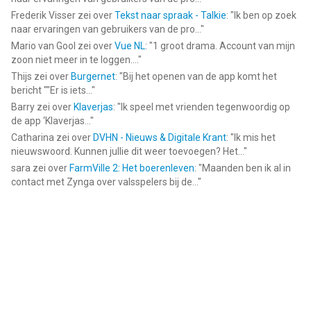
geschikt bevonden voor gebruikers met leeftijden vanaf
4 jaar
.
Frederik Visser
zei over
Tekst naar spraak - Talkie
: "
Ik ben op zoek
naar ervaringen van gebruikers van de pro...
"
Informatie voor zooplus – online dierenwinkelis het laatst
Mario van Gool
zei over
Vue NL
: "
1 groot drama. Account van mijn
vergeleken op 6 Aug om 20:21.
zoon niet meer in te loggen....
"
Thijs
zei over
Burgernet
: "
Bij het openen van de app komt het
bericht ""Er is iets...
"
Barry
zei over
Klaverjas
: "
Ik speel met vrienden tegenwoordig op
de app ‘Klaverjas...
"
Catharina
zei over
DVHN - Nieuws & Digitale Krant
: "
Ik mis het
nieuwswoord. Kunnen jullie dit weer toevoegen? Het...
"
sara
zei over
FarmVille 2: Het boerenleven
: "
Maanden ben ik al in
contact met Zynga over valsspelers bij de...
"