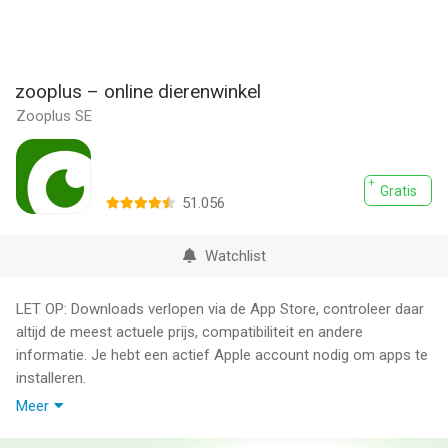
zooplus – online dierenwinkel
Zooplus SE
Gratis
51.056
Watchlist
LET OP: Downloads verlopen via de App Store, controleer daar
altijd de meest actuele prijs, compatibiliteit en andere
informatie. Je hebt een actief Apple account nodig om apps te
installeren.
Meer
zooplus is de grootste online dierenwinkel van Europa: bestel
hondenvoer, kattenvoer en huisdierproducten van topmerken,