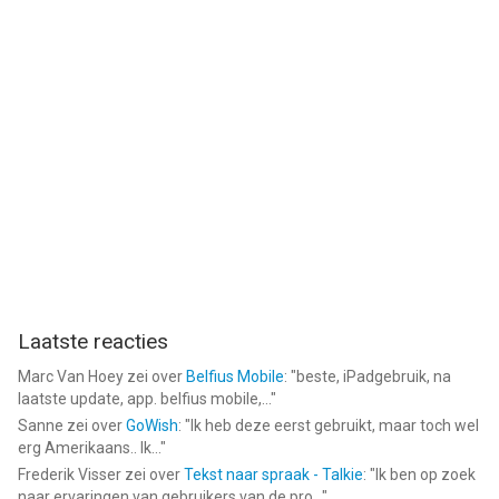
zooplus is de grootste online shop voor huisdieren van Europa,
waar je meer dan 10.000 huisdierproducten koopt met snelle
levering aan huis.
Biedt zooplus veterinair dieetvoer?
Ja. Ons assortiment bevat door dierenartsen aanbevolen
hondenvoer en kattenvoer, met dieetvoer voor uiteenlopende
gezondheidsbehoeften.
Waar koop ik goedkoop hondenvoer en kattenvoer online?
In de zooplus dierenwinkel bestel je hondenvoer en kattenvoer
van topmerken voor scherpe prijzen, met extra korting via het
abonnement.
Laatste reacties
Suggesties? Mail naar ios-feedback@zooplus.com
Marc Van Hoey
zei over
Belfius Mobile
: "
beste, iPadgebruik, na
laatste update, app. belfius mobile,...
"
--
Sanne
zei over
GoWish
: "
Ik heb deze eerst gebruikt, maar toch wel
erg Amerikaans.. Ik...
"
zooplus – online dierenwinkel van Zooplus SE is een app voor
Frederik Visser
zei over
Tekst naar spraak - Talkie
: "
Ik ben op zoek
iPhone, iPad en iPod touch met iOS versie 17.0 of hoger,
naar ervaringen van gebruikers van de pro...
"