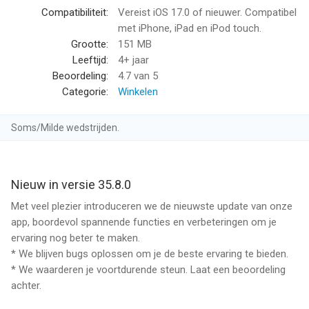
hoogwaardig hondenvoer en gespecialiseerd kattenvoer voor
Compatibiliteit:
Vereist iOS 17.0 of nieuwer. Compatibel
scherpe prijzen.
met iPhone, iPad en iPod touch.
Grootte:
151 MB
Waarom kiezen voor de zooplus dierenwinkel?
Leeftijd:
4+ jaar
Omdat je alles voor je huisdier op één plek bestelt, met snelle
Beoordeling:
4.7
van 5
levering aan huis. Bespaar op hondenvoer en kattenvoer van
Categorie:
Winkelen
topmerken, kies veterinair dieetvoer op advies van je dierenarts
en verdien zooPoints bij elke aankoop. Zo is zooplus de
Soms/Milde wedstrijden.
handigste online dierenwinkel voor het dagelijkse leven met je
huisdier.
Heeft je huisdier veterinair dieetvoer nodig?
Nieuw in versie 35.8.0
De zooplus-app biedt een uitgebreid assortiment veterinair
Met veel plezier introduceren we de nieuwste update van onze
hondenvoer en kattenvoer, goedgekeurd door dierenartsen.
app, boordevol spannende functies en verbeteringen om je
Kies dieetvoer voor nierziekte, gewrichtsproblemen, een
ervaring nog beter te maken.
gevoelige maag of gewichtsbeheersing. Zo vind je altijd de
* We blijven bugs oplossen om je de beste ervaring te bieden.
juiste voeding voor de gezondheid van je huisdier.
* We waarderen je voortdurende steun. Laat een beoordeling
achter.
Hoe werkt zooplusGemak