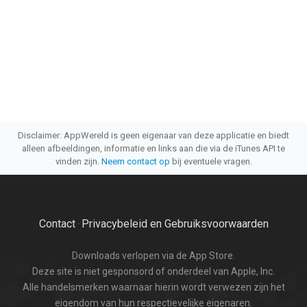
Disclaimer: AppWereld is geen eigenaar van deze applicatie en biedt
alleen afbeeldingen, informatie en links aan die via de iTunes API te
vinden zijn.
Neem contact op
bij eventuele vragen.
Contact
Privacybeleid en Gebruiksvoorwaarden
·
Downloads verlopen via de App Store.
Deze site is niet gesponsord of onderdeel van Apple, Inc.
Alle handelsmerken waarnaar hierin wordt verwezen zijn het
eigendom van hun respectievelijke eigenaren.