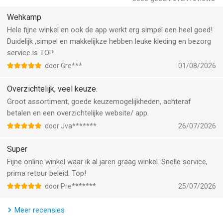
op.
Wehkamp
Leuker
Hele fijne winkel en ook de app werkt erg simpel een heel goed!
- Ontdek je persoonlijke homepage, met artikelen speciaal voor
Duidelijk ,simpel en makkelijkze hebben leuke kleding en bezorg
jou.
service is TOP
- Shop deals die alleen in de app geldig zijn.
door Gre***
01/08/2026
- Bekijk onze liveshows en doe mee aan exclusieve winacties.
- Laat je inspireren door onze blogs, ontdek de laatste trends
Overzichtelijk, veel keuze.
en check onze tips.
Groot assortiment, goede keuzemogelijkheden, achteraf
- Profiteer eerder van sommige acties. Een dag voordat je ze
betalen en een overzichtelijke website/ app.
op onze website vindt, staan ze al in onze app.
door Jva*******
26/07/2026
Enkele merken in onze app zijn: ONLY, Levi's, Rituals, Mango,
Super
New Balance, MS Mode en WE Fashion.
Fijne online winkel waar ik al jaren graag winkel. Snelle service,
--
prima retour beleid. Top!
door Pre*******
25/07/2026
Wehkamp - Shop online van Wehkamp Retail Group B.V. is een
app voor iPhone, iPad en iPod touch met iOS versie 17.0 of
Meer recensies
hoger, geschikt bevonden voor gebruikers met leeftijden vanaf