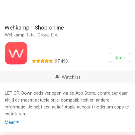
Wehkamp - Shop online
Wehkamp Retail Group B.V.
Gratis
97.490
Watchlist
LET OP: Downloads verlopen via de App Store, controleer daar
altijd de meest actuele prijs, compatibiliteit en andere
informatie. Je hebt een actief Apple account nodig om apps te
installeren.
Meer
Download de Wehkamp-app, en ontdek het mooie van nu. Van
mode voor de fashionista’s tot alles voor de interieurjunkies. En