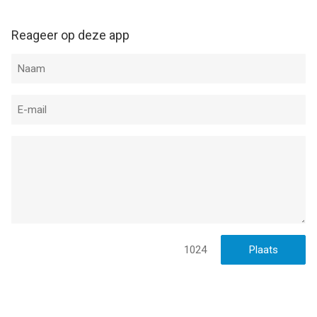
4 jaar
.
Reageer op deze app
Informatie voor Wehkamp - Shop onlineis het laatst vergeleken
op 7 Aug om 18:44.
1024