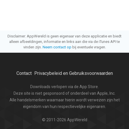
Disclaimer: AppWereld is geen eigenaar van deze applicatie en biedt
alleen afbeeldingen, informatie en links aan die via de iTunes API te
vinden zijn.
Neem contact op
bij eventuele vragen.
Contact
Privacybeleid en Gebruiksvoorwaarden
·
Downloads verlopen via de App Store.
Deze site is niet gesponsord of onderdeel van Apple, Inc.
Alle handelsmerken waarnaar hierin wordt verwezen zijn het
eigendom van hun respectievelijke eigenaren.
© 2011-2026 AppWereld