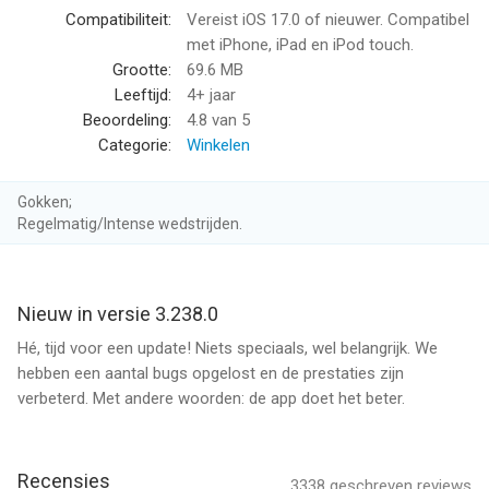
- Klik op het hartje en je favoriete items komen gelijk in je
Compatibiliteit:
Vereist iOS 17.0 of nieuwer. Compatibel
wensenlijst.
met iPhone, iPad en iPod touch.
- Op zoek naar de nieuwste kleding? Gebruik de filters en
Grootte:
69.6 MB
selecteer op je favoriete, kleuren, prijs en meer.
Leeftijd:
4+ jaar
- En bij de meeste artikelen is het: vandaag besteld, morgen al
Beoordeling:
4.8
van 5
in huis.
Categorie:
Winkelen
Handiger
Gokken;
- Betaal zoals jij wil: vooraf of achteraf.
Regelmatig/Intense wedstrijden.
- Bezorg je bestelling waar en wanneer jij wil: thuis of bij een
DHL ServicePoint.
- Chat met onze klantenservice, en we helpen je zo snel
Nieuw in versie 3.238.0
mogelijk.
- Favoriete schoenen weer op voorraad? Dan ontvang je een
Hé, tijd voor een update! Niets speciaals, wel belangrijk. We
seintje.
hebben een aantal bugs opgelost en de prestaties zijn
- Maak je eigen lijstjes met accessoires die bij die ene outfit
verbeterd. Met andere woorden: de app doet het beter.
passen, of met de laatste games en speelgoed voor de kids.
- Retourneren? Dan maak je in onze app heel eenvoudig een
afspraak. Voor een kleine vergoeding halen we het artikel weer
Recensies
3338
geschreven reviews