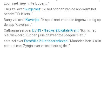
zoon niet meer in te loggen....
"
Thijs
zei over
Burgernet
: "
Bij het openen van de app komt het
bericht ""Er is iets...
"
Barry
zei over
Klaverjas
: "
Ik speel met vrienden tegenwoordig op
de app ‘Klaverjas...
"
Catharina
zei over
DVHN - Nieuws & Digitale Krant
: "
Ik mis het
nieuwswoord. Kunnen jullie dit weer toevoegen? Het...
"
sara
zei over
FarmVille 2: Het boerenleven
: "
Maanden ben ik al in
contact met Zynga over valsspelers bij de...
"