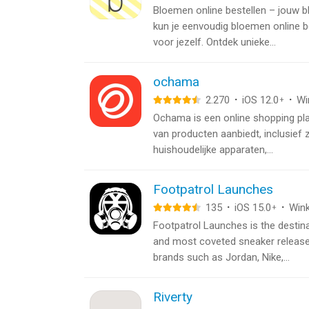
Bloemen online bestellen – jouw
kun je eenvoudig bloemen online b
voor jezelf. Ontdek unieke...
ochama
2.270
·
iOS 12.0
·
Wi
+
Ochama is een online shopping pla
van producten aanbiedt, inclusief
huishoudelijke apparaten,...
Footpatrol Launches
135
·
iOS 15.0
·
Wink
+
Footpatrol Launches is the destina
and most coveted sneaker releases
brands such as Jordan, Nike,...
Riverty