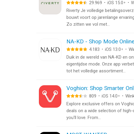
29.969
·
iOS 15.0
·
W
+
Riverty Je volledige betalingsoverz
bouwt voort op jarenlange ervaring 
Zo zitten we vol met...
NA-KD - Shop Mode Onlin
4.183
·
iOS 13.0
·
Wi
+
Duik in de wereld van NA-KD en o
eigentijdse mode. Onze app verbet
tot het volledige assortiment...
Voghion: Shop Smarter Onl
809
·
iOS 14.0
·
Wink
+
Explore exclusive offers on Voghi
deals on a wide selection of high-q
you'll love. From...