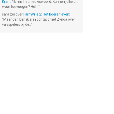
Krant
: "
Ik mis het nieuwswoord. Kunnen jullie dit
weer toevoegen? Het...
"
sara
zei over
FarmVille 2: Het boerenleven
:
"
Maanden ben ik al in contact met Zynga over
valsspelers bij de...
"