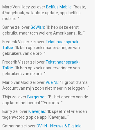
Marc Van Hoey
zei over
Belfius Mobile
: "
beste,
iPadgebruik, na laatste update, app. belfius
mobile,...
"
Sanne
zei over
GoWish
: "
Ik heb deze eerst
gebruikt, maar toch wel erg Amerikaans.. Ik...
"
Frederik Visser
zei over
Tekst naar spraak -
Talkie
: "
Ik ben op zoek naar ervaringen van
gebruikers van de pro...
"
Frederik Visser
zei over
Tekst naar spraak -
Talkie
: "
Ik ben op zoek naar ervaringen van
gebruikers van de pro...
"
Mario van Gool
zei over
Vue NL
: "
1 groot drama.
Account van mijn zoon niet meer in te loggen....
"
Thijs
zei over
Burgernet
: "
Bij het openen van de
app komt het bericht ""Er is iets...
"
Barry
zei over
Klaverjas
: "
Ik speel met vrienden
tegenwoordig op de app ‘Klaverjas...
"
Catharina
zei over
DVHN - Nieuws & Digitale