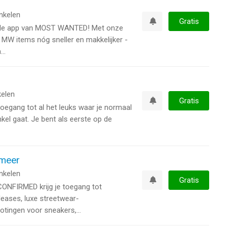
nkelen
Gratis
iële app van MOST WANTED! Met onze
Watchlist
 MW items nóg sneller en makkelijker -
..
elen
Gratis
oegang tot al het leuks waar je normaal
Watchlist
kel gaat. Je bent als eerste op de
meer
nkelen
Gratis
NFIRMED krijg je toegang tot
Watchlist
eases, luxe streetwear-
tingen voor sneakers,...