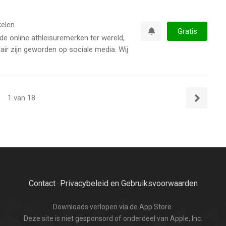
elen
Gratis
de online athleisuremerken ter wereld,
Watchlist
air zijn geworden op sociale media. Wij
1 van 18
Volgende
Contact
Privacybeleid en Gebruiksvoorwaarden
·
Downloads verlopen via de App Store.
Deze site is niet gesponsord of onderdeel van Apple, Inc.