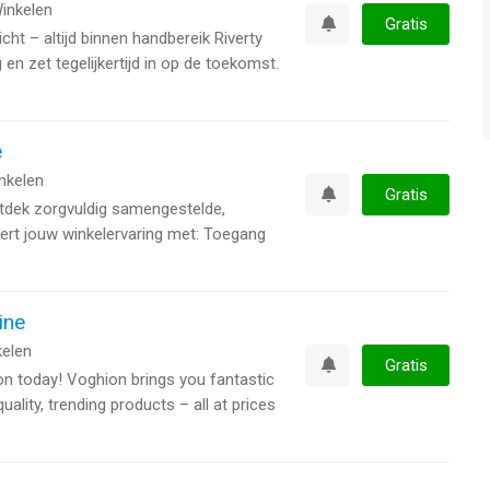
inkelen
Gratis
icht – altijd binnen handbereik Riverty
Watchlist
en zet tegelijkertijd in op de toekomst.
e
nkelen
Gratis
ntdek zorgvuldig samengestelde,
Watchlist
ert jouw winkelervaring met: Toegang
ine
elen
Gratis
on today! Voghion brings you fantastic
Watchlist
uality, trending products – all at prices