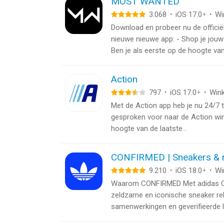
MOST WANTED
3.068
·
iOS 17.0
·
Wi
+
Download en probeer nu de offic
nieuwe nieuwe app: - Shop je jouw
Ben je als eerste op de hoogte van.
Action
797
·
iOS 17.0
·
Wink
+
Met de Action app heb je nu 24/7 t
gesproken voor naar de Action win
hoogte van de laatste...
CONFIRMED | Sneakers & 
9.210
·
iOS 18.0
·
Wi
+
Waarom CONFIRMED Met adidas CO
zeldzame en iconische sneaker rel
samenwerkingen en geverifieerde lo