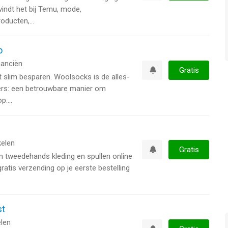
Watchlist
vindt het bij Temu, mode,
oducten,...
p
nanciën
Gratis
t slim besparen. Woolsocks is de alles-
Watchlist
ers: een betrouwbare manier om
....
d
elen
Gratis
om tweedehands kleding en spullen online
Watchlist
ratis verzending op je eerste bestelling
st
len