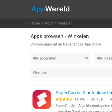
AppWereld
Home
>
Apps
>
Winkelen
Apps browsen - Winkelen
Browse apps uit de Nederlandse App Store.
SuperCards: Klantenkaarte
11.146
·
iOS 15.6
·
W
+
SuperCards - Al je klantenkaarten 
meer dan 3 miljoen gebruikers. Snel