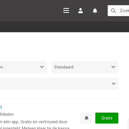
Inloggen
Watchlist
n
inkelen
Gratis
in één app. Gratis en vertrouwd door
Watchlist
 ingesteld. Meteen klaar bij de kassa.