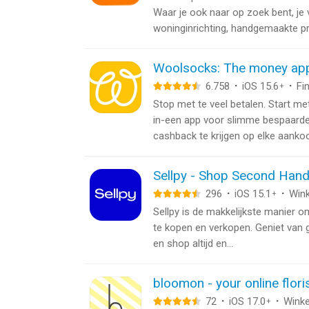
Waar je ook naar op zoek bent, je 
woninginrichting, handgemaakte pr
Woolsocks: The money ap
6.758
·
iOS 15.6
·
Fi
+
Stop met te veel betalen. Start me
in-een app voor slimme bespaard
cashback te krijgen op elke aankoop
Sellpy - Shop Second Han
296
·
iOS 15.1
·
Wink
+
Sellpy is de makkelijkste manier 
te kopen en verkopen. Geniet van g
en shop altijd en...
bloomon - your online flori
72
·
iOS 17.0
·
Winke
+