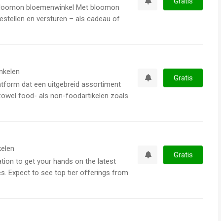
Gratis
 bloomon bloemenwinkel Met bloomon
Watchlist
estellen en versturen – als cadeau of
nkelen
Gratis
tform dat een uitgebreid assortiment
Watchlist
 zowel food- als non-foodartikelen zoals
elen
Gratis
tion to get your hands on the latest
Watchlist
. Expect to see top tier offerings from