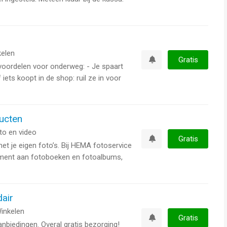
elen
Gratis
 voordelen voor onderweg: - Je spaart
Watchlist
f iets koopt in de shop: ruil ze in voor
ucten
to en video
Gratis
 je eigen foto’s. Bij HEMA fotoservice
Watchlist
timent aan fotoboeken en fotoalbums,
dair
inkelen
Gratis
nbiedingen. Overal gratis bezorging!