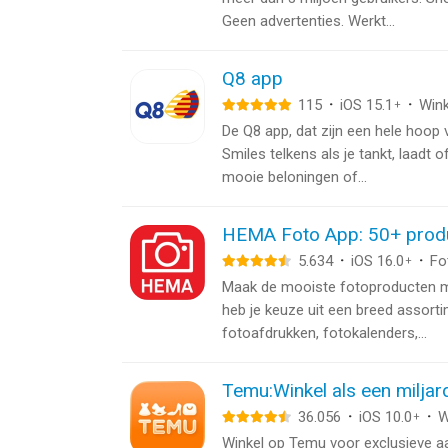
Geen advertenties. Werkt...
Q8 app
115
·
iOS 15.1
·
Wink
+
De Q8 app, dat zijn een hele hoop
Smiles telkens als je tankt, laadt o
mooie beloningen of...
HEMA Foto App: 50+ prod
5.634
·
iOS 16.0
·
Fo
+
Maak de mooiste fotoproducten met
heb je keuze uit een breed assor
fotoafdrukken, fotokalenders,...
Temu:Winkel als een miljar
36.056
·
iOS 10.0
·
W
+
Winkel op Temu voor exclusieve aa