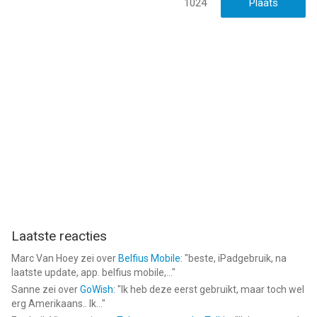
1024
bonprix van bonprix Handelsgesellschaft mbH is een app voor
iPhone, iPad en iPod touch met iOS versie 16.0 of hoger,
geschikt bevonden voor gebruikers met leeftijden vanaf
12 jaar
.
Informatie voor bonprixis het laatst vergeleken op 8 Aug om
11:50.
Laatste reacties
Marc Van Hoey
zei over
Belfius Mobile
: "
beste, iPadgebruik, na
laatste update, app. belfius mobile,...
"
Sanne
zei over
GoWish
: "
Ik heb deze eerst gebruikt, maar toch wel
erg Amerikaans.. Ik...
"