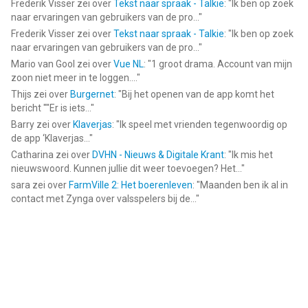
Frederik Visser
zei over
Tekst naar spraak - Talkie
: "
Ik ben op zoek
naar ervaringen van gebruikers van de pro...
"
Frederik Visser
zei over
Tekst naar spraak - Talkie
: "
Ik ben op zoek
naar ervaringen van gebruikers van de pro...
"
Mario van Gool
zei over
Vue NL
: "
1 groot drama. Account van mijn
zoon niet meer in te loggen....
"
Thijs
zei over
Burgernet
: "
Bij het openen van de app komt het
bericht ""Er is iets...
"
Barry
zei over
Klaverjas
: "
Ik speel met vrienden tegenwoordig op
de app ‘Klaverjas...
"
Catharina
zei over
DVHN - Nieuws & Digitale Krant
: "
Ik mis het
nieuwswoord. Kunnen jullie dit weer toevoegen? Het...
"
sara
zei over
FarmVille 2: Het boerenleven
: "
Maanden ben ik al in
contact met Zynga over valsspelers bij de...
"