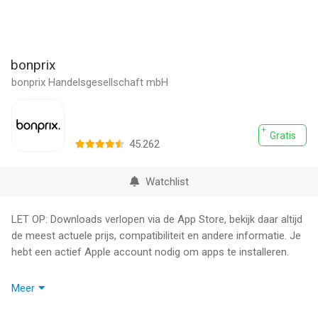
bonprix
bonprix Handelsgesellschaft mbH
Gratis
45.262
Watchlist
LET OP: Downloads verlopen via de App Store, bekijk daar altijd
de meest actuele prijs, compatibiliteit en andere informatie. Je
hebt een actief Apple account nodig om apps te installeren.
bonprix staat voor 40 jaar mode én modemomenten in het
Meer
leven van zelfbewuste vrouwen zoals jij – in je vrije tijd of op je
werk, relaxend in loungewear of sprankelend op een feest. We