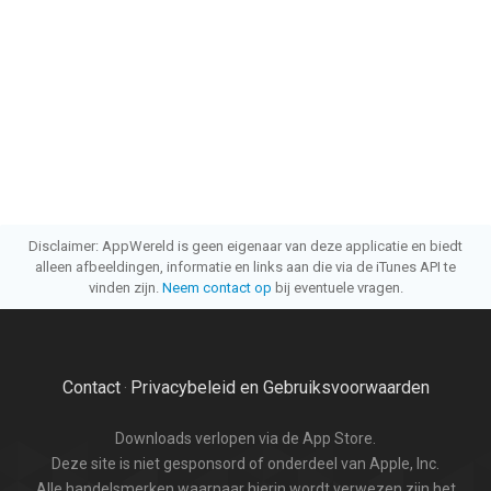
Disclaimer: AppWereld is geen eigenaar van deze applicatie en biedt
alleen afbeeldingen, informatie en links aan die via de iTunes API te
vinden zijn.
Neem contact op
bij eventuele vragen.
Contact
Privacybeleid en Gebruiksvoorwaarden
·
Downloads verlopen via de App Store.
Deze site is niet gesponsord of onderdeel van Apple, Inc.
Alle handelsmerken waarnaar hierin wordt verwezen zijn het