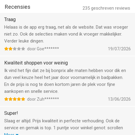
altijd voor dezelfde prijs. Bovendien vind je bij ons speciale
klanten@service-bonprix.nl
Recensies
collecties die ontworpen zijn voor een hoog draagcomfort en
235
geschreven reviews
met extra pasvorm-expertise. Zodat jij je in elke look goed
Traag
voelt.
Helaas is de app erg traag, net als de website. Dat was vroeger
niet zo. Ook de selecties maken vond ik vroeger makkelijker.
▶ Jij noemt de gelegenheid, wij bezorgen je de look!
Verder leuke dingen.
Of het nu voor een feestje, verjaardag, bruiloft, Kerstmis, Oud &
Nieuw of een ander event is – bij ons vind je altijd je passende
door Goe*******
19/07/2026
outfit. Shine in een glammy dress, ga voor een elegant
understatement in een casual chic look, of dans de nacht door
Kwaliteit shoppen voor weinig
in sprankelende outfits. Onze tip: shop direct de bijpassende
Ik vind het fijn dat ze bij bonprix alle maten hebben voor dik en
schoenen en accessoires, evenals shapewear voor een all-
dun veel keuze heel het jaar door voornamelijk in badpakken.
over goed gevoel.
En de prijs is nog te doen kortom jaren de plek voor fijne
aankopen en snelle service.
▶ Eén app voor alles: one-stop-shopping met bonprix.
door Zuh*******
13/06/2026
Wist je dat er bij bonprix nog zoveel meer te vinden is dan
damesmode? Passend bij je nieuwe favoriete look vind je heel
Super!
gemakkelijk de juiste schoenen, moderne sieraden of trendy
Slaag er altijd. Prijs kwaliteit in perfecte verhouding. Ook de
accessoires. Als je voor je hele gezin shopt, neem dan eens
service en gemak is top. 1 puntje voor winkel genot: scrollen
een kijkje bij onze herenmode en kinderkleding. Misschien ben
tussen geselecteerde items zou met pagina nummers