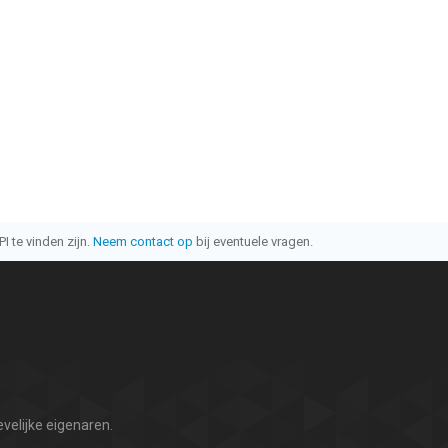
I te vinden zijn.
Neem contact op
bij eventuele vragen.
velijke eigenaren.