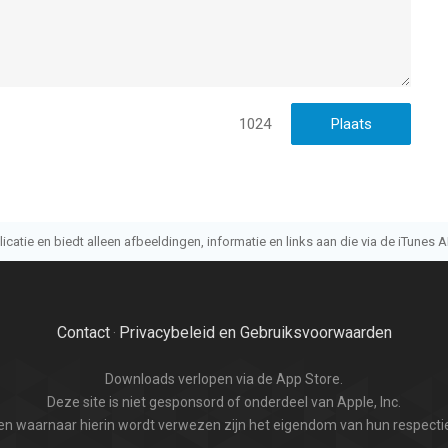
1024
atie en biedt alleen afbeeldingen, informatie en links aan die via de iTunes AP
Contact
Privacybeleid en Gebruiksvoorwaarden
·
Downloads verlopen via de App Store.
Deze site is niet gesponsord of onderdeel van Apple, Inc.
n waarnaar hierin wordt verwezen zijn het eigendom van hun respectie