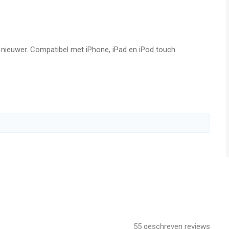
een wonder dat het favoriet is onder breinspelletjes en
 is, maar moeilijk te stoppen. Met rustgevende visuals en
f nieuwer. Compatibel met iPhone, iPad en iPod touch.
te ontspannen en je geest scherp te houden.
m/terms
Phone, iPad en iPod touch met iOS versie 13.0 of hoger,
n vanaf
17 jaar
.
ken op 7 Aug om 15:42.
55
geschreven reviews