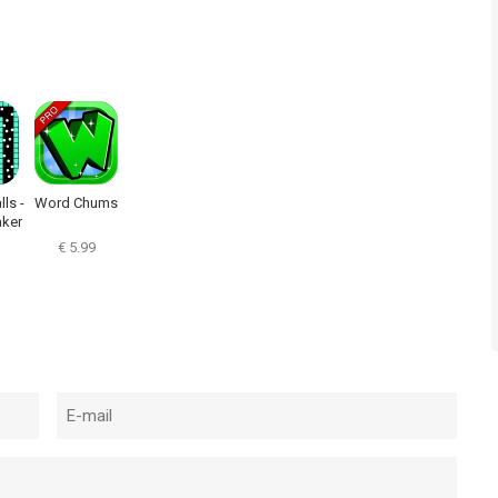
lls -
Word Chums
aker
€ 5.99