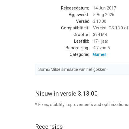
de meest ontspannende puzzelervaringen.
Releasedatum:
14 Jun 2017
Wordscapes geeft je dat “nog één level”-gevoel. G
Bijgewerkt:
5 Aug 2026
puzzelfans!
Versie:
3.13.00
Een spannend woordspel dat makkelijk te beginnen
Compatibiliteit:
Vereist iOS 13.0 o
slimme levels is het een verfrissende manier om 
Grootte:
394 MB
Gebruiksvoorwaarden: https://www.peoplefun.co
Leeftijd:
17+ jaar
Beoordeling:
4.7
van 5
--
Categorie:
Games
Wordscapes van PeopleFun, Inc. is een app voor i
Soms/Milde simulatie van het gokken.
geschikt bevonden voor gebruikers met leeftijde
Informatie voor Wordscapesis het laatst vergele
Nieuw in versie 3.13.00
* Fixes, stability improvements and optimizations.
Recensies