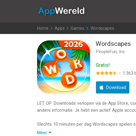
AppWereld
Home
>
Apps
>
Games
>
Wordscapes
Wordscapes
PeopleFun, Inc.
Gratis!
·
1.363
b
Download
LET OP: Downloads verlopen via de App Store, contr
andere informatie. Je hebt een actief Apple accou
Slechts 10 minuten per dag Wordscapes spelen sch
uitdagingen!
Meer