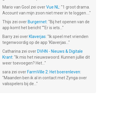
Mario van Gool
zei over
Vue NL
: "
1 groot drama.
Account van mijn zoon niet meer in te loggen....
"
Thijs
zei over
Burgernet
: "
Bij het openen van de
app komt het bericht ""Er is iets...
"
Barry
zei over
Klaverjas
: "
Ik speel met vrienden
tegenwoordig op de app ‘Klaverjas...
"
Catharina
zei over
DVHN - Nieuws & Digitale
Krant
: "
Ik mis het nieuwswoord. Kunnen jullie dit
weer toevoegen? Het...
"
sara
zei over
FarmVille 2: Het boerenleven
:
"
Maanden ben ik al in contact met Zynga over
valsspelers bij de...
"