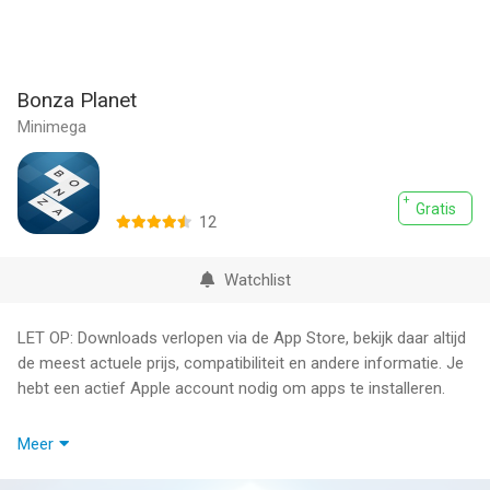
Bonza Planet
Minimega
Gratis
12
Watchlist
LET OP: Downloads verlopen via de App Store, bekijk daar altijd
de meest actuele prijs, compatibiliteit en andere informatie. Je
hebt een actief Apple account nodig om apps te installeren.
"Bonza puzzles are instantly addictive!"
Meer
- Will Shortz (Crossword Editor, The New York Times)