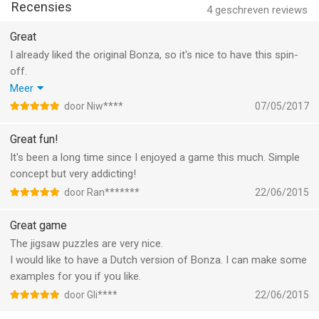
Recensies
4
geschreven reviews
Great
I already liked the original Bonza, so it's nice to have this spin-
off.
The jigsaw puzzels are a nice variation. The design looks good.
Meer
I like the shuffle option in the daily puzzle, this means you can
door Niw****
07/05/2017
choose a different clue/subject.
Great fun!
It's been a long time since I enjoyed a game this much. Simple
concept but very addicting!
door Ran*******
22/06/2015
Great game
The jigsaw puzzles are very nice.
I would like to have a Dutch version of Bonza. I can make some
examples for you if you like.
door Gli****
22/06/2015