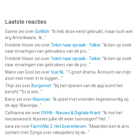
Laatste reacties
Sanne
zei over
GoWish
: "
Ik heb deze eerst gebruikt, maar toch wel
erg Amerikaans.. Ik...
"
Frederik Visser
zei over
Tekst naar spraak - Talkie
: "
Ik ben op zoek
naar ervaringen van gebruikers van de pro...
"
Frederik Visser
zei over
Tekst naar spraak - Talkie
: "
Ik ben op zoek
naar ervaringen van gebruikers van de pro...
"
Mario van Gool
zei over
Vue NL
: "
1 groot drama. Account van mijn
zoon niet meer in te loggen....
"
Thijs
zei over
Burgernet
: "
Bij het openen van de app komt het
bericht ""Er is iets...
"
Barry
zei over
Klaverjas
: "
Ik speel met vrienden tegenwoordig op
de app ‘Klaverjas...
"
Catharina
zei over
DVHN - Nieuws & Digitale Krant
: "
Ik mis het
nieuwswoord. Kunnen jullie dit weer toevoegen? Het...
"
sara
zei over
FarmVille 2: Het boerenleven
: "
Maanden ben ik al in
contact met Zynga over valsspelers bij de...
"