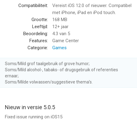
Compatibiliteit:
Vereist iOS 12.0 of nieuwer. Compatibel
Web: http://bonzapuzzles.com
met iPhone, iPad en iPod touch.
Twitter: http://twitter.com/bonzapuzzles
Grootte:
168 MB
Facebook: http://facebook.com/bonzawordpuzzle
Leeftijd:
12+ jaar
Beoordeling:
4.3
van 5
--
Features:
Game Center
Categorie:
Games
Bonza Planet van Minimega is een app voor iPhone, iPad en
iPod touch met iOS versie 12.0 of hoger, geschikt bevonden
Soms/Mild grof taalgebruik of grove humor;
voor gebruikers met leeftijden vanaf
12 jaar
.
Soms/Mild alcohol-, tabaks- of drugsgebruik of referenties
ernaar;
Informatie voor Bonza Planetis het laatst vergeleken op 6 Aug
Soms/Milde volwassen/suggestieve thema’s.
om 04:52.
Nieuw in versie 5.0.5
Fixed issue running on iOS15