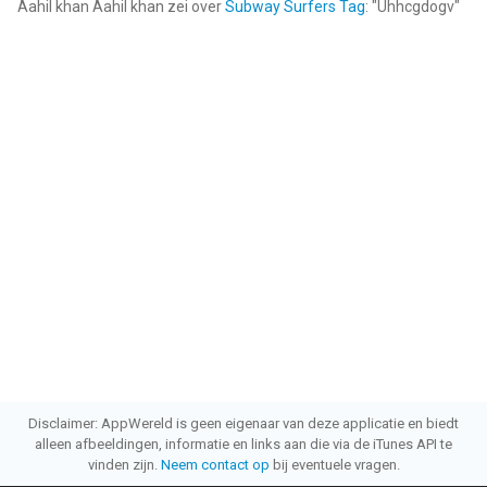
Aahil khan Aahil khan
zei over
Subway Surfers Tag
: "
Uhhcgdogv
"
Disclaimer: AppWereld is geen eigenaar van deze applicatie en biedt
alleen afbeeldingen, informatie en links aan die via de iTunes API te
vinden zijn.
Neem contact op
bij eventuele vragen.