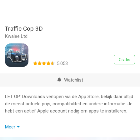
Traffic Cop 3D
Kwalee Ltd
Gratis
5.053
Watchlist
LET OP: Downloads verlopen via de App Store, bekijk daar altijd
de meest actuele prijs, compatibiliteit en andere informatie. Je
hebt een actief Apple account nodig om apps te installeren.
In de louche onderwereld van de stad staat één agent alleen
Meer
tegenover de gevaren van het verkeer. Deze agent houdt de
misdaad in toom en is de enige held die de stad heeft om haar