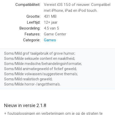
Compatibiliteit:
Vereist iOS 15.0 of nieuwer. Compatibel
* Exclusief minispel ‘Politieachtervolging’
met iPhone, iPad en iPod touch.
* VIP-politiehond
Grootte:
431 MB
* Geen advertenties
Leeftijd:
12+ jaar
* x2 verdiensten
Beoordeling:
4.5
van 5
Features:
Game Center
ABONNEMENTINFORMATIE:
Categorie:
Games
VIP-toegang voor Traffic Cop 3D biedt twee
Soms/Mild grof taalgebruik of grove humor;
abonnementsopties:
Soms/Milde seksuele content en naaktheid;
Soms/Milde medische/behandelingsinformatie;
1) Een wekelijks abonnement voor $ 5,49 per week na een
Soms/Mild animatiegeweld of fictief geweld;
GRATIS proefperiode van 3 dagen.
Soms/Milde volwassen/suggestieve thema’s;
Soms/Mild realistisch geweld;
Soms/Milde horror-/angstthema’s.
2) Een maandabonnement voor $ 14,49 per maand.
Na aankoop van dit abonnement ontgrendel je: x2 verdiensten
voor je spelvaluta, een exclusieve politiehond als metgezel, een
Nieuw in versie 2.1.8
exclusief politieachtervolgsminispel om te spelen en geen
+ foutoplossingen en verbeteringen om je op de straten te