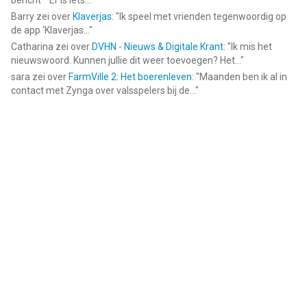
bericht ""Er is iets...
"
Barry
zei over
Klaverjas
: "
Ik speel met vrienden tegenwoordig op
de app ‘Klaverjas...
"
Catharina
zei over
DVHN - Nieuws & Digitale Krant
: "
Ik mis het
nieuwswoord. Kunnen jullie dit weer toevoegen? Het...
"
sara
zei over
FarmVille 2: Het boerenleven
: "
Maanden ben ik al in
contact met Zynga over valsspelers bij de...
"