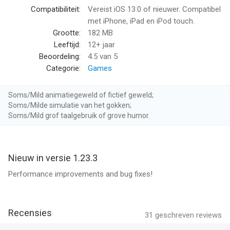
Informatie voor Money Buster 3D: Fake or Realis het laatst
Compatibiliteit:
Vereist iOS 13.0 of nieuwer. Compatibel
vergeleken op 9 Aug om 09:48.
met iPhone, iPad en iPod touch.
Grootte:
182 MB
Leeftijd:
12+ jaar
Beoordeling:
4.5
van 5
Categorie:
Games
Soms/Mild animatiegeweld of fictief geweld;
Soms/Milde simulatie van het gokken;
Soms/Mild grof taalgebruik of grove humor.
Nieuw in versie 1.23.3
Performance improvements and bug fixes!
Recensies
31
geschreven reviews