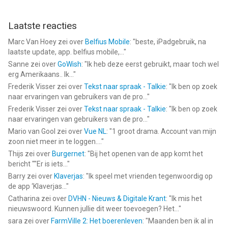
Laatste reacties
Marc Van Hoey
zei over
Belfius Mobile
: "
beste, iPadgebruik, na
laatste update, app. belfius mobile,...
"
Sanne
zei over
GoWish
: "
Ik heb deze eerst gebruikt, maar toch wel
erg Amerikaans.. Ik...
"
Frederik Visser
zei over
Tekst naar spraak - Talkie
: "
Ik ben op zoek
naar ervaringen van gebruikers van de pro...
"
Frederik Visser
zei over
Tekst naar spraak - Talkie
: "
Ik ben op zoek
naar ervaringen van gebruikers van de pro...
"
Mario van Gool
zei over
Vue NL
: "
1 groot drama. Account van mijn
zoon niet meer in te loggen....
"
Thijs
zei over
Burgernet
: "
Bij het openen van de app komt het
bericht ""Er is iets...
"
Barry
zei over
Klaverjas
: "
Ik speel met vrienden tegenwoordig op
de app ‘Klaverjas...
"
Catharina
zei over
DVHN - Nieuws & Digitale Krant
: "
Ik mis het
nieuwswoord. Kunnen jullie dit weer toevoegen? Het...
"
sara
zei over
FarmVille 2: Het boerenleven
: "
Maanden ben ik al in