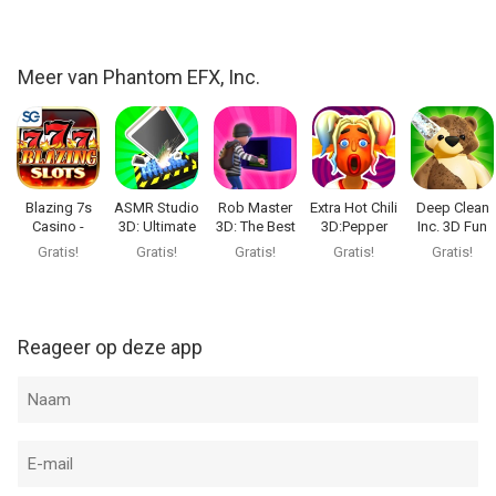
Meer van Phantom EFX, Inc.
Blazing 7s
ASMR Studio
Rob Master
Extra Hot Chili
Deep Clean
Casino -
3D: Ultimate
3D: The Best
3D:Pepper
Inc. 3D Fun
Gokkasten
Relax
Thief!
Fury
Cleanup
Gratis!
Gratis!
Gratis!
Gratis!
Gratis!
Reageer op deze app