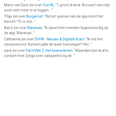
Mario van Gool
zei over
Vue NL
: "
1 groot drama. Account van mijn
zoon niet meer in te loggen....
"
Thijs
zei over
Burgernet
: "
Bij het openen van de app komt het
bericht ""Er is iets...
"
Barry
zei over
Klaverjas
: "
Ik speel met vrienden tegenwoordig op
de app ‘Klaverjas...
"
Catharina
zei over
DVHN - Nieuws & Digitale Krant
: "
Ik mis het
nieuwswoord. Kunnen jullie dit weer toevoegen? Het...
"
sara
zei over
FarmVille 2: Het boerenleven
: "
Maanden ben ik al in
contact met Zynga over valsspelers bij de...
"