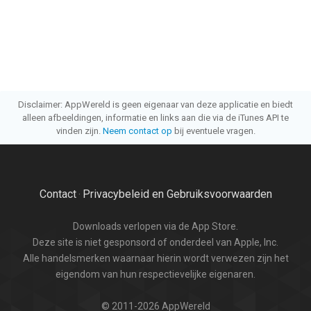
Disclaimer: AppWereld is geen eigenaar van deze applicatie en biedt
alleen afbeeldingen, informatie en links aan die via de iTunes API te
vinden zijn.
Neem contact op
bij eventuele vragen.
Contact
Privacybeleid en Gebruiksvoorwaarden
·
Downloads verlopen via de App Store.
Deze site is niet gesponsord of onderdeel van Apple, Inc.
Alle handelsmerken waarnaar hierin wordt verwezen zijn het
eigendom van hun respectievelijke eigenaren.
© 2011-2026 AppWereld