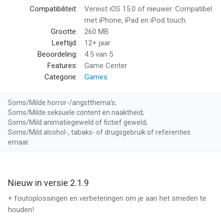
--
Compatibiliteit:
Vereist iOS 15.0 of nieuwer. Compatibel
met iPhone, iPad en iPod touch.
Blade Forge 3D van Kwalee Ltd is een app voor iPhone, iPad en
Grootte:
260 MB
iPod touch met iOS versie 15.0 of hoger, geschikt bevonden
Leeftijd:
12+ jaar
voor gebruikers met leeftijden vanaf
12 jaar
.
Beoordeling:
4.5
van 5
Features:
Game Center
Informatie voor Blade Forge 3Dis het laatst vergeleken op 7
Categorie:
Games
Aug om 18:54.
Soms/Milde horror-/angstthema’s;
Soms/Milde seksuele content en naaktheid;
Soms/Mild animatiegeweld of fictief geweld;
Soms/Mild alcohol-, tabaks- of drugsgebruik of referenties
ernaar.
Nieuw in versie 2.1.9
+ foutoplossingen en verbeteringen om je aan het smeden te
houden!