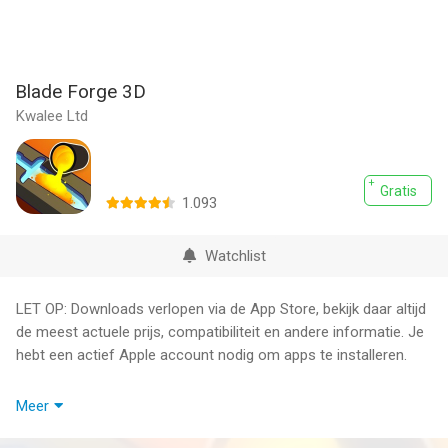
Blade Forge 3D
Kwalee Ltd
Gratis
1.093
Watchlist
LET OP: Downloads verlopen via de App Store, bekijk daar altijd
de meest actuele prijs, compatibiliteit en andere informatie. Je
hebt een actief Apple account nodig om apps te installeren.
Het is tijd om te kijken of je de vaardigheden hebt om van
Meer
beginneling tot meestersmid te gaan. Kun jij de grootste kling
die de mensheid ooit heeft gekend vervaardigen met behulp