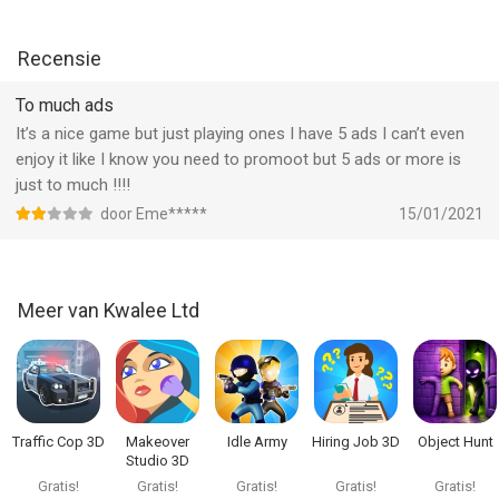
Recensie
To much ads
It’s a nice game but just playing ones I have 5 ads I can’t even
enjoy it like I know you need to promoot but 5 ads or more is
just to much ‼️‼️
door Eme*****
15/01/2021
Meer van Kwalee Ltd
Traffic Cop 3D
Makeover
Idle Army
Hiring Job 3D
Object Hunt
Studio 3D
Gratis!
Gratis!
Gratis!
Gratis!
Gratis!