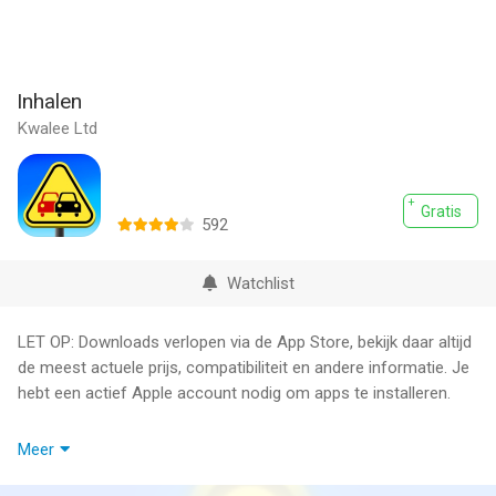
Inhalen
Kwalee Ltd
Gratis
592
Watchlist
LET OP: Downloads verlopen via de App Store, bekijk daar altijd
de meest actuele prijs, compatibiliteit en andere informatie. Je
hebt een actief Apple account nodig om apps te installeren.
Inhalen was nog nooit zo leuk!
Meer
Er is maar één regel: vermijd frontale botsingen, want die zijn