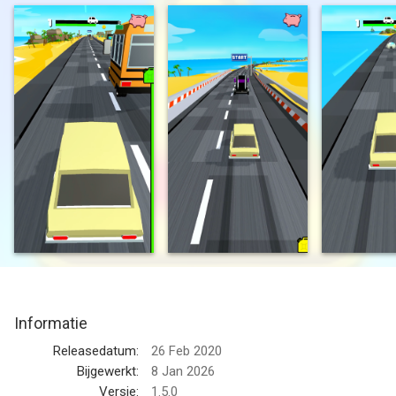
dodelijk. En let op je brandstof, daar wil je niet zonder zitten.
Druk gewoon in en hou vast om de auto's voor je in te halen en
laat los om naar je rijbaan terug te keren.
Er is geen snelheidslimiet, dus geniet van de rit!
Eigenschappen van Inhalen:
- Eenvoudige, leuke gameplay
- Steeds uitdagendere levels
- Nieuwe auto's om te ontgrendelen
ABONNEER JE OP INHALEN
Abonneer je op Inhalen voor de volgende voordelen:
Informatie
'Word een haai'
Releasedatum:
26 Feb 2020
Extra gezondheid
Bijgewerkt:
8 Jan 2026
Voor altijd 2x munten
Versie:
1.5.0