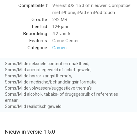
Geen advertenties, zodat je geen verplichte advertenties meer
Compatibiliteit:
Vereist iOS 15.0 of nieuwer. Compatibel
krijgt
met iPhone, iPad en iPod touch.
Grootte:
242 MB
INFORMATIE OVER ABONNEMENTEN:
Leeftijd:
12+ jaar
Beoordeling:
4.2
van 5
Er zijn twee soorten vipabonnementen voor Inhalen:
Features:
Game Center
Categorie:
Games
1) Een weekabonnement van $ 5,49 per week na een GRATIS
proefperiode van drie dagen.
Soms/Milde seksuele content en naaktheid;
Soms/Mild animatiegeweld of fictief geweld;
2) Een maandabonnement van $ 14,49 per maand.
Soms/Milde horror-/angstthema’s;
Soms/Milde medische/behandelingsinformatie;
Na aankoop van dit abonnement ontgrendel je 'Word een haai'
Soms/Milde volwassen/suggestieve thema’s;
Soms/Mild alcohol-, tabaks- of drugsgebruik of referenties
(waarmee je als haai kunt spelen), extra gezondheid voor in je
ernaar;
spel, dubbel de verdiensten in je spelvaluta en geen
Soms/Mild realistisch geweld.
advertenties, zodat je geen verplichte advertenties meer hoeft
te zien. Dit abonnement wordt automatisch verlengd. De
betaling wordt na bevestiging op je account in rekening
gebracht. Het abonnement wordt automatisch verlengd, tenzij
Nieuw in versie 1.5.0