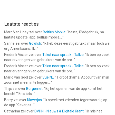
Laatste reacties
Marc Van Hoey
zei over
Belfius Mobile
: "
beste, iPadgebruik, na
laatste update, app. belfius mobile,...
"
Sanne
zei over
GoWish
: "
Ik heb deze eerst gebruikt, maar toch wel
erg Amerikaans.. Ik...
"
Frederik Visser
zei over
Tekst naar spraak - Talkie
: "
Ik ben op zoek
naar ervaringen van gebruikers van de pro...
"
Frederik Visser
zei over
Tekst naar spraak - Talkie
: "
Ik ben op zoek
naar ervaringen van gebruikers van de pro...
"
Mario van Gool
zei over
Vue NL
: "
1 groot drama. Account van mijn
zoon niet meer in te loggen....
"
Thijs
zei over
Burgernet
: "
Bij het openen van de app komt het
bericht ""Er is iets...
"
Barry
zei over
Klaverjas
: "
Ik speel met vrienden tegenwoordig op
de app ‘Klaverjas...
"
Catharina
zei over
DVHN - Nieuws & Digitale Krant
: "
Ik mis het