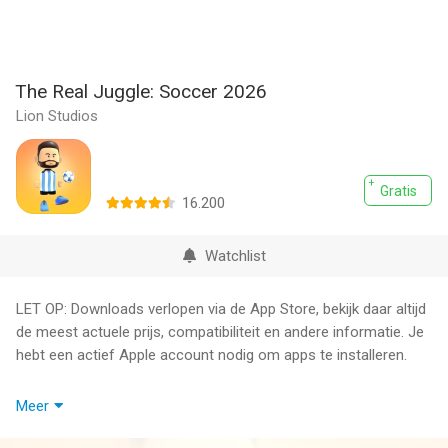
The Real Juggle: Soccer 2026
Lion Studios
Gratis
16.200
Watchlist
LET OP: Downloads verlopen via de App Store, bekijk daar altijd
de meest actuele prijs, compatibiliteit en andere informatie. Je
hebt een actief Apple account nodig om apps te installeren.
Put your juggling skills to the test! Freestyle and channel your
Meer
inner pro in The Real Juggle. How long can you keep the ball in
the air? Can you stall and hold it? Fun and easy to pick up but