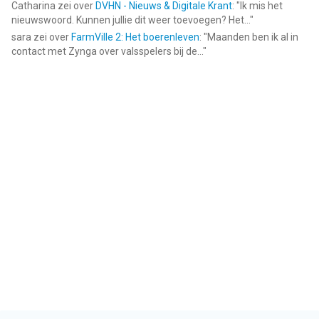
Catharina
zei over
DVHN - Nieuws & Digitale Krant
: "
Ik mis het
nieuwswoord. Kunnen jullie dit weer toevoegen? Het...
"
sara
zei over
FarmVille 2: Het boerenleven
: "
Maanden ben ik al in
contact met Zynga over valsspelers bij de...
"