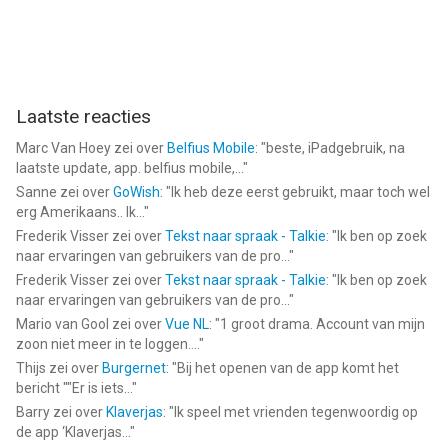
Laatste reacties
Marc Van Hoey
zei over
Belfius Mobile
: "
beste, iPadgebruik, na
laatste update, app. belfius mobile,...
"
Sanne
zei over
GoWish
: "
Ik heb deze eerst gebruikt, maar toch wel
erg Amerikaans.. Ik...
"
Frederik Visser
zei over
Tekst naar spraak - Talkie
: "
Ik ben op zoek
naar ervaringen van gebruikers van de pro...
"
Frederik Visser
zei over
Tekst naar spraak - Talkie
: "
Ik ben op zoek
naar ervaringen van gebruikers van de pro...
"
Mario van Gool
zei over
Vue NL
: "
1 groot drama. Account van mijn
zoon niet meer in te loggen....
"
Thijs
zei over
Burgernet
: "
Bij het openen van de app komt het
bericht ""Er is iets...
"
Barry
zei over
Klaverjas
: "
Ik speel met vrienden tegenwoordig op
de app ‘Klaverjas...
"