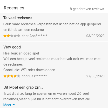
and Mr. Bullet!
Recensies
8
geschreven reviews
Follow us to get news and updates on our other Award
Winning titles;
Te veel reclames
https://lionstudios.cc/
Leuk maar reclames verpesten het ik heb net de app geopend
Facebook.com/LionStudios.cc
en ik heb am een reclame
Instagram.com/LionStudioscc
door Ano*******
03/09/2023
Twitter.com/LionStudiosCC
Youtube.com/c/LionStudiosCC
Very good
Heel leuk en goed spel
--
Wel een beet je veel reclames maar het valt ook wel mee met
de reclames
The Real Juggle: Soccer 2026 van Lion Studios is een app voor
Conclusie: WEL/niet downloaden
iPhone, iPad en iPod touch met iOS versie 15.0 of hoger,
door Des*******
27/06/2023
geschikt bevonden voor gebruikers met leeftijden vanaf
12 jaar
.
Dit Moet een grap zijn…
Informatie voor The Real Juggle: Soccer 2026is het laatst
Ik zit dit al zo lang te spelen en er waren nooit Zó veel
vergeleken op 7 Aug om 16:10.
reclames,Maar nu,Ja nu is het echt overdreven met die
reclames na Twee rondeel
Meer