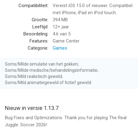
3. Challenge yourself in new modes
Compatibiliteit:
Vereist iOS 15.0 of nieuwer. Compatibel
Whether you want to shoot at hoops, break bricks, or maybe
met iPhone, iPad en iPod touch.
just freestyle to try new tricks, this game has it all.
Grootte:
394 MB
Leeftijd:
12+ jaar
4. Unlock new skins
Beoordeling:
4.6
van 5
Play as your favorite stars from all over the world. Change the
Features:
Game Center
location of where you start your budding soccer skills. Endless
Categorie:
Games
combinations and possibilities.
Soms/Milde simulatie van het gokken;
Whether you like soccer, like juggling balls or just want to tap
Soms/Milde medische/behandelingsinformatie;
and play, The Real Juggle will take you there. This is the best
Soms/Mild realistisch geweld;
and most relaxing soccer simulation game there is. Good luck
Soms/Mild animatiegeweld of fictief geweld.
putting The Real Juggle down!
Visit https://lionstudios.cc/contact-us/ if have any feedback,
Nieuw in versie 1.13.7
need help on beating a level or have any awesome ideas you
would like to see in the game!
Bug Fixes and Optimizations. Thank you for playing The Real
Juggle: Soccer 2026!
From the Studio that brought you Happy Glass, Flip Trickster