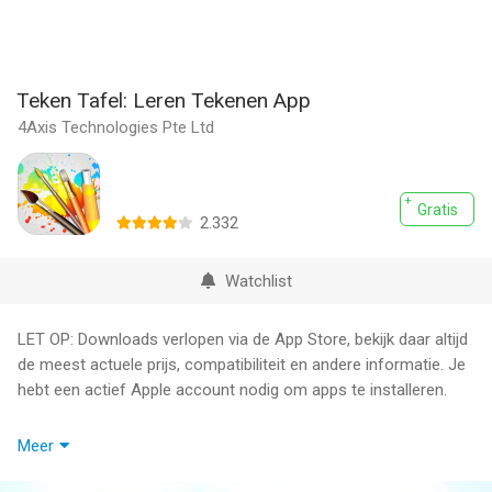
Teken Tafel: Leren Tekenen App
4Axis Technologies Pte Ltd
Gratis
2.332
Watchlist
LET OP: Downloads verlopen via de App Store, bekijk daar altijd
de meest actuele prijs, compatibiliteit en andere informatie. Je
hebt een actief Apple account nodig om apps te installeren.
Met meer dan 70 miljoen gebruikers en meer dan 100.000 5-
Meer
sterrenrecensies maakt Drawing Desk leren tekenen leuk met
spelachtige tekenlessen.