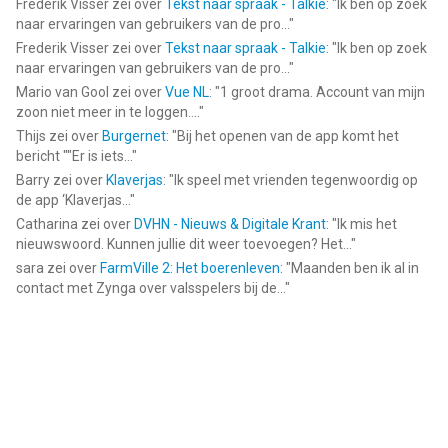
Frederik Visser
zei over
Tekst naar spraak - Talkie
: "
Ik ben op zoek
naar ervaringen van gebruikers van de pro...
"
Frederik Visser
zei over
Tekst naar spraak - Talkie
: "
Ik ben op zoek
naar ervaringen van gebruikers van de pro...
"
Mario van Gool
zei over
Vue NL
: "
1 groot drama. Account van mijn
zoon niet meer in te loggen....
"
Thijs
zei over
Burgernet
: "
Bij het openen van de app komt het
bericht ""Er is iets...
"
Barry
zei over
Klaverjas
: "
Ik speel met vrienden tegenwoordig op
de app ‘Klaverjas...
"
Catharina
zei over
DVHN - Nieuws & Digitale Krant
: "
Ik mis het
nieuwswoord. Kunnen jullie dit weer toevoegen? Het...
"
sara
zei over
FarmVille 2: Het boerenleven
: "
Maanden ben ik al in
contact met Zynga over valsspelers bij de...
"