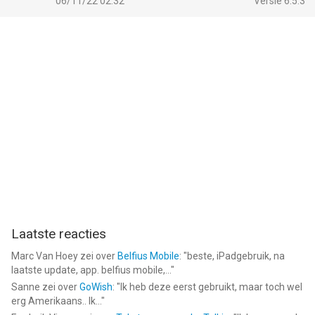
06/11/22 02:32
Versie 6.5.3
Laatste reacties
Marc Van Hoey
zei over
Belfius Mobile
: "
beste, iPadgebruik, na
laatste update, app. belfius mobile,...
"
Sanne
zei over
GoWish
: "
Ik heb deze eerst gebruikt, maar toch wel
erg Amerikaans.. Ik...
"