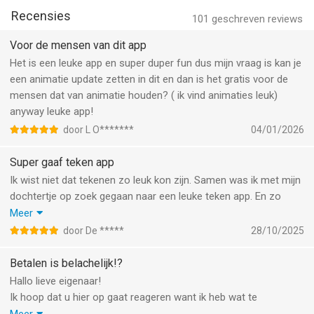
potlood, markeerstift, krijt, neon, aquarel, inkt, vlekken, gum,
experience. Now you can access your lessons more reliably
Recensies
emmertje, liniaal en markeerstiftpenselen
101
geschreven reviews
without interruptions.
- Werk met aangepaste canvassen (alleen iPad),
Voor de mensen van dit app
- Onbeperkt aantal lagen en krachtige laagbediening.
As always, we couldn’t thank you enough for all your love and
Het is een leuke app en super duper fun dus mijn vraag is kan je
- Maak perfecte vormen met Snelle vormen
support! We would definitely love to hear your feedback on this
een animatie update zetten in dit en dan is het gratis voor de
- Maak aangepaste verlopen
update! We hope you could take a minute of your precious
mensen dat van animatie houden? ( ik vind animaties leuk)
- Geavanceerde symmetrietool
time to drop us a quick review!
anyway leuke app!
- Gebruik de Apple Pencil voor de meest natuurlijke
tekenervaring op de iPad. - Meer dan 200 kant-en-klare vormen
door L O*******
04/01/2026
- Creëer kleurenpaletten en in de cloud
- Snij- en teksttool
Super gaaf teken app
- Vul-emmertool met meer dan 125 texturen
Ik wist niet dat tekenen zo leuk kon zijn. Samen was ik met mijn
- Exporteer afbeeldingen als PSD's
dochtertje op zoek gegaan naar een leuke teken app. En zo
- Creëer maskers en make-uplooks met AR-schmink
kwam ik deze tegen. Natuurlijk eerst zelf maar even proberen!
Meer
En nu is er geen stoppen meer aan, samen met mijn dochter
door De *****
28/10/2025
Kinderbureau - Creativiteit voor kinderen
zijn we nu druk aan het tekenen. Wat een gaaf teken
Een leuke tekenruimte voor kinderen met eenvoudige tools en
programma!
Betalen is belachelijk!?
meer dan 500 creatieve stickers.
Hallo lieve eigenaar!
Ik hoop dat u hier op gaat reageren want ik heb wat te
Algemene voorwaarden: https://4axis.com/terms-of-use
bespreken met u!