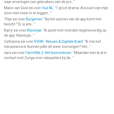
naar ervaringen van gebruikers van de pro...
"
Mario van Gool
zei over
Vue NL
: "
1 groot drama. Account van mijn
zoon niet meer in te loggen....
"
Thijs
zei over
Burgernet
: "
Bij het openen van de app komt het
bericht ""Er is iets...
"
Barry
zei over
Klaverjas
: "
Ik speel met vrienden tegenwoordig op
de app ‘Klaverjas...
"
Catharina
zei over
DVHN - Nieuws & Digitale Krant
: "
Ik mis het
nieuwswoord. Kunnen jullie dit weer toevoegen? Het...
"
sara
zei over
FarmVille 2: Het boerenleven
: "
Maanden ben ik al in
contact met Zynga over valsspelers bij de...
"