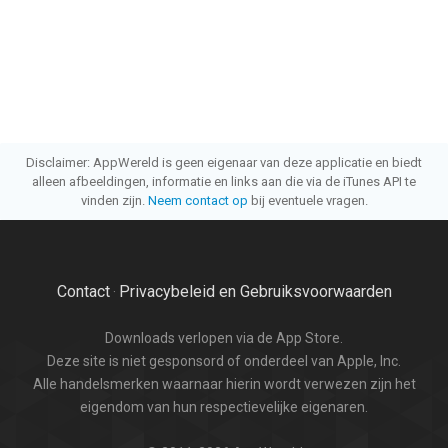
Disclaimer: AppWereld is geen eigenaar van deze applicatie en biedt
alleen afbeeldingen, informatie en links aan die via de iTunes API te
vinden zijn.
Neem contact op
bij eventuele vragen.
Contact
Privacybeleid en Gebruiksvoorwaarden
·
Downloads verlopen via de App Store.
Deze site is niet gesponsord of onderdeel van Apple, Inc.
Alle handelsmerken waarnaar hierin wordt verwezen zijn het
eigendom van hun respectievelijke eigenaren.