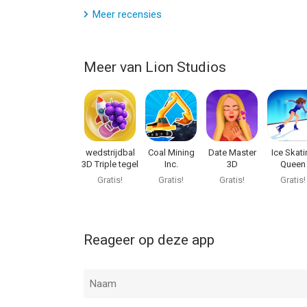
Meer recensies
Meer van Lion Studios
wedstrijdbal
Coal Mining
Date Master
Ice Skati
3D Triple tegel
Inc.
3D
Queen
Gratis!
Gratis!
Gratis!
Gratis!
Reageer op deze app