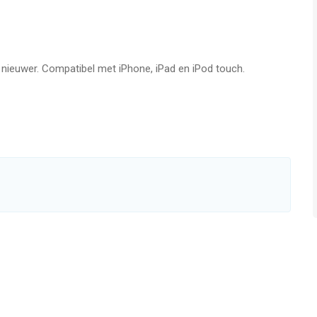
 Glass, Ink Inc and Love Balls!
f nieuwer. Compatibel met iPhone, iPad en iPod touch.
ward Winning titles;
voor iPhone, iPad en iPod touch met iOS versie 11.0 of hoger,
n vanaf
12 jaar
.
 vergeleken op 6 Aug om 03:43.