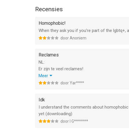
Recensies
Homophobic!
When they ask you if you’re part of the lgbtq+, 
door Anoniem
Reclames
NL:
Er zijn te veel reclames!
Verminder dat!
Meer
EN:
door Yar****
There ar too many commercials!
That reduces!
Idk
I understand the comments about homophobic but 
yet (downloading)
door I G*******