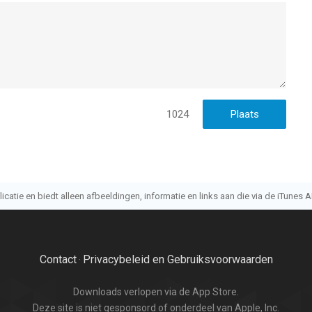
1024
atie en biedt alleen afbeeldingen, informatie en links aan die via de iTunes AP
Contact
Privacybeleid en Gebruiksvoorwaarden
·
Downloads verlopen via de App Store.
Deze site is niet gesponsord of onderdeel van Apple, Inc.