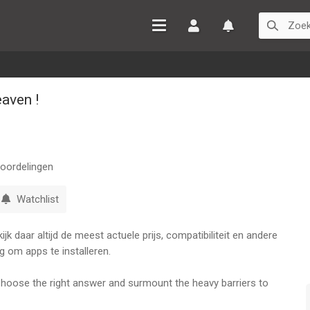
Inloggen
Watchlist
aven !
oordelingen
Watchlist
k daar altijd de meest actuele prijs, compatibiliteit en andere
g om apps te installeren.
 Choose the right answer and surmount the heavy barriers to
n each life situation because you will be judged.