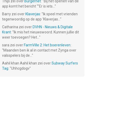
Thijs
zei over
Burgernet
: "
Bij het openen van de
app komt het bericht ""Er is iets...
"
Barry
zei over
Klaverjas
: "
Ik speel met vrienden
tegenwoordig op de app ‘Klaverjas...
"
Catharina
zei over
DVHN - Nieuws & Digitale
Krant
: "
Ik mis het nieuwswoord. Kunnen jullie dit
weer toevoegen? Het...
"
sara
zei over
FarmVille 2: Het boerenleven
:
"
Maanden ben ik al in contact met Zynga over
valsspelers bij de...
"
g -
The Superhero
Cats & Dogs
Voodoo Doll
g
League
3D
Aahil khan Aahil khan
zei over
Subway Surfers
Gratis!
Gratis!
Gratis!
Tag
: "
Uhhcgdogv
"