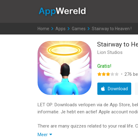
AppWereld
Home
>
Apps
>
Games
>
Stairway to Heaven !
Stairway to He
Lion Studios
Gratis!
·
276
be
Download
LET OP: Downloads verlopen via de App Store, bekij
informatie. Je hebt een actief Apple account nodi
There are many quizzes related to your real life.
reach heaven. Be intelligent and answer correctly i
Meer