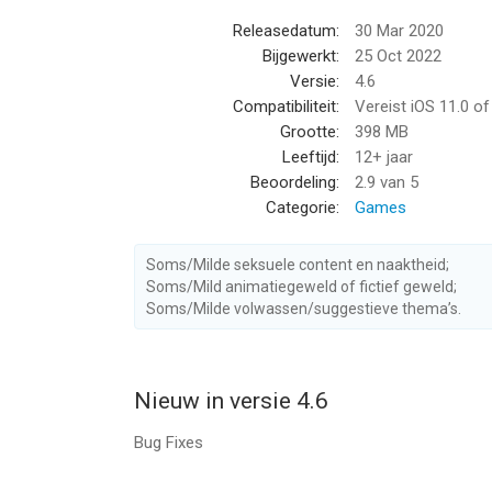
ideas you would like to see in the game!
Releasedatum:
30 Mar 2020
Bijgewerkt:
25 Oct 2022
From the Studio that brought you Mr. Bullet, Happy
Versie:
4.6
Compatibiliteit:
Vereist iOS 11.0 o
Follow us to get news and updates on our other A
Grootte:
398 MB
https://lionstudios.cc/
Leeftijd:
12+ jaar
Facebook.com/LionStudios.cc
Beoordeling:
2.9
van 5
Instagram.com/LionStudioscc
Categorie:
Games
Twitter.com/LionStudiosCC
Youtube.com/c/LionStudiosCC
Soms/Milde seksuele content en naaktheid;
Soms/Mild animatiegeweld of fictief geweld;
--
Soms/Milde volwassen/suggestieve thema’s.
Stairway to Heaven ! van Lion Studios is een app 
geschikt bevonden voor gebruikers met leeftijde
Nieuw in versie 4.6
Informatie voor Stairway to Heaven !is het laatst
Bug Fixes