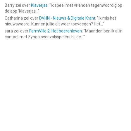
Barry
zei over
Klaverjas
: "
Ik speel met vrienden tegenwoordig op
de app ‘Klaverjas...
"
Catharina
zei over
DVHN - Nieuws & Digitale Krant
: "
Ik mis het
nieuwswoord. Kunnen jullie dit weer toevoegen? Het...
"
sara
zei over
FarmVille 2: Het boerenleven
: "
Maanden ben ik al in
contact met Zynga over valsspelers bij de...
"