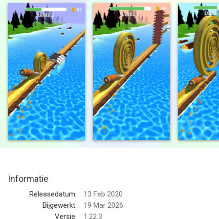
Have Fun :)
--
Spiral Roll van Voodoo is een app voor iPhone, iPad en iPod
touch met iOS versie 14.0 of hoger, geschikt bevonden voor
gebruikers met leeftijden vanaf
12 jaar
.
Informatie voor Spiral Rollis het laatst vergeleken op 8 Aug om
22:42.
Informatie
Releasedatum:
13 Feb 2020
Bijgewerkt:
19 Mar 2026
Versie:
1.22.3