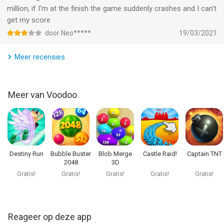
million, if I’m at the finish the game suddenly crashes and I can’t
get my score
door Neo*****
19/03/2021
Meer recensies
Meer van Voodoo
Destiny Run
Bubble Buster
Blob Merge
Castle Raid!
Captain TNT
2048
3D
Gratis!
Gratis!
Gratis!
Gratis!
Gratis!
Reageer op deze app