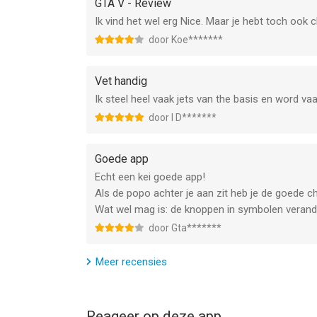
GTA V - Review
• Spawn Buzzard
Ik vind het wel erg Nice. Maar je hebt toch ook 
• Spawn Caddy
• Spawn Comet
door Koe*******
• Spawn Duster
• Spawn Limo
Vet handig
• Spawn PCJ-600
Ik steel heel vaak jets van the basis en word va
• Spawn Rapid GT
door I D*******
• Spawn Sanchez
• Spawn Stunt Plane
• Spawn Trashmaster
Goede app
Echt een kei goede app!
SPECIAL VEHICLES
Als de popo achter je aan zit heb je de goede che
• Spawn Duke O'Death
Wat wel mag is: de knoppen in symbolen verande
• Spawn Kraken Sub
door Gta*******
• Spawn Dodo Airplane
Meer recensies
WORLD EFFECTS
• Change Weather
• Moon Gravity
Reageer op deze app
• Slippery Cars