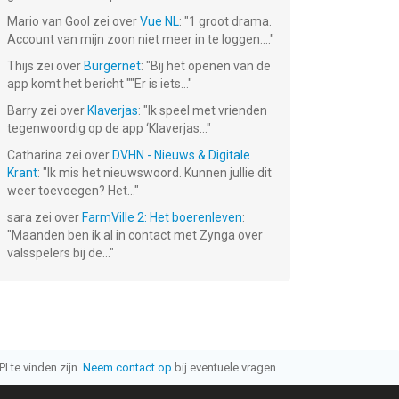
Mario van Gool
zei over
Vue NL
: "
1 groot drama.
Account van mijn zoon niet meer in te loggen....
"
Thijs
zei over
Burgernet
: "
Bij het openen van de
app komt het bericht ""Er is iets...
"
Barry
zei over
Klaverjas
: "
Ik speel met vrienden
tegenwoordig op de app ‘Klaverjas...
"
Catharina
zei over
DVHN - Nieuws & Digitale
Krant
: "
Ik mis het nieuwswoord. Kunnen jullie dit
weer toevoegen? Het...
"
sara
zei over
FarmVille 2: Het boerenleven
:
"
Maanden ben ik al in contact met Zynga over
valsspelers bij de...
"
I te vinden zijn.
Neem contact op
bij eventuele vragen.