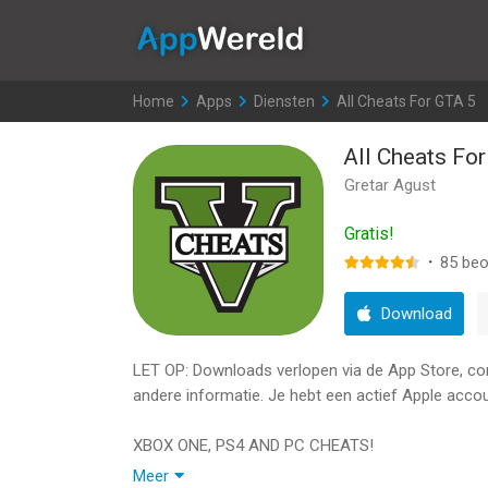
AppWereld
Home
>
Apps
>
Diensten
>
All Cheats For GTA 5
All Cheats Fo
Gretar Agust
Gratis!
·
85
beo
Download
LET OP: Downloads verlopen via de App Store, contr
andere informatie. Je hebt een actief Apple accou
XBOX ONE, PS4 AND PC CHEATS!
Meer