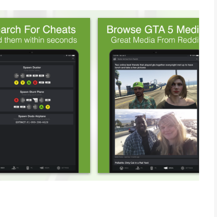
this app is what you're looking for! This app makes it quick
 GTA V!!!!!
tation and PC
get discovered