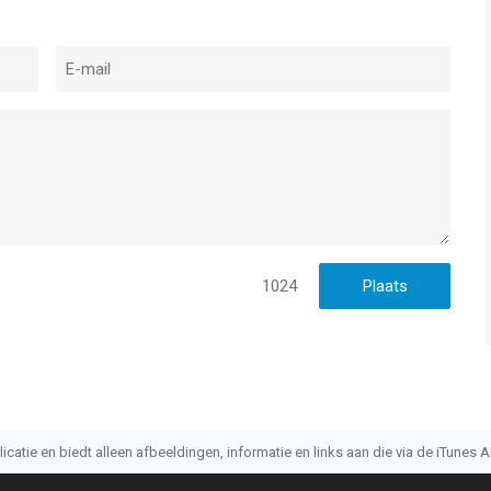
voor iPhone, iPad en iPod touch met iOS versie 9.0 of hoger,
n vanaf
4 jaar
.
t vergeleken op 8 Aug om 09:53.
1024
atie en biedt alleen afbeeldingen, informatie en links aan die via de iTunes AP