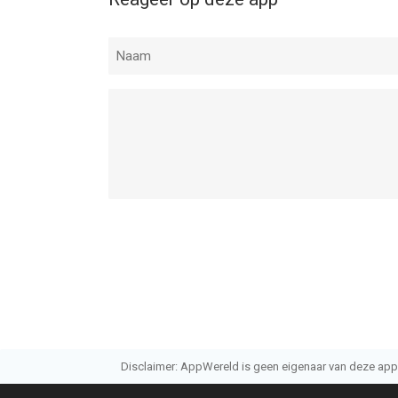
• Slow Motion
• Director Mode
--
All Cheats For GTA 5 van Gretar Agust is een app 
geschikt bevonden voor gebruikers met leeftijde
Informatie voor All Cheats For GTA 5is het laats
Disclaimer: AppWereld is geen eigenaar van deze applic