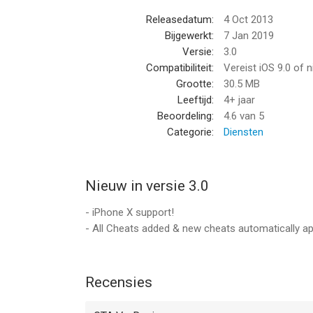
• Explosive Ammo Rounds
Releasedatum:
4 Oct 2013
• Explosive Melee Attacks
Bijgewerkt:
7 Jan 2019
• Flaming Bullets
Versie:
3.0
• Lower Wanted Level
Compatibiliteit:
Vereist iOS 9.0 of 
• Raise Wanted Level
Grootte:
30.5 MB
• Invincibility
Leeftijd:
4+ jaar
• Max Health & Armor
Beoordeling:
4.6
van 5
• Slow Motion Aim
Categorie:
Diensten
ITEMS
• Parachute
Nieuw in versie 3.0
• Weapons
- iPhone X support!
ITEMS
- All Cheats added & new cheats automatically a
• Parachute
• Weapons & Guns
Recensies
CARS & MOTORCYCLES
• Spawn BMX