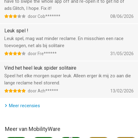
• Tik om te bewegen voor snelle gameplay
have to swipe the whole app off and re-open it to get rid of
• Rechts- en linkshandig
ads.Glitch, I hope. Fix it!
• Liggende en staande weergave
door Cob*******
08/06/2026
• Instellingen aan te passen naar eigen smaak
Leuk spel !
EXCLUSIVE FEATURES WITH SUBSCRIPTION SERVICE
Leuk spel, mag wat minder reclame. En misschien een race
- NO Ad interruptions or Banners!
toevoegen, net als bij solitaire
- Ability to play future Daily Challenges!
door Fre******
31/05/2026
- Four Exclusive Themes with Four Gorgeous Card Sets!
Vind het heel leuk spider solitaire
About Spider Solitaire Subscription
Speel het elke morgen super leuk. Alleen erger ik mij zo aan die
Spider Solitaire Subscription is an optional subscription that
lange reclame heel storend.
gives you access to seamless play without any ads, the ability
door Ach******
13/02/2026
to play future Daily Challenges and exclusive themes.
Meer recensies
You can subscribe to Spider Solitaire for a term of one month,
three months or for one year. New subscribers can choose a
one-week trial subscription at no cost. The monthly term costs
US$1.99. The three-month term costs US$4.99. The yearly term
Meer van MobilityWare
costs US$14.99. The subscriber's iTunes Account will be