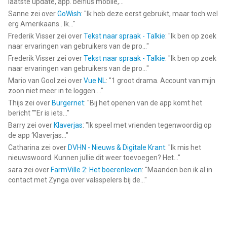
laatste update, app. belfius mobile,...
"
Sanne
zei over
GoWish
: "
Ik heb deze eerst gebruikt, maar toch wel
erg Amerikaans.. Ik...
"
Frederik Visser
zei over
Tekst naar spraak - Talkie
: "
Ik ben op zoek
naar ervaringen van gebruikers van de pro...
"
Frederik Visser
zei over
Tekst naar spraak - Talkie
: "
Ik ben op zoek
naar ervaringen van gebruikers van de pro...
"
Mario van Gool
zei over
Vue NL
: "
1 groot drama. Account van mijn
zoon niet meer in te loggen....
"
Thijs
zei over
Burgernet
: "
Bij het openen van de app komt het
bericht ""Er is iets...
"
Barry
zei over
Klaverjas
: "
Ik speel met vrienden tegenwoordig op
de app ‘Klaverjas...
"
Catharina
zei over
DVHN - Nieuws & Digitale Krant
: "
Ik mis het
nieuwswoord. Kunnen jullie dit weer toevoegen? Het...
"
sara
zei over
FarmVille 2: Het boerenleven
: "
Maanden ben ik al in
contact met Zynga over valsspelers bij de...
"