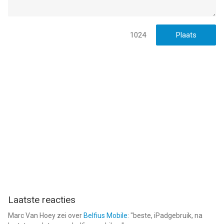
Please see our Terms of Service at
http://mobilityware.com/eula.php
Questions or comments? We want to know! Email us at
1024
support@mobilityware.com.
Spider Solitaire is gecreëerd en ondersteund door MobilityWare
--
Spider Solitaire: Card Game van MobilityWare is een app voor
iPhone, iPad en iPod touch met iOS versie 15.0 of hoger,
geschikt bevonden voor gebruikers met leeftijden vanaf
4 jaar
.
Informatie voor Spider Solitaire: Card Gameis het laatst
vergeleken op 6 Aug om 15:56.
Laatste reacties
Marc Van Hoey
zei over
Belfius Mobile
: "
beste, iPadgebruik, na