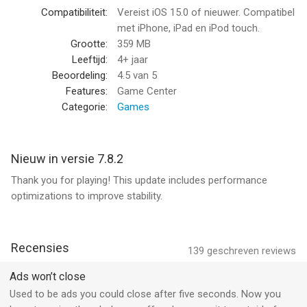
== Spider Solitaire Kenmerken ==
Compatibiliteit:
Vereist iOS 15.0 of nieuwer. Compatibel
• Dagelijkse uitdagingen
met iPhone, iPad en iPod touch.
• Prachtige thema's
Grootte:
359 MB
• Indrukwekkende animaties
Leeftijd:
4+ jaar
• Foutloze graphics en klassieke interface
Beoordeling:
4.5
van 5
• Spel met 1 kleur (makkelijkst)
Features:
Game Center
• Spel met 2 kleuren
Categorie:
Games
• Spel met 3 kleuren
• Spel met 4 kleuren (moeilijkst)
• Winnende delers met de garantie van ten minste één
Nieuw in versie 7.8.2
oplossing
Thank you for playing! This update includes performance
• Onbeperkte deler waardoor de speler kaarten kan delen, zelfs
optimizations to improve stability.
met lege vakken
• Onbeperkte optie om ongedaan te maken en automatische
hints
• Hou je Spider Solitaire-statistieken bij
Recensies
139
geschreven reviews
• Tips om te winnen
• Aanpasbare afbeeldingen voor de achterkant van kaarten en
Ads won’t close
achtergronden
Used to be ads you could close after five seconds. Now you