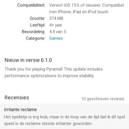
EXCLUSIVE FEATURES WITH SUBSCRIPTION SERVICE
Compatibiliteit:
Vereist iOS 15.0 of nieuwer. Compatibel
- NO Ad interruptions or Banners!
met iPhone, iPad en iPod touch.
- Ability to play future Daily Challenges!
Grootte:
374 MB
- Four Exclusive Themes with Four Gorgeous Card Sets!
Leeftijd:
4+ jaar
Beoordeling:
4.4
van 5
About Pyramid Solitaire Subscription
Categorie:
Games
Pyramid Solitaire Subscription is an optional subscription that
gives you access to seamless play without any ads, the ability
to play future Daily Challenges and exclusive themes.
Nieuw in versie 6.1.0
Thank you for playing Pyramid! This update includes
You can subscribe to Pyramid Solitaire for a term of one
performance optimizations to improve stability.
month, three months or for one year. New subscribers can
choose a one-week trial subscription at no cost. The monthly
term costs US$1.99. The three-month term costs US$4.99. The
yearly term costs US$14.99. The subscriber's iTunes Account
Recensies
10
geschreven reviews
will be charged when the purchase is confirmed. Any unused
portion of a free trial period is forfeited when a subscription is
Irritante reclame
purchased.
Het spelletje is erg leuk, maar in de loop van de tijd dat ik dit spel
speel is de reclame steeds irritanter geworden