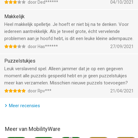
Subscriptions renew automatically unless automatic renewal is
door Ded******
04/10/2021
turned off at least 24 hours before the end of the current term.
Renewal prices are US$1.99 per month, US$4.99 per every three
Makkelijk
months, or US$14.99 per year. The subscriber's iTunes Account
Heel makkelijk spelletje. Je hoeft er niet bij na te denken. Voor
will be charged for a renewal in the last 24 hours of the current
iedereen aantrekkelijk. Als je teveel grote, écht vervelende
period. Purchasers can manage their subscription and turn off
problemen aan je hoofd hebt, is dit een leuke kleine adempauze.
automatic renewal in their Account Settings.
door Has******
27/09/2021
Subscriptions may be stopped by turning off automatic
Puzzelstukjes
renewal at least 24 hours before the end of the current period.
Leuk verslavend spel. Alleen jammer dat je op een gegeven
A subscription cannot be cancelled in the middle of its term.
moment alle puzzels gespeeld hebt en je geen puzzelstukjes
meer kan verzamelen. Misschien nieuwe puzzels toevoegen?
Please see our privacy policy at
door Rpv***
21/04/2021
http://mobilityware.com/privacy-policy.php
Meer recensies
Please see our Terms of Service at
http://mobilityware.com/eula.php
Questions or comments? We want to know! Email us at
Meer van MobilityWare
support@mobilityware.com.