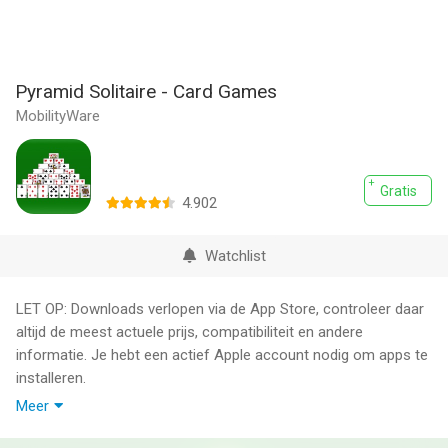
Pyramid Solitaire - Card Games
MobilityWare
Gratis
4.902
Watchlist
LET OP: Downloads verlopen via de App Store, controleer daar
altijd de meest actuele prijs, compatibiliteit en andere
informatie. Je hebt een actief Apple account nodig om apps te
installeren.
Meer
Pyramid Solitaire is BRAND NEW and RE-IMAGINED! Pyramid is
still the classic card game experience, from the makers of the