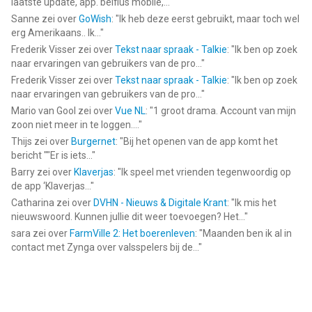
laatste update, app. belfius mobile,...
"
Sanne
zei over
GoWish
: "
Ik heb deze eerst gebruikt, maar toch wel
erg Amerikaans.. Ik...
"
Frederik Visser
zei over
Tekst naar spraak - Talkie
: "
Ik ben op zoek
naar ervaringen van gebruikers van de pro...
"
Frederik Visser
zei over
Tekst naar spraak - Talkie
: "
Ik ben op zoek
naar ervaringen van gebruikers van de pro...
"
Mario van Gool
zei over
Vue NL
: "
1 groot drama. Account van mijn
zoon niet meer in te loggen....
"
Thijs
zei over
Burgernet
: "
Bij het openen van de app komt het
bericht ""Er is iets...
"
Barry
zei over
Klaverjas
: "
Ik speel met vrienden tegenwoordig op
de app ‘Klaverjas...
"
Catharina
zei over
DVHN - Nieuws & Digitale Krant
: "
Ik mis het
nieuwswoord. Kunnen jullie dit weer toevoegen? Het...
"
sara
zei over
FarmVille 2: Het boerenleven
: "
Maanden ben ik al in
contact met Zynga over valsspelers bij de...
"