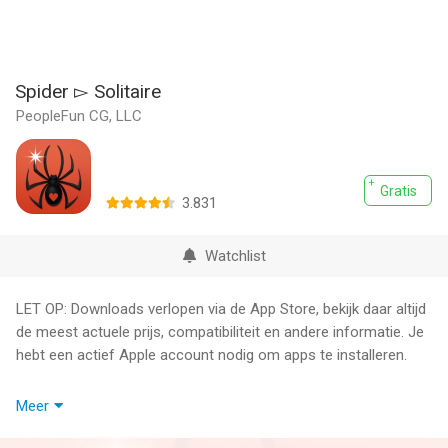
Spider ▻ Solitaire
PeopleFun CG, LLC
Gratis
3.831
Watchlist
LET OP: Downloads verlopen via de App Store, bekijk daar altijd
de meest actuele prijs, compatibiliteit en andere informatie. Je
hebt een actief Apple account nodig om apps te installeren.
Relax and enjoy a beautifully designed Spider ▻ Solitaire game
Meer
made for smooth, comfortable play.