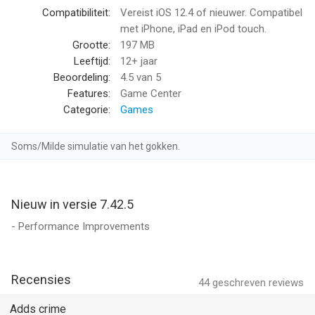
• Auto-complete for solved games
Compatibiliteit:
Vereist iOS 12.4 of nieuwer. Compatibel
• Automatic game save and resume
met iPhone, iPad en iPod touch.
• Portrait and landscape play
Grootte:
197 MB
• Optimized experience for iPhone and iPad
Leeftijd:
12+ jaar
• Scores, moves, times, and statistics
Beoordeling:
4.5
van 5
• Online scoring and achievements
Features:
Game Center
• Customizable gameplay and display options
Categorie:
Games
• Built-in Spider Solitaire rules
Soms/Milde simulatie van het gokken.
Take a quiet break, challenge your mind, and enjoy a polished
Spider Solitaire experience wherever you are.
Download Spider ▻ Solitaire and start playing today
Nieuw in versie 7.42.5
- Performance Improvements
--
Spider ▻ Solitaire van PeopleFun CG, LLC is een app voor
Recensies
iPhone, iPad en iPod touch met iOS versie 12.4 of hoger,
44
geschreven reviews
geschikt bevonden voor gebruikers met leeftijden vanaf
12 jaar
.
Adds crime