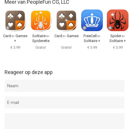
Meer van PeopleFun CG, LLC
Card ▻ Games
Solitaire ▻
Card ▻ Games
FreeCell ▻
Spider ▻
+
Spiderette
Solitaire +
Solitaire +
€ 5.99
Gratis!
Gratis!
€ 5.99
€ 5.99
Reageer op deze app