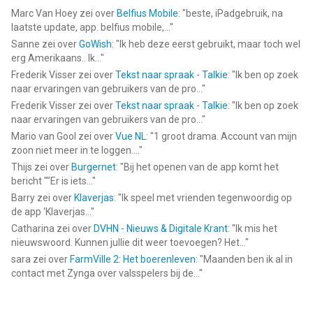
Marc Van Hoey
zei over
Belfius Mobile
: "
beste, iPadgebruik, na
laatste update, app. belfius mobile,...
"
Sanne
zei over
GoWish
: "
Ik heb deze eerst gebruikt, maar toch wel
erg Amerikaans.. Ik...
"
Frederik Visser
zei over
Tekst naar spraak - Talkie
: "
Ik ben op zoek
naar ervaringen van gebruikers van de pro...
"
Frederik Visser
zei over
Tekst naar spraak - Talkie
: "
Ik ben op zoek
naar ervaringen van gebruikers van de pro...
"
Mario van Gool
zei over
Vue NL
: "
1 groot drama. Account van mijn
zoon niet meer in te loggen....
"
Thijs
zei over
Burgernet
: "
Bij het openen van de app komt het
bericht ""Er is iets...
"
Barry
zei over
Klaverjas
: "
Ik speel met vrienden tegenwoordig op
de app ‘Klaverjas...
"
Catharina
zei over
DVHN - Nieuws & Digitale Krant
: "
Ik mis het
nieuwswoord. Kunnen jullie dit weer toevoegen? Het...
"
sara
zei over
FarmVille 2: Het boerenleven
: "
Maanden ben ik al in
contact met Zynga over valsspelers bij de...
"