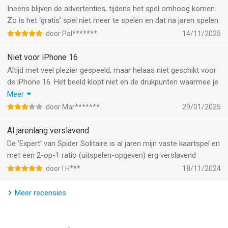
Ineens blijven de advertenties, tijdens het spel omhoog komen.
Informatie voor Spider ▻ Solitaireis het laatst vergeleken op 8
Zo is het ‘gratis’ spel niet meer te spelen en dat na jaren spelen.
Aug om 07:19.
door Pal*******
14/11/2025
Niet voor iPhone 16
Altijd met veel plezier gespeeld, maar helaas niet geschikt voor
de iPhone 16. Het beeld klopt niet en de drukpunten waarmee je
de kaarten verplaatst correspondeert niet met het scherm.
Meer
Daardoor moet je telkens ergens onder de kaart drukken die je
door Mar*******
29/01/2025
wilt verplaatsen.
Al jarenlang verslavend
De ‘Expert’ van Spider Solitaire is al jaren mijn vaste kaartspel en
met een 2-op-1 ratio (uitspelen-opgeven) erg verslavend
door I H***
18/11/2024
Meer recensies