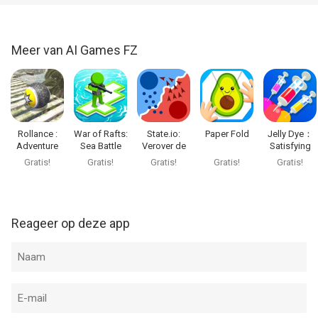
Meer van AI Games FZ
Rollance :
War of Rafts:
State.io:
Paper Fold
Jelly Dye：
Adventure
Sea Battle
Verover de
Satisfying
Balls
Game
wereld
ASMR Game
Gratis!
Gratis!
Gratis!
Gratis!
Gratis!
Reageer op deze app