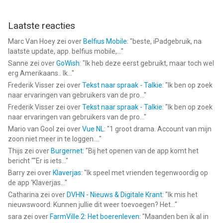
Laatste reacties
Marc Van Hoey
zei over
Belfius Mobile
: "
beste, iPadgebruik, na
laatste update, app. belfius mobile,...
"
Sanne
zei over
GoWish
: "
Ik heb deze eerst gebruikt, maar toch wel
erg Amerikaans.. Ik...
"
Frederik Visser
zei over
Tekst naar spraak - Talkie
: "
Ik ben op zoek
naar ervaringen van gebruikers van de pro...
"
Frederik Visser
zei over
Tekst naar spraak - Talkie
: "
Ik ben op zoek
naar ervaringen van gebruikers van de pro...
"
Mario van Gool
zei over
Vue NL
: "
1 groot drama. Account van mijn
zoon niet meer in te loggen....
"
Thijs
zei over
Burgernet
: "
Bij het openen van de app komt het
bericht ""Er is iets...
"
Barry
zei over
Klaverjas
: "
Ik speel met vrienden tegenwoordig op
de app ‘Klaverjas...
"
Catharina
zei over
DVHN - Nieuws & Digitale Krant
: "
Ik mis het
nieuwswoord. Kunnen jullie dit weer toevoegen? Het...
"
sara
zei over
FarmVille 2: Het boerenleven
: "
Maanden ben ik al in