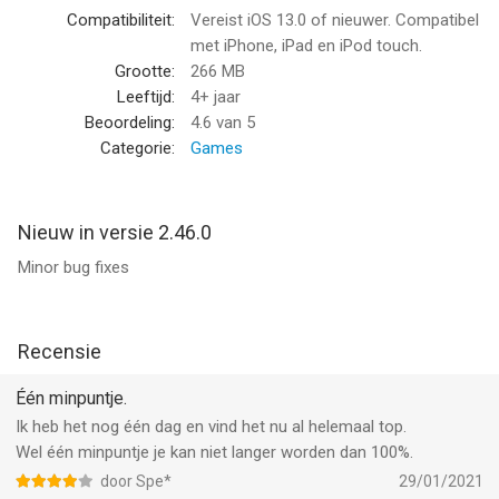
Snake Arena 3D: Battle Rivals! van AI Games FZ is een app
Compatibiliteit:
Vereist iOS 13.0 of nieuwer. Compatibel
voor iPhone, iPad en iPod touch met iOS versie 13.0 of hoger,
met iPhone, iPad en iPod touch.
geschikt bevonden voor gebruikers met leeftijden vanaf
4 jaar
.
Grootte:
266 MB
Leeftijd:
4+ jaar
Informatie voor Snake Arena 3D: Battle Rivals!is het laatst
Beoordeling:
4.6
van 5
vergeleken op 8 Aug om 08:17.
Categorie:
Games
Nieuw in versie 2.46.0
Minor bug fixes
Recensie
Één minpuntje.
Ik heb het nog één dag en vind het nu al helemaal top.
Wel één minpuntje je kan niet langer worden dan 100%.
door Spe*
29/01/2021