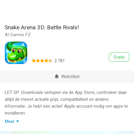
Snake Arena 3D: Battle Rivals!
AI Games FZ
Gratis
2.781
Watchlist
LET OP: Downloads verlopen via de App Store, controleer daar
altijd de meest actuele prijs, compatibiliteit en andere
informatie. Je hebt een actief Apple account nodig om apps te
installeren.
Meer
Beat all the rivals on the island! Eat apples, race with other
players and try to survive in a colorful arcade Snake Arena 3D!