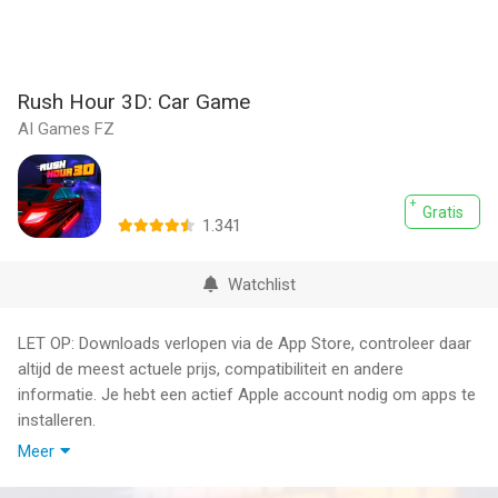
Rush Hour 3D: Car Game
AI Games FZ
Gratis
1.341
Watchlist
LET OP: Downloads verlopen via de App Store, controleer daar
altijd de meest actuele prijs, compatibiliteit en andere
informatie. Je hebt een actief Apple account nodig om apps te
installeren.
Meer
If you are a fan of racing games and car games, then Rush
Hour is the ultimate mobile game for you. With its exhilarating