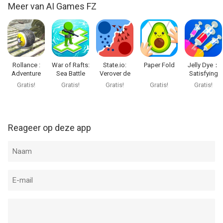
Meer van AI Games FZ
Rollance :
War of Rafts:
State.io:
Paper Fold
Jelly Dye：
Adventure
Sea Battle
Verover de
Satisfying
Balls
Game
wereld
ASMR Game
Gratis!
Gratis!
Gratis!
Gratis!
Gratis!
Reageer op deze app