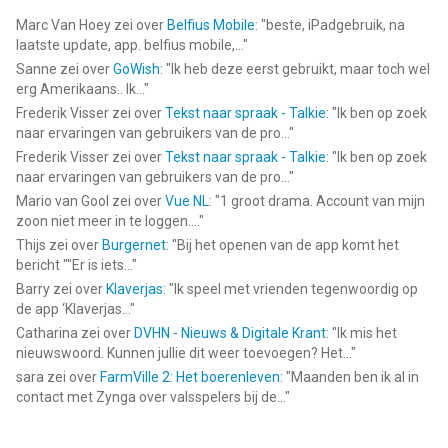
Marc Van Hoey
zei over
Belfius Mobile
: "
beste, iPadgebruik, na
laatste update, app. belfius mobile,...
"
Sanne
zei over
GoWish
: "
Ik heb deze eerst gebruikt, maar toch wel
erg Amerikaans.. Ik...
"
Frederik Visser
zei over
Tekst naar spraak - Talkie
: "
Ik ben op zoek
naar ervaringen van gebruikers van de pro...
"
Frederik Visser
zei over
Tekst naar spraak - Talkie
: "
Ik ben op zoek
naar ervaringen van gebruikers van de pro...
"
Mario van Gool
zei over
Vue NL
: "
1 groot drama. Account van mijn
zoon niet meer in te loggen....
"
Thijs
zei over
Burgernet
: "
Bij het openen van de app komt het
bericht ""Er is iets...
"
Barry
zei over
Klaverjas
: "
Ik speel met vrienden tegenwoordig op
de app ‘Klaverjas...
"
Catharina
zei over
DVHN - Nieuws & Digitale Krant
: "
Ik mis het
nieuwswoord. Kunnen jullie dit weer toevoegen? Het...
"
sara
zei over
FarmVille 2: Het boerenleven
: "
Maanden ben ik al in
contact met Zynga over valsspelers bij de...
"