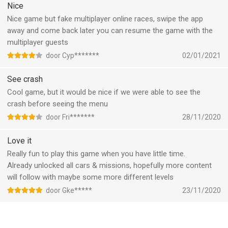
offers everything a true racer desires. So, buckle up and get
Nice
ready to unleash your inner rebel racer in this action-packed
Nice game but fake multiplayer online races, swipe the app
racing game.
away and come back later you can resume the game with the
multiplayer guests
--
door Cyp*******
02/01/2021
Rush Hour 3D: Car Game van AI Games FZ is een app voor
See crash
iPhone, iPad en iPod touch met iOS versie 13.0 of hoger,
Cool game, but it would be nice if we were able to see the
geschikt bevonden voor gebruikers met leeftijden vanaf
12 jaar
.
crash before seeing the menu
Informatie voor Rush Hour 3D: Car Gameis het laatst
door Fri*******
28/11/2020
vergeleken op 7 Aug om 08:23.
Love it
Really fun to play this game when you have little time.
Already unlocked all cars & missions, hopefully more content
will follow with maybe some more different levels
door Gke*****
23/11/2020