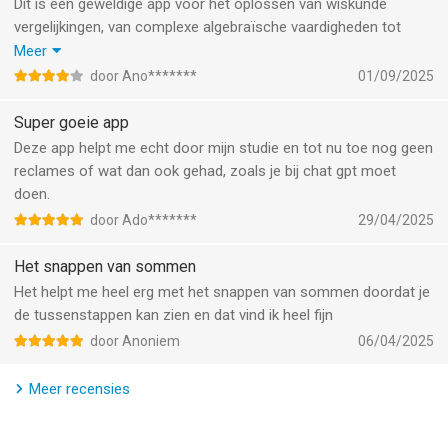
Aanbevolen door Huffington Post, Forbes, TIME, CNN, EdSurge,
Dit is een geweldige app voor het oplossen van wiskunde
Guiding Tech, The Verge, TechCrunch en meer.
vergelijkingen, van complexe algebraïsche vaardigheden tot
wiskunde A onderwerpen.
Meer
Suggesties, opmerkingen of vragen? E-mail ons op
Het enige dat jammer is, is dat deze app geen uitleg geeft over
door Ano*******
01/09/2025
support@photomath.com
waarom je een bepaalde stap volgt.
Voor de rest een geweldige app!
Super goeie app
Volg ons!
Deze app helpt me echt door mijn studie en tot nu toe nog geen
Facebook: facebook.com/Photomathapp
reclames of wat dan ook gehad, zoals je bij chat gpt moet
Twitter: @Photomath
doen.
door Ado*******
29/04/2025
Photomath is en zal altijd gratis te gebruiken zijn, maar je kunt
je leerproces een boost geven door te upgraden naar
Het snappen van sommen
Photomath Plus. Photomath Plus biedt oplossingen voor
Het helpt me heel erg met het snappen van sommen doordat je
volledige tekstboeken en probleemreeksen met
de tussenstappen kan zien en dat vind ik heel fijn
woordproblemen! Momenteel alleen beperkt tot de VS en
door Anoniem
06/04/2025
specifieke tekstboeken.
Meer recensies
De betaling wordt bij de bevestiging van de aankoop in rekening
gebracht op uw Apple ID-account. Het abonnement wordt
automatisch verlengd, tenzij het ten minste 24 uur voor het