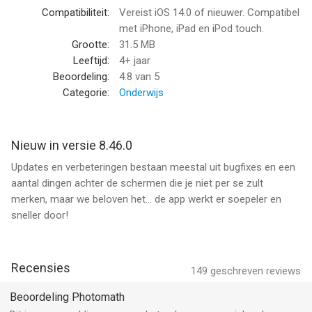
Interactieve grafieken
Compatibiliteit:
Vereist iOS 14.0 of nieuwer. Compatibel
met iPhone, iPad en iPod touch.
WISKUNDIGE ONDERWERPEN
Grootte:
31.5 MB
Elementaire wiskunde/pre-algebra: rekenkunde, gehele getallen,
Leeftijd:
4+ jaar
breuken, decimale getallen, krachten, wortels, factoren
Beoordeling:
4.8
van 5
Algebra: lineaire vergelijkingen/ongelijkheden, kwadratische
Categorie:
Onderwijs
vergelijkingen, stelsels van vergelijkingen, logaritmen, functies,
matrices, grafieken, polynomen
Trigonometrie/Precalculus: identiteiten, kegelsneden, vectoren,
Nieuw in versie 8.46.0
matrices, complexe getallen, reeksen en series, logaritmische
Updates en verbeteringen bestaan meestal uit bugfixes en een
functies
aantal dingen achter de schermen die je niet per se zult
Calculus: limieten, derivaten, integralen, curve schetsen
merken, maar we beloven het... de app werkt er soepeler en
Statistieken: combinaties, faculteiten
sneller door!
Ons interne team van ervaren wiskundeleraren werkt ook
samen met leraren over de hele wereld om ervoor te zorgen
dat we in onze wiskunde motoren de meest effectieve,
Recensies
149
geschreven reviews
eigentijdse docentenmethoden gebruiken.
Beoordeling Photomath