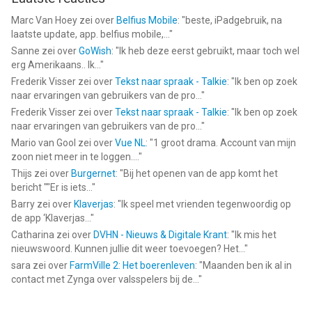
Marc Van Hoey
zei over
Belfius Mobile
: "
beste, iPadgebruik, na
laatste update, app. belfius mobile,...
"
Sanne
zei over
GoWish
: "
Ik heb deze eerst gebruikt, maar toch wel
erg Amerikaans.. Ik...
"
Frederik Visser
zei over
Tekst naar spraak - Talkie
: "
Ik ben op zoek
naar ervaringen van gebruikers van de pro...
"
Frederik Visser
zei over
Tekst naar spraak - Talkie
: "
Ik ben op zoek
naar ervaringen van gebruikers van de pro...
"
Mario van Gool
zei over
Vue NL
: "
1 groot drama. Account van mijn
zoon niet meer in te loggen....
"
Thijs
zei over
Burgernet
: "
Bij het openen van de app komt het
bericht ""Er is iets...
"
Barry
zei over
Klaverjas
: "
Ik speel met vrienden tegenwoordig op
de app ‘Klaverjas...
"
Catharina
zei over
DVHN - Nieuws & Digitale Krant
: "
Ik mis het
nieuwswoord. Kunnen jullie dit weer toevoegen? Het...
"
sara
zei over
FarmVille 2: Het boerenleven
: "
Maanden ben ik al in
contact met Zynga over valsspelers bij de...
"