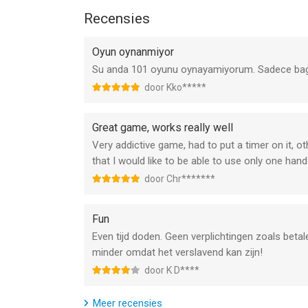
Recensies
Oyun oynanmiyor
Su anda 101 oyunu oynayamiyorum. Sadece bagl
door Kko*****
Great game, works really well
Very addictive game, had to put a timer on it, o
that I would like to be able to use only one han
door Chr*******
Fun
Even tijd doden. Geen verplichtingen zoals betal
minder omdat het verslavend kan zijn!
door K D****
Meer recensies