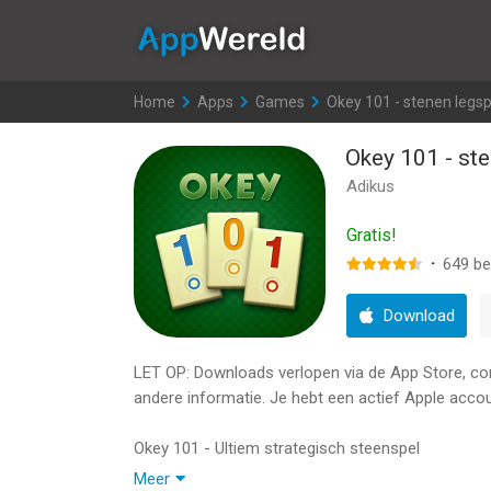
AppWereld
Home
>
Apps
>
Games
>
Okey 101 - stenen legsp
Okey 101 - ste
Adikus
Gratis!
·
649
be
Download
LET OP: Downloads verlopen via de App Store, contr
andere informatie. Je hebt een actief Apple accou
Okey 101 - Ultiem strategisch steenspel
Meer