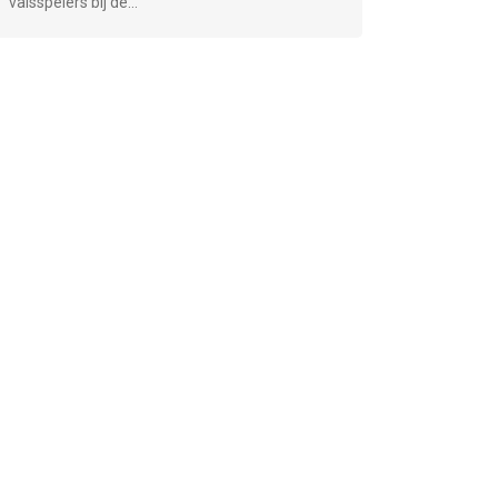
valsspelers bij de...
"