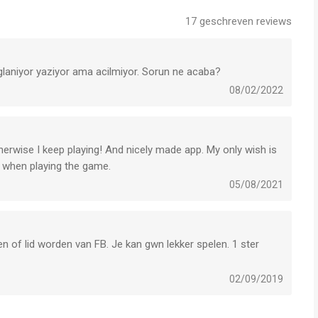
17
geschreven reviews
aniyor yaziyor ama acilmiyor. Sorun ne acaba?
08/02/2022
therwise I keep playing! And nicely made app. My only wish is
d when playing the game.
05/08/2021
en of lid worden van FB. Je kan gwn lekker spelen. 1 ster
02/09/2019