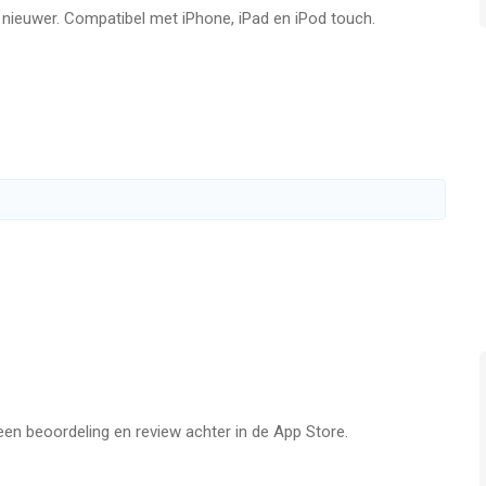
f nieuwer. Compatibel met iPhone, iPad en iPod touch.
 steenspellen voor het eerst ontdekt, Okey 101 biedt
gisch denken beloont.
101 dagelijkse hersentraining is geworden - download nu en
oor iPhone, iPad en iPod touch met iOS versie 17.0 of hoger,
n vanaf
17 jaar
.
aatst vergeleken op 6 Aug om 18:40.
t een beoordeling en review achter in de App Store.