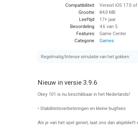
Compatibiliteit:
Vereist iOS 17.0 o
‣ Soepele gameplay zonder vertraging
Grootte:
84.0 MB
‣ Regelmatige updates en evenementen
Leeftijd:
17+ jaar
‣ Actieve spelerscommunity
Beoordeling:
4.6
van 5
‣ Ondersteuning voor meerdere talen
Features:
Game Center
Categorie:
Games
Of je nu een doorgewinterde rummy-speler bent of
eindeloos vermaak dat je geest scherpt en strate
Regelmatig/Intense simulatie van het gokken.
Sluit je aan bij duizenden spelers voor wie Okey 
ontdek waarom één potje nooit genoeg is!
Nieuw in versie 3.9.6
--
Okey 101 is nu beschikbaar in het Nederlands!
Okey 101 - stenen legspel van Adikus is een app v
geschikt bevonden voor gebruikers met leeftijde
• Stabiliteitsverbeteringen en kleine bugfixes
Informatie voor Okey 101 - stenen legspelis het l
Als je van het spel geniet, laat ons dan alsjeblief