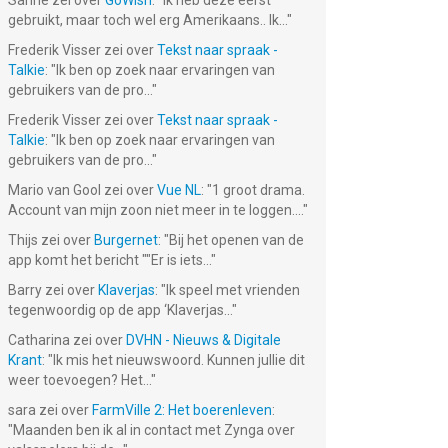
Sanne
zei over
GoWish
: "
Ik heb deze eerst
gebruikt, maar toch wel erg Amerikaans.. Ik...
"
Frederik Visser
zei over
Tekst naar spraak -
Talkie
: "
Ik ben op zoek naar ervaringen van
gebruikers van de pro...
"
Frederik Visser
zei over
Tekst naar spraak -
Talkie
: "
Ik ben op zoek naar ervaringen van
gebruikers van de pro...
"
Mario van Gool
zei over
Vue NL
: "
1 groot drama.
Account van mijn zoon niet meer in te loggen....
"
Thijs
zei over
Burgernet
: "
Bij het openen van de
app komt het bericht ""Er is iets...
"
Barry
zei over
Klaverjas
: "
Ik speel met vrienden
tegenwoordig op de app ‘Klaverjas...
"
Catharina
zei over
DVHN - Nieuws & Digitale
Krant
: "
Ik mis het nieuwswoord. Kunnen jullie dit
weer toevoegen? Het...
"
sara
zei over
FarmVille 2: Het boerenleven
:
"
Maanden ben ik al in contact met Zynga over