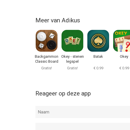
Meer van Adikus
Backgammon
Okey - stenen
Batak
Okey
Classic Board
legspel
Live
Gratis!
Gratis!
€ 0.99
€ 0.99
Reageer op deze app