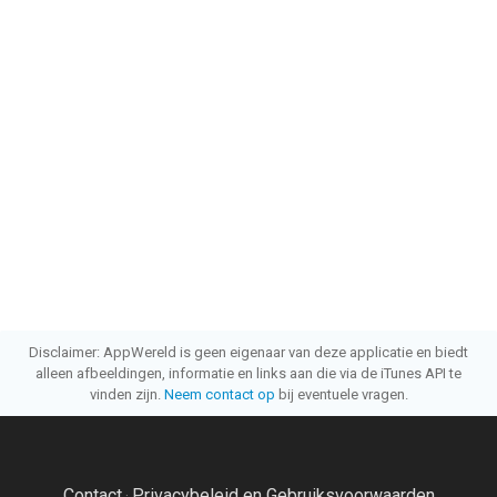
Disclaimer: AppWereld is geen eigenaar van deze applicatie en biedt
alleen afbeeldingen, informatie en links aan die via de iTunes API te
vinden zijn.
Neem contact op
bij eventuele vragen.
Contact
Privacybeleid en Gebruiksvoorwaarden
·