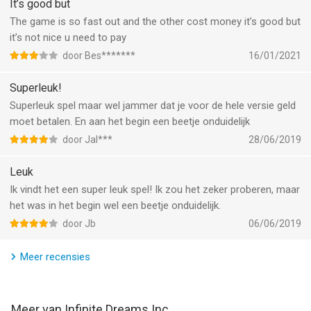
It’s good but
The game is so fast out and the other cost money it’s good but
it’s not nice u need to pay
door Bes*******
16/01/2021
Superleuk!
Superleuk spel maar wel jammer dat je voor de hele versie geld
moet betalen. En aan het begin een beetje onduidelijk
door Jal***
28/06/2019
Leuk
Ik vindt het een super leuk spel! Ik zou het zeker proberen, maar
het was in het begin wel een beetje onduidelijk.
door Jb
06/06/2019
Meer recensies
Meer van Infinite Dreams Inc.