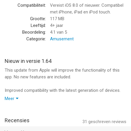
--
Compatibiliteit:
Vereist iOS 8.0 of nieuwer. Compatibel
met iPhone, iPad en iPod touch.
Let's Create! Pottery HD Lite van Infinite Dreams Inc. is een app
Grootte:
117 MB
voor iPhone, iPad en iPod touch met iOS versie 8.0 of hoger,
Leeftijd:
4+ jaar
geschikt bevonden voor gebruikers met leeftijden vanaf
4 jaar
.
Beoordeling:
4.1
van 5
Categorie:
Amusement
Informatie voor Let's Create! Pottery HD Liteis het laatst
vergeleken op 9 Aug om 11:57.
Nieuw in versie 1.64
This update from Apple will improve the functionality of this
app. No new features are included.
Improved compatibility with the latest generation of devices.
Meer
If you like our game please do not forget to rate it. Thank you!
:)
Recensies
31
geschreven reviews