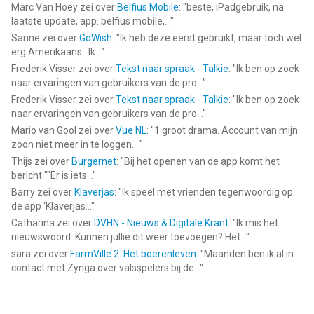
Marc Van Hoey
zei over
Belfius Mobile
: "
beste, iPadgebruik, na
laatste update, app. belfius mobile,...
"
Sanne
zei over
GoWish
: "
Ik heb deze eerst gebruikt, maar toch wel
erg Amerikaans.. Ik...
"
Frederik Visser
zei over
Tekst naar spraak - Talkie
: "
Ik ben op zoek
naar ervaringen van gebruikers van de pro...
"
Frederik Visser
zei over
Tekst naar spraak - Talkie
: "
Ik ben op zoek
naar ervaringen van gebruikers van de pro...
"
Mario van Gool
zei over
Vue NL
: "
1 groot drama. Account van mijn
zoon niet meer in te loggen....
"
Thijs
zei over
Burgernet
: "
Bij het openen van de app komt het
bericht ""Er is iets...
"
Barry
zei over
Klaverjas
: "
Ik speel met vrienden tegenwoordig op
de app ‘Klaverjas...
"
Catharina
zei over
DVHN - Nieuws & Digitale Krant
: "
Ik mis het
nieuwswoord. Kunnen jullie dit weer toevoegen? Het...
"
sara
zei over
FarmVille 2: Het boerenleven
: "
Maanden ben ik al in
contact met Zynga over valsspelers bij de...
"