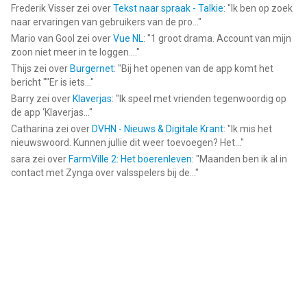
Frederik Visser
zei over
Tekst naar spraak - Talkie
: "
Ik ben op zoek
naar ervaringen van gebruikers van de pro...
"
Mario van Gool
zei over
Vue NL
: "
1 groot drama. Account van mijn
zoon niet meer in te loggen....
"
Thijs
zei over
Burgernet
: "
Bij het openen van de app komt het
bericht ""Er is iets...
"
Barry
zei over
Klaverjas
: "
Ik speel met vrienden tegenwoordig op
de app ‘Klaverjas...
"
Catharina
zei over
DVHN - Nieuws & Digitale Krant
: "
Ik mis het
nieuwswoord. Kunnen jullie dit weer toevoegen? Het...
"
sara
zei over
FarmVille 2: Het boerenleven
: "
Maanden ben ik al in
contact met Zynga over valsspelers bij de...
"