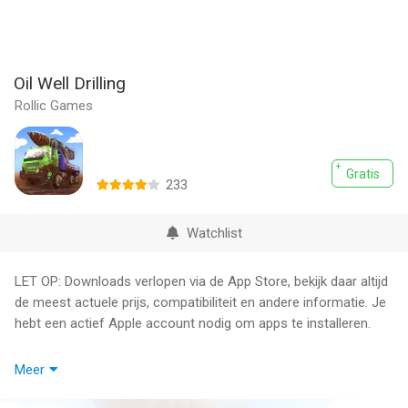
Oil Well Drilling
Rollic Games
Gratis
233
Watchlist
LET OP: Downloads verlopen via de App Store, bekijk daar altijd
de meest actuele prijs, compatibiliteit en andere informatie. Je
hebt een actief Apple account nodig om apps te installeren.
Dig and collect treasures! Manage fuel, cooling and speed while
Meer
searching for diggings. Collect all the golds to earn cash.
Tap to start your drill and hold for collecting treasure as you