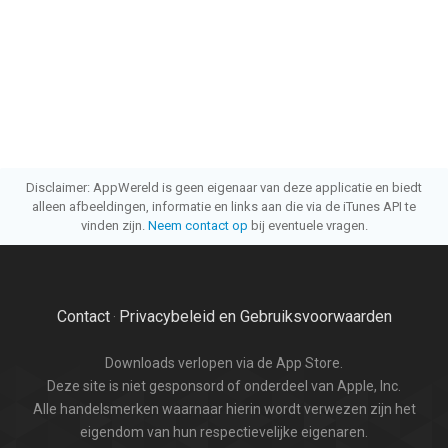
Disclaimer: AppWereld is geen eigenaar van deze applicatie en biedt
alleen afbeeldingen, informatie en links aan die via de iTunes API te
vinden zijn.
Neem contact op
bij eventuele vragen.
Contact
Privacybeleid en Gebruiksvoorwaarden
·
Downloads verlopen via de App Store.
Deze site is niet gesponsord of onderdeel van Apple, Inc.
Alle handelsmerken waarnaar hierin wordt verwezen zijn het
eigendom van hun respectievelijke eigenaren.