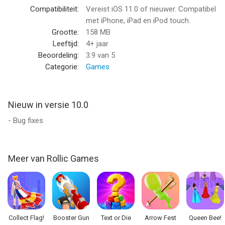
Best free, fun idle digging game from Rollic.
Compatibiliteit:
Vereist iOS 11.0 of nieuwer. Compatibel
Check out this fun idle digging game!
met iPhone, iPad en iPod touch.
Grootte:
158 MB
--
Leeftijd:
4+ jaar
Beoordeling:
3.9
van 5
Oil Well Drilling van Rollic Games is een app voor iPhone, iPad
Categorie:
Games
en iPod touch met iOS versie 11.0 of hoger, geschikt bevonden
voor gebruikers met leeftijden vanaf
4 jaar
.
Nieuw in versie 10.0
Informatie voor Oil Well Drillingis het laatst vergeleken op 8 Aug
- Bug fixes
om 18:14.
Meer van Rollic Games
Collect Flag!
Booster Gun
Text or Die
Arrow Fest
Queen Bee!