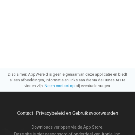
Disclaimer: AppWereld is geen eigenaar van deze applicatie en biedt
alleen afbeeldingen, informatie en links aan die via de iTunes API te
vinden zijn.
Neem contact op
bij eventuele vragen.
Contact
Privacybeleid en Gebruiksvoorwaarden
·
Downloads verlopen via de App Store.
Deze site is niet gesponsord of onderdeel van Apple, Inc.