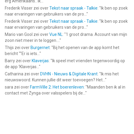
erg Amerikaans.. Ik...
"
Frederik Visser
zei over
Tekst naar spraak - Talkie
: "
Ik ben op zoek
naar ervaringen van gebruikers van de pro...
"
Frederik Visser
zei over
Tekst naar spraak - Talkie
: "
Ik ben op zoek
naar ervaringen van gebruikers van de pro...
"
Mario van Gool
zei over
Vue NL
: "
1 groot drama. Account van mijn
zoon niet meer in te loggen....
"
Thijs
zei over
Burgernet
: "
Bij het openen van de app komt het
bericht ""Er is iets...
"
Barry
zei over
Klaverjas
: "
Ik speel met vrienden tegenwoordig op
de app ‘Klaverjas...
"
Catharina
zei over
DVHN - Nieuws & Digitale Krant
: "
Ik mis het
nieuwswoord. Kunnen jullie dit weer toevoegen? Het...
"
sara
zei over
FarmVille 2: Het boerenleven
: "
Maanden ben ik al in
contact met Zynga over valsspelers bij de...
"