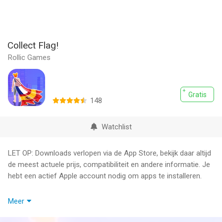
Collect Flag!
Rollic Games
Gratis
148
Watchlist
LET OP: Downloads verlopen via de App Store, bekijk daar altijd
de meest actuele prijs, compatibiliteit en andere informatie. Je
hebt een actief Apple account nodig om apps te installeren.
Life is all about choices. So is this game!
Meer
- Join the adventure and answer the questions by choosing the