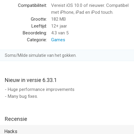
Compatibiliteit:
Vereist iOS 10.0 of nieuwer. Compatibel
Gear Race 3D van Rollic Games is een app voor iPhone, iPad en
met iPhone, iPad en iPod touch.
iPod touch met iOS versie 10.0 of hoger, geschikt bevonden
Grootte:
182 MB
voor gebruikers met leeftijden vanaf
12 jaar
.
Leeftijd:
12+ jaar
Beoordeling:
4.3
van 5
Informatie voor Gear Race 3Dis het laatst vergeleken op 8 Aug
Categorie:
Games
om 15:27.
Soms/Milde simulatie van het gokken.
Nieuw in versie 6.33.1
- Huge performance improvements
- Many bug fixes.
Recensie
Hacks