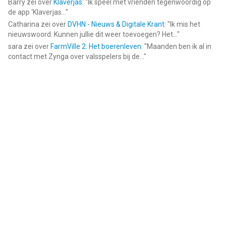
Barry
zei over
Klaverjas
: "
Ik speel met vrienden tegenwoordig op
de app ‘Klaverjas...
"
Catharina
zei over
DVHN - Nieuws & Digitale Krant
: "
Ik mis het
nieuwswoord. Kunnen jullie dit weer toevoegen? Het...
"
sara
zei over
FarmVille 2: Het boerenleven
: "
Maanden ben ik al in
contact met Zynga over valsspelers bij de...
"