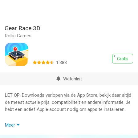
Gear Race 3D
Rollic Games
Gratis
1.388
Watchlist
LET OP: Downloads verlopen via de App Store, bekijk daar altijd
de meest actuele prijs, compatibiliteit en andere informatie. Je
hebt een actief Apple account nodig om apps te installeren.
Do you have a passion for racing? For speed? Get ready for
Meer
this hit racing game and show others you're the gear master!
Gear Master 3D is the best car racing game! So enjoy the ride!