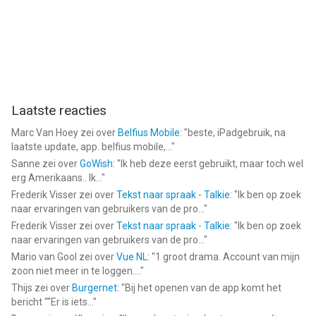
Laatste reacties
Marc Van Hoey
zei over
Belfius Mobile
: "
beste, iPadgebruik, na
laatste update, app. belfius mobile,...
"
Sanne
zei over
GoWish
: "
Ik heb deze eerst gebruikt, maar toch wel
erg Amerikaans.. Ik...
"
Frederik Visser
zei over
Tekst naar spraak - Talkie
: "
Ik ben op zoek
naar ervaringen van gebruikers van de pro...
"
Frederik Visser
zei over
Tekst naar spraak - Talkie
: "
Ik ben op zoek
naar ervaringen van gebruikers van de pro...
"
Mario van Gool
zei over
Vue NL
: "
1 groot drama. Account van mijn
zoon niet meer in te loggen....
"
Thijs
zei over
Burgernet
: "
Bij het openen van de app komt het
bericht ""Er is iets...
"