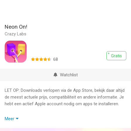
Neon On!
Crazy Labs
Gratis
68
Watchlist
LET OP: Downloads verlopen via de App Store, bekijk daar altijd
de meest actuele prijs, compatibiliteit en andere informatie. Je
hebt een actief Apple account nodig om apps te installeren.
Wanna see something amazing? Like, really electrifying? The
Meer
ultimate neon puzzle game is here! Get your neon cables out
of knots and connect them to the right light sources to create