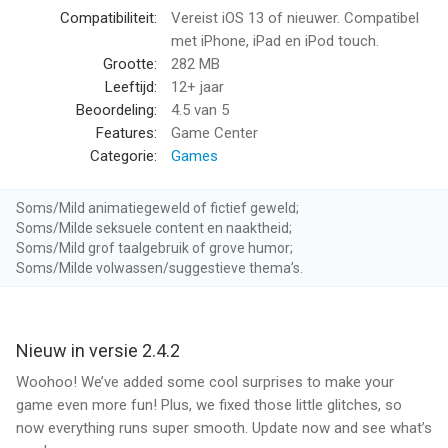
Compatibiliteit:
Vereist iOS 13 of nieuwer. Compatibel
met iPhone, iPad en iPod touch.
Grootte:
282 MB
Leeftijd:
12+ jaar
Beoordeling:
4.5
van 5
Features:
Game Center
Categorie:
Games
Soms/Mild animatiegeweld of fictief geweld;
Soms/Milde seksuele content en naaktheid;
Soms/Mild grof taalgebruik of grove humor;
Soms/Milde volwassen/suggestieve thema’s.
Nieuw in versie 2.4.2
Woohoo! We’ve added some cool surprises to make your
game even more fun! Plus, we fixed those little glitches, so
now everything runs super smooth. Update now and see what’s