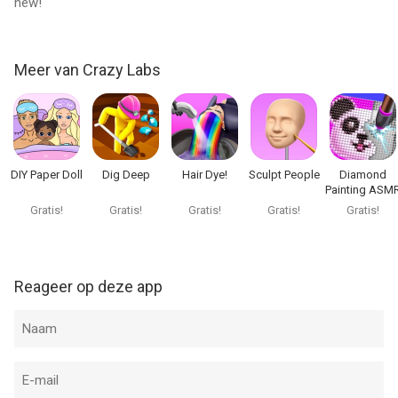
new!
Meer van Crazy Labs
DIY Paper Doll
Dig Deep
Hair Dye!
Sculpt People
Diamond
Painting ASM
Coloring
Gratis!
Gratis!
Gratis!
Gratis!
Gratis!
Reageer op deze app