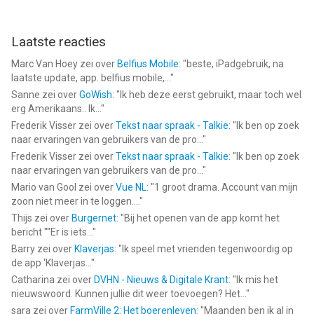
Laatste reacties
Marc Van Hoey
zei over
Belfius Mobile
: "
beste, iPadgebruik, na
laatste update, app. belfius mobile,...
"
Sanne
zei over
GoWish
: "
Ik heb deze eerst gebruikt, maar toch wel
erg Amerikaans.. Ik...
"
Frederik Visser
zei over
Tekst naar spraak - Talkie
: "
Ik ben op zoek
naar ervaringen van gebruikers van de pro...
"
Frederik Visser
zei over
Tekst naar spraak - Talkie
: "
Ik ben op zoek
naar ervaringen van gebruikers van de pro...
"
Mario van Gool
zei over
Vue NL
: "
1 groot drama. Account van mijn
zoon niet meer in te loggen....
"
Thijs
zei over
Burgernet
: "
Bij het openen van de app komt het
bericht ""Er is iets...
"
Barry
zei over
Klaverjas
: "
Ik speel met vrienden tegenwoordig op
de app ‘Klaverjas...
"
Catharina
zei over
DVHN - Nieuws & Digitale Krant
: "
Ik mis het
nieuwswoord. Kunnen jullie dit weer toevoegen? Het...
"
sara
zei over
FarmVille 2: Het boerenleven
: "
Maanden ben ik al in