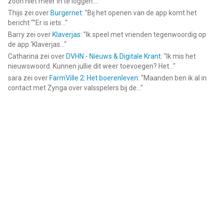
zoon niet meer in te loggen....
"
Thijs
zei over
Burgernet
: "
Bij het openen van de app komt het
bericht ""Er is iets...
"
Barry
zei over
Klaverjas
: "
Ik speel met vrienden tegenwoordig op
de app ‘Klaverjas...
"
Catharina
zei over
DVHN - Nieuws & Digitale Krant
: "
Ik mis het
nieuwswoord. Kunnen jullie dit weer toevoegen? Het...
"
sara
zei over
FarmVille 2: Het boerenleven
: "
Maanden ben ik al in
contact met Zynga over valsspelers bij de...
"