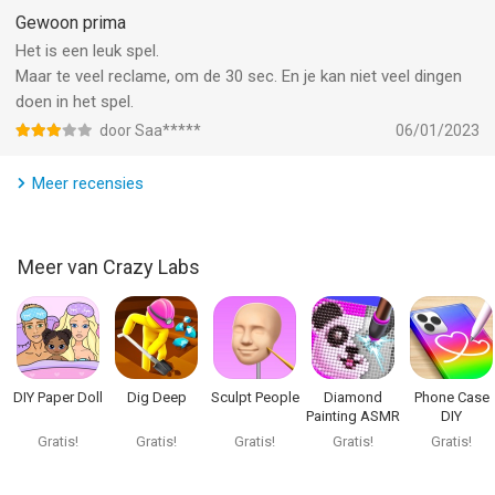
aanrader is!
Gewoon prima
Het is een leuk spel.
Maar te veel reclame, om de 30 sec. En je kan niet veel dingen
doen in het spel.
door Saa*****
06/01/2023
Meer recensies
Meer van Crazy Labs
DIY Paper Doll
Dig Deep
Sculpt People
Diamond
Phone Case
Painting ASMR
DIY
Coloring
Gratis!
Gratis!
Gratis!
Gratis!
Gratis!