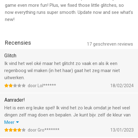
game even more fun! Plus, we fixed those little glitches, so
now everything runs super smooth. Update now and see what’s
new!
Recensies
17
geschreven reviews
Glitch
Ik vind het wel oké maar het glitcht zo vaak en als ik een
regenboog wil maken (in het haar) gaat het zeg maar niet
uitwerken.
door Lol******
18/02/2024
Aanrader!
Het is een erg leuke spel! Ik vind het zo leuk omdat je heel veel
dingen zelf mag doen en bepalen. Je kunt bijv. zelf de kleur van
het haar kiezen en je mag zelf knippen.
Meer
Nu ben ik nog maar net met het spel begonnen, ik heb nog maar
door Gro*******
13/01/2023
1 iemand gedaan, maar mijn eerste indruk is dat het een echte