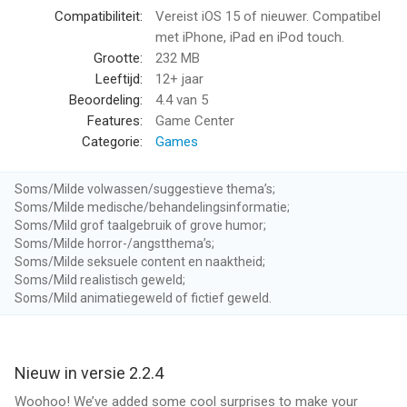
Compatibiliteit:
Vereist iOS 15 of nieuwer. Compatibel
Informatie voor Hair Dye!is het laatst vergeleken op 7 Aug om
met iPhone, iPad en iPod touch.
18:14.
Grootte:
232 MB
Leeftijd:
12+ jaar
Beoordeling:
4.4
van 5
Features:
Game Center
Categorie:
Games
Soms/Milde volwassen/suggestieve thema’s;
Soms/Milde medische/behandelingsinformatie;
Soms/Mild grof taalgebruik of grove humor;
Soms/Milde horror-/angstthema’s;
Soms/Milde seksuele content en naaktheid;
Soms/Mild realistisch geweld;
Soms/Mild animatiegeweld of fictief geweld.
Nieuw in versie 2.2.4
Woohoo! We’ve added some cool surprises to make your