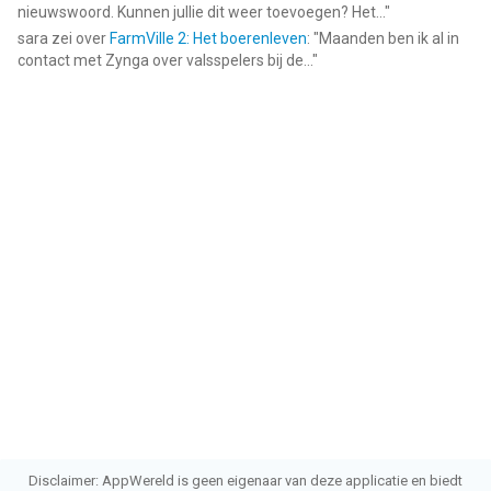
nieuwswoord. Kunnen jullie dit weer toevoegen? Het...
"
sara
zei over
FarmVille 2: Het boerenleven
: "
Maanden ben ik al in
contact met Zynga over valsspelers bij de...
"
Disclaimer: AppWereld is geen eigenaar van deze applicatie en biedt