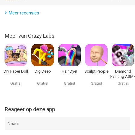
Meer recensies
Meer van Crazy Labs
DIY Paper Doll
Dig Deep
Hair Dye!
Sculpt People
Diamond
Painting ASM
Coloring
Gratis!
Gratis!
Gratis!
Gratis!
Gratis!
Reageer op deze app