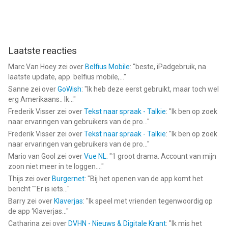
Laatste reacties
Marc Van Hoey
zei over
Belfius Mobile
: "
beste, iPadgebruik, na
laatste update, app. belfius mobile,...
"
Sanne
zei over
GoWish
: "
Ik heb deze eerst gebruikt, maar toch wel
erg Amerikaans.. Ik...
"
Frederik Visser
zei over
Tekst naar spraak - Talkie
: "
Ik ben op zoek
naar ervaringen van gebruikers van de pro...
"
Frederik Visser
zei over
Tekst naar spraak - Talkie
: "
Ik ben op zoek
naar ervaringen van gebruikers van de pro...
"
Mario van Gool
zei over
Vue NL
: "
1 groot drama. Account van mijn
zoon niet meer in te loggen....
"
Thijs
zei over
Burgernet
: "
Bij het openen van de app komt het
bericht ""Er is iets...
"
Barry
zei over
Klaverjas
: "
Ik speel met vrienden tegenwoordig op
de app ‘Klaverjas...
"
Catharina
zei over
DVHN - Nieuws & Digitale Krant
: "
Ik mis het