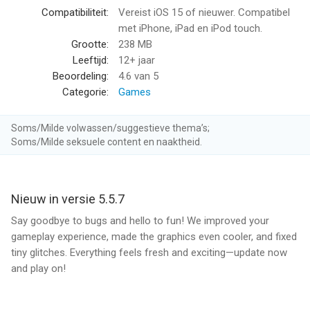
the end of the current period.
Compatibiliteit:
Vereist iOS 15 of nieuwer. Compatibel
- Subscription may be managed by the user and auto-renewal
met iPhone, iPad en iPod touch.
may be turned off by going to the user’s Account Settings
Grootte:
238 MB
after purchase.
Leeftijd:
12+ jaar
- By downloading this App you agree to Crazy Labs’s Privacy
Beoordeling:
4.6
van 5
Policy and Terms of Use at https://crazylabs.com/privacy-
Categorie:
Games
policy/ and at https://www.crazylabs.com/terms-of-use/.
- Please consider that this App may include third party services
Soms/Milde volwassen/suggestieve thema’s;
for limited legally permissible purposes.
Soms/Milde seksuele content en naaktheid.
- Any unused portion of a free trial period, if offered, will be
forfeited when the user purchases a subscription to that
publication.
Nieuw in versie 5.5.7
To opt out of CrazyLabs sales of personal information as a
Say goodbye to bugs and hello to fun! We improved your
California resident, please visit the settings page within this
gameplay experience, made the graphics even cooler, and fixed
app. For more information visit our privacy policy:
tiny glitches. Everything feels fresh and exciting—update now
https://crazylabs.com/app
and play on!
--