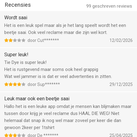
Recensies
99
geschreven reviews
Tie Dye van Crazy Labs is een app voor iPhone, iPad en iPod
touch met iOS versie 15 of hoger, geschikt bevonden voor
Wordt saai
gebruikers met leeftijden vanaf
12 jaar
.
Het is een leuk spel maar als je het lang speelt wordt het een
beetje saai. Ook veel reclame maar die zijn wel kort.
Informatie voor Tie Dyeis het laatst vergeleken op 7 Aug om
door Cut*******
12/02/2026
03:36.
Super leuk!
Tie Dye is super leuk!
Het is rustgevend maar soms ook heel grappig
Wat wel jammer is is dat er veel advertenties in zitten.
door Sup*******
29/12/2025
Leuk maar ook een beetje saai
Hallo het is een leuke app omdat je mensen kan blijmaken maar
tussen door krijg je veel reclame dus HAAL DIE WEG! Niet
helemaal dat snap ik nog wel maar zoveel per keer die dan
gewoon 2keer per 1tshirt
door De *******
25/04/2025