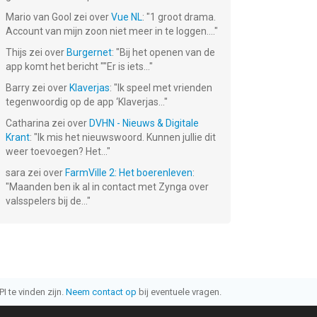
Mario van Gool
zei over
Vue NL
: "
1 groot drama.
Account van mijn zoon niet meer in te loggen....
"
Thijs
zei over
Burgernet
: "
Bij het openen van de
app komt het bericht ""Er is iets...
"
Barry
zei over
Klaverjas
: "
Ik speel met vrienden
tegenwoordig op de app ‘Klaverjas...
"
Catharina
zei over
DVHN - Nieuws & Digitale
Krant
: "
Ik mis het nieuwswoord. Kunnen jullie dit
weer toevoegen? Het...
"
sara
zei over
FarmVille 2: Het boerenleven
:
"
Maanden ben ik al in contact met Zynga over
valsspelers bij de...
"
I te vinden zijn.
Neem contact op
bij eventuele vragen.