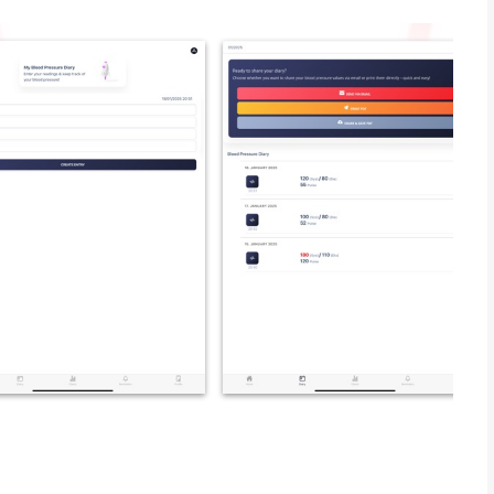
sslag en optionele notities in met een paar tikken. Voeg
tronen te herkennen.
h ontwikkelen over dagen, weken en maanden. Zie in één
ht verdient.
deel deze direct via e-mail of AirDrop met uw arts. Geen
 meting vergeet – 's ochtends, 's avonds of beide. Regelmatige
kcontrole.
ebruikt en noteer dosering en innametijden direct in het