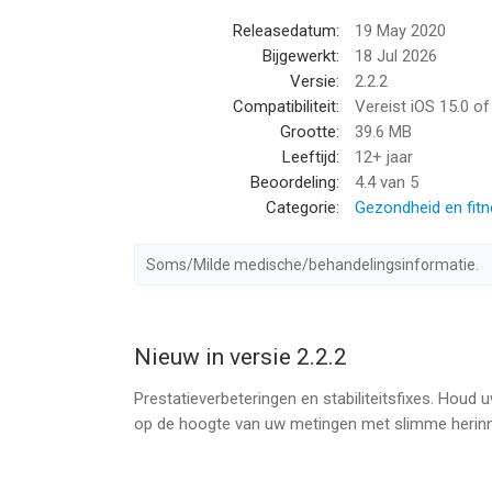
Releasedatum:
19 May 2020
ONTWORPEN VOOR DUIDELIJKHEID
Bijgewerkt:
18 Jul 2026
Grote, goed leesbare letters en een overzichtelij
Versie:
2.2.2
gebruikers.
Compatibiliteit:
Vereist iOS 15.0 o
Grootte:
39.6 MB
PRIVACY VOOROP
Leeftijd:
12+ jaar
Alle gegevens blijven op uw apparaat. Geen accoun
Beoordeling:
4.4
van 5
Categorie:
Gezondheid en fit
BELANGRIJKSTE FUNCTIES
• Systolisch, diastolisch, pols en notities vastlegg
Soms/Milde medische/behandelingsinformatie.
• Dagelijkse, wekelijkse en maandelijkse grafieken
• PDF-rapporten exporteren en delen
• Flexibele meetherinneringen
• Medicijnen en doseringen beheren
Nieuw in versie 2.2.2
• Categorisering op basis van WHO-bloeddrukkla
Prestatieverbeteringen en stabiliteitsfixes. Houd 
• Alle gegevens lokaal opgeslagen
op de hoogte van uw metingen met slimme herinn
BLOEDDRUKCATEGORIEËN
De app deelt uw waarden automatisch in bekende 