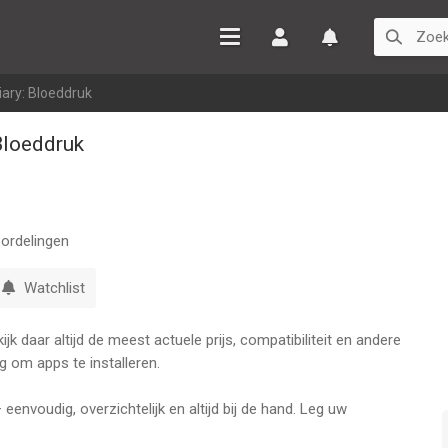
Inloggen
Watchlist
iary: Bloeddruk
Bloeddruk
ordelingen
Watchlist
k daar altijd de meest actuele prijs, compatibiliteit en andere
g om apps te installeren.
eenvoudig, overzichtelijk en altijd bij de hand. Leg uw
orten met uw arts.