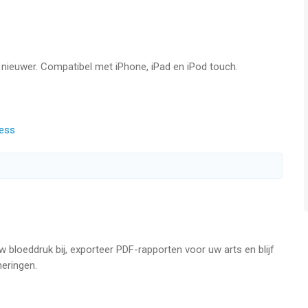
k ontwerp maken de app prettig bruikbaar, ook voor oudere
f nieuwer. Compatibel met iPhone, iPad en iPod touch.
tregistratie, geen cloud, geen delen met derden.
ness
en
ssen
uw bloeddruk bij, exporteer PDF-rapporten voor uw arts en blijf
eringen.
categorieën in: optimaal, normaal, hoog-normaal, hypertensie