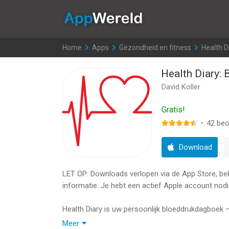
AppWereld
Home
>
Apps
>
Gezondheid en fitness
>
Health D
Health Diary: 
David Koller
Gratis!
·
42
beo
Download
LET OP: Downloads verlopen via de App Store, bekij
informatie. Je hebt een actief Apple account nodi
Health Diary is uw persoonlijk bloeddrukdagboek – 
metingen vast, volg trends en deel duidelijke rapp
Meer