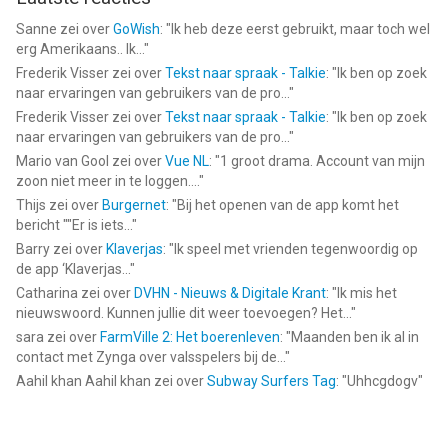
Sanne
zei over
GoWish
: "
Ik heb deze eerst gebruikt, maar toch wel
erg Amerikaans.. Ik...
"
Frederik Visser
zei over
Tekst naar spraak - Talkie
: "
Ik ben op zoek
naar ervaringen van gebruikers van de pro...
"
Frederik Visser
zei over
Tekst naar spraak - Talkie
: "
Ik ben op zoek
naar ervaringen van gebruikers van de pro...
"
Mario van Gool
zei over
Vue NL
: "
1 groot drama. Account van mijn
zoon niet meer in te loggen....
"
Thijs
zei over
Burgernet
: "
Bij het openen van de app komt het
bericht ""Er is iets...
"
Barry
zei over
Klaverjas
: "
Ik speel met vrienden tegenwoordig op
de app ‘Klaverjas...
"
Catharina
zei over
DVHN - Nieuws & Digitale Krant
: "
Ik mis het
nieuwswoord. Kunnen jullie dit weer toevoegen? Het...
"
sara
zei over
FarmVille 2: Het boerenleven
: "
Maanden ben ik al in
contact met Zynga over valsspelers bij de...
"
Aahil khan Aahil khan
zei over
Subway Surfers Tag
: "
Uhhcgdogv
"