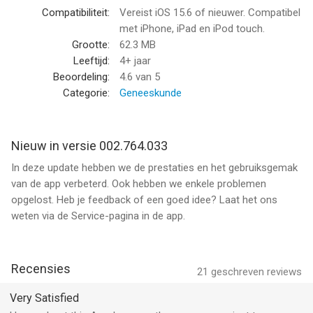
- Gemakkelijk digitaal contact met je huisarts
Compatibiliteit:
Vereist iOS 15.6 of nieuwer. Compatibel
- Snel informatie opzoeken over ziektes en gezondheid via
met iPhone, iPad en iPod touch.
Thuisarts.nl
Grootte:
62.3 MB
Leeftijd:
4+ jaar
3. Alles voor een gezonder leven
Beoordeling:
4.6
van 5
- Handige services en apps die helpen met gezonder leven en
Categorie:
Geneeskunde
bewegen
- Toegang tot extra programma’s in de VGZ Mindfulness
Coach en VGZ Soepel & Sterk Coach
Nieuw in versie 002.764.033
- Makkelijk je medicijnen regelen via een online apotheek
In deze update hebben we de prestaties en het gebruiksgemak
van de app verbeterd. Ook hebben we enkele problemen
4. En nóg meer voordelen
opgelost. Heb je feedback of een goed idee? Laat het ons
- Chatten met onze chatbot of een medewerker
weten via de Service-pagina in de app.
- Direct vanuit de app bellen met de Alarmcentrale
- Snel antwoord vinden op veelgestelde vragen
- Gemakkelijk je betaal- en contactgegevens aanpassen
Recensies
21
geschreven reviews
Deel jouw tips met ons
We willen onze app steeds een beetje beter maken. Daarom is
Very Satisfied