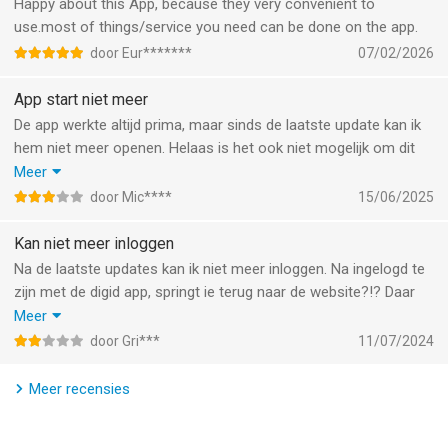
jouw mening als gebruiker heel belangrijk voor ons. Zie je iets
Happy about this App, because they very convenient to
wat beter kan? Dan horen we dat graag. Je kunt je tips met ons
use.most of things/service you need can be done on the app.
delen via de smileys onderaan de Service pagina.
door Eur*******
07/02/2026
--
App start niet meer
De app werkte altijd prima, maar sinds de laatste update kan ik
VGZbewuzt van VGZ Zorgverzekeraar N.V is een app voor
hem niet meer openen. Helaas is het ook niet mogelijk om dit
iPhone, iPad en iPod touch met iOS versie 15.6 of hoger,
probleem via de app zelf te melden. Bij het opstarten krijg ik
Meer
geschikt bevonden voor gebruikers met leeftijden vanaf
4 jaar
.
telkens de volgende melding: ‘Er is iets mis gegaan. Oh nee! Er is
door Mic****
15/06/2025
iets misgegaan bij het opstarten van de app. Probeer het later
Informatie voor VGZbewuztis het laatst vergeleken op 6 Aug
nog eens.’
Kan niet meer inloggen
om 03:37.
Na de laatste updates kan ik niet meer inloggen. Na ingelogd te
zijn met de digid app, springt ie terug naar de website?!? Daar
geeft ie de melding: swg_app cookie is missing. De app was
Meer
altijd wel handig, maar als ik nu alleen maar via de website in kan
door Gri***
11/07/2024
loggen is de app overbodig geworden. Dat lijkt me niet de
bedoeling.
Meer recensies