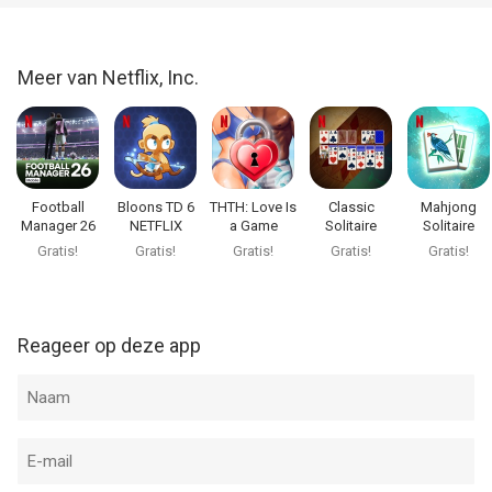
Meer van Netflix, Inc.
Football
Bloons TD 6
THTH: Love Is
Classic
Mahjong
Manager 26
NETFLIX
a Game
Solitaire
Solitaire
Mobile
NETFLIX
NETFLIX
NETFLIX
Gratis!
Gratis!
Gratis!
Gratis!
Gratis!
Reageer op deze app