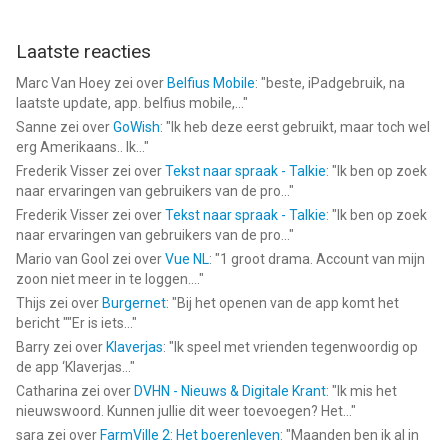
Laatste reacties
Marc Van Hoey
zei over
Belfius Mobile
: "
beste, iPadgebruik, na
laatste update, app. belfius mobile,...
"
Sanne
zei over
GoWish
: "
Ik heb deze eerst gebruikt, maar toch wel
erg Amerikaans.. Ik...
"
Frederik Visser
zei over
Tekst naar spraak - Talkie
: "
Ik ben op zoek
naar ervaringen van gebruikers van de pro...
"
Frederik Visser
zei over
Tekst naar spraak - Talkie
: "
Ik ben op zoek
naar ervaringen van gebruikers van de pro...
"
Mario van Gool
zei over
Vue NL
: "
1 groot drama. Account van mijn
zoon niet meer in te loggen....
"
Thijs
zei over
Burgernet
: "
Bij het openen van de app komt het
bericht ""Er is iets...
"
Barry
zei over
Klaverjas
: "
Ik speel met vrienden tegenwoordig op
de app ‘Klaverjas...
"
Catharina
zei over
DVHN - Nieuws & Digitale Krant
: "
Ik mis het
nieuwswoord. Kunnen jullie dit weer toevoegen? Het...
"
sara
zei over
FarmVille 2: Het boerenleven
: "
Maanden ben ik al in