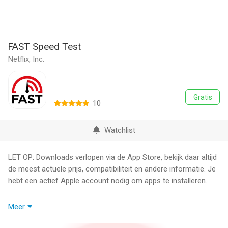
FAST Speed Test
Netflix, Inc.
Gratis
10
Watchlist
LET OP: Downloads verlopen via de App Store, bekijk daar altijd
de meest actuele prijs, compatibiliteit en andere informatie. Je
hebt een actief Apple account nodig om apps te installeren.
Gebruik de app FAST.com om te controleren hoe snel je
Meer
internetverbinding is, of het nu gaat om een mobiele of
breedbandverbinding, waar dan ook ter wereld. De app is