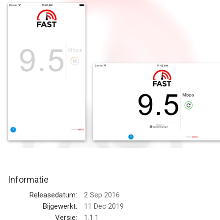
reclamevrij met een gestroomlijnd ontwerp en is snel en
gemakkelijk in gebruik.
--
FAST Speed Test van Netflix, Inc. is een app voor iPhone, iPad
en iPod touch met iOS versie 7.0 of hoger, geschikt bevonden
voor gebruikers met leeftijden vanaf
4 jaar
.
Informatie voor FAST Speed Testis het laatst vergeleken op 7
Aug om 01:28.
Informatie
Releasedatum:
2 Sep 2016
Bijgewerkt:
11 Dec 2019
Versie:
1.1.1