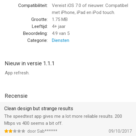
Compatibiliteit:
Vereist iOS 7.0 of nieuwer. Compatibel
met iPhone, iPad en iPod touch.
Grootte:
1.75 MB
Leeftijd:
4+ jaar
Beoordeling:
4.9
van 5
Categorie:
Diensten
Nieuw in versie 1.1.1
App refresh.
Recensie
Clean design but strange results
The speedtest app gives me a lot more reliable results. 200
Mbps vs 400 seems a bit off.
door Sab******
09/10/2017