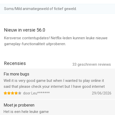
muziek en nog veel meer kunt aanpassen!
• Contentbrowser: maak je eigen uitdagingen en odyseeën, en
Soms/Mild animatiegeweld of fictief geweld.
deel deze vervolgens met andere spelers. Je kunt ook
populaire content uit de community spelen!
Nieuw in versie 56.0
Epische apentorens en helden:
Kersverse contentupdates! Netflix-leden kunnen leuke nieuwe
gameplay-functionaliteit uitproberen.
• Meer dan 20 krachtige apentorens, elk met drie upgradepaden
en unieke geactiveerde vaardigheden
• Ontdek de geweldige kracht van de nieuwe Paragon-upgrades,
met name tegen Baas-Bloons!
Recensies
33
geschreven reviews
• Speel met meer dan tien verschillende helden met meerdere
kenmerkende upgrades en speciale vaardigheden, plus
Fix more bugs
ontgrendelbare skins en stemmen
Well it is very good game but when I wanted to play online it
said that please check your internet but I have good internet
Meer kenmerken:
door Leu*******
29/06/2026
• Speel overal: Offline singleplayer werkt zelfs als je geen wifi
Moet je proberen
hebt!
Het is een hele leuke game