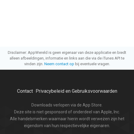
Disclaimer: AppWereld is geen eigenaar van deze applicatie en biedt
alleen afbeeldingen, informatie en links aan die via de iTunes API te
vinden zijn.
Neem contact op
bij eventuele vragen.
Contact
Privacybeleid en Gebruiksvoorwaarden
·
Downloads verlopen via de App Store.
Deze site is niet gesponsord of onderdeel van Apple, Inc.
Alle handelsmerken waarnaar hierin wordt verwezen zijn het
eigendom van hun respectievelijke eigenaren.