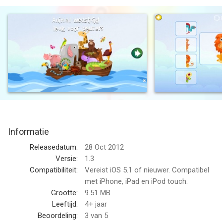
4 verschillende speltypen en 50 verschillende dieren
Veel plezier!
--
Leuk Weinig Dierentuin Animal Match Craze - een leuke Safari
Quiz Activiteit spel voor peuters van Puzzle King AB is een app
voor iPhone, iPad en iPod touch met iOS versie 5.1 of hoger,
geschikt bevonden voor gebruikers met leeftijden vanaf
4 jaar
.
Informatie
Informatie voor Leuk Weinig Dierentuin Animal Match Craze -
een leuke Safari Quiz Activiteit spel voor peutersis het laatst
Releasedatum:
28 Oct 2012
vergeleken op 6 Aug om 19:52.
Versie:
1.3
Compatibiliteit:
Vereist iOS 5.1 of nieuwer. Compatibel
met iPhone, iPad en iPod touch.
Grootte:
9.51 MB
Leeftijd:
4+ jaar
Beoordeling:
3
van 5