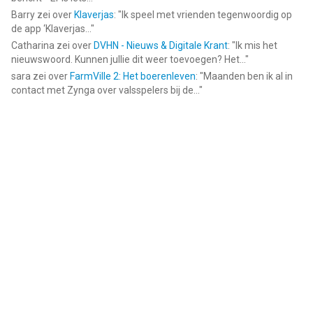
Barry
zei over
Klaverjas
: "
Ik speel met vrienden tegenwoordig op
de app ‘Klaverjas...
"
Catharina
zei over
DVHN - Nieuws & Digitale Krant
: "
Ik mis het
nieuwswoord. Kunnen jullie dit weer toevoegen? Het...
"
sara
zei over
FarmVille 2: Het boerenleven
: "
Maanden ben ik al in
contact met Zynga over valsspelers bij de...
"