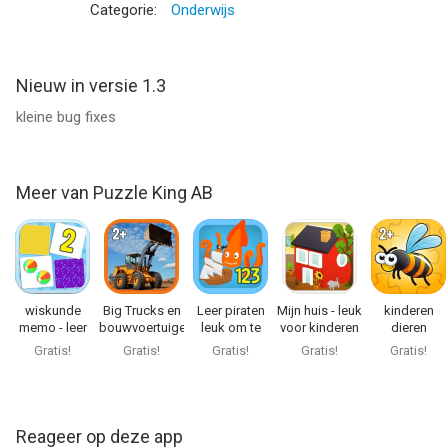
Categorie:
Onderwijs
Nieuw in versie 1.3
kleine bug fixes
Meer van Puzzle King AB
wiskunde
Big Trucks en
Leer piraten
Mijn huis - leuk
kinderen
memo - leer
bouwvoertuigen
leuk om te
voor kinderen
dieren
tellen
tellen
puzzelspel
Gratis!
Gratis!
Gratis!
Gratis!
Gratis!
Reageer op deze app