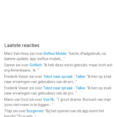
Laatste reacties
Marc Van Hoey
zei over
Belfius Mobile
: "
beste, iPadgebruik, na
laatste update, app. belfius mobile,...
"
Sanne
zei over
GoWish
: "
Ik heb deze eerst gebruikt, maar toch wel
erg Amerikaans.. Ik...
"
Frederik Visser
zei over
Tekst naar spraak - Talkie
: "
Ik ben op zoek
naar ervaringen van gebruikers van de pro...
"
Frederik Visser
zei over
Tekst naar spraak - Talkie
: "
Ik ben op zoek
naar ervaringen van gebruikers van de pro...
"
Mario van Gool
zei over
Vue NL
: "
1 groot drama. Account van mijn
zoon niet meer in te loggen....
"
Thijs
zei over
Burgernet
: "
Bij het openen van de app komt het
bericht ""Er is iets...
"