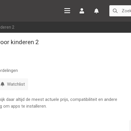
Inloggen
Watchlist
nderen 2
voor kinderen 2
rdelingen
Watchlist
k daar altijd de meest actuele prijs, compatibiliteit en andere
g om apps te installeren.
et 12 verschillende puzzels