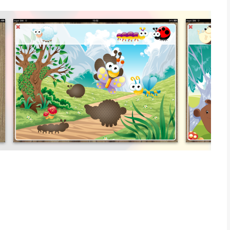
tjes!
ls, matching spellen, tellen spelletjes, ABC Games en meer
ze andere kinderen spelletjes
is een app voor iPhone, iPad en iPod touch met iOS versie 8.0
leeftijden vanaf
4 jaar
.
et laatst vergeleken op 8 Aug om 05:21.