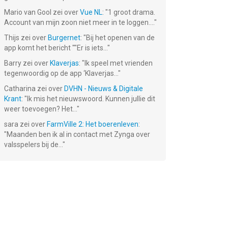
Mario van Gool
zei over
Vue NL
: "
1 groot drama.
Account van mijn zoon niet meer in te loggen....
"
Thijs
zei over
Burgernet
: "
Bij het openen van de
app komt het bericht ""Er is iets...
"
Barry
zei over
Klaverjas
: "
Ik speel met vrienden
tegenwoordig op de app ‘Klaverjas...
"
Catharina
zei over
DVHN - Nieuws & Digitale
Krant
: "
Ik mis het nieuwswoord. Kunnen jullie dit
weer toevoegen? Het...
"
sara
zei over
FarmVille 2: Het boerenleven
:
"
Maanden ben ik al in contact met Zynga over
valsspelers bij de...
"