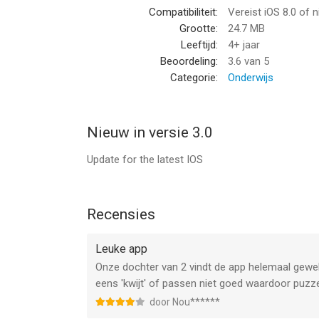
Compatibiliteit:
Vereist iOS 8.0 of 
Grootte:
24.7 MB
Leeftijd:
4+ jaar
Beoordeling:
3.6
van 5
Categorie:
Onderwijs
Nieuw in versie 3.0
Update for the latest IOS
Recensies
Leuke app
Onze dochter van 2 vindt de app helemaal gewe
eens 'kwijt' of passen niet goed waardoor puzzel
door Nou******