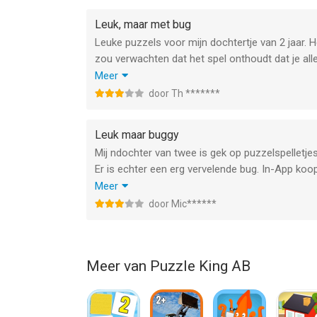
Leuk, maar met bug
Leuke puzzels voor mijn dochtertje van 2 jaar. 
zou verwachten dat het spel onthoudt dat je all
Mijn dochtertje kan al veel op de iPad, maar ze 
Meer
kan zetten ;)
door Th *******
Graag fixen, dan meer sterren...
Leuk maar buggy
Mij ndochter van twee is gek op puzzelspelletj
Er is echter een erg vervelende bug. In-App koop
de app dit niet en moet je de Puzzel telkens op
Meer
aangezien Apple keurig onthoudt dat je de app 
door Mic******
wachtwoord vers in het geheugen en kan de kle
om.
Héél graag een fix voor de verder heel leuke puz
Meer van Puzzle King AB