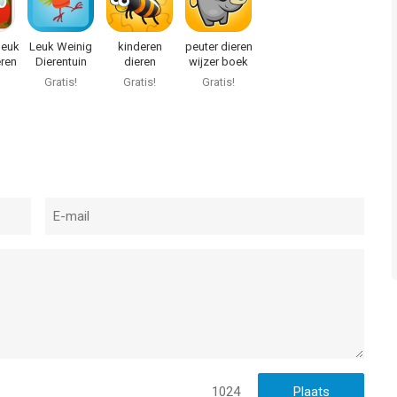
 leuk
Leuk Weinig
kinderen
peuter dieren
eren
Dierentuin
dieren
wijzer boek
Animal Match
puzzelspel
Gratis!
Gratis!
Gratis!
Craze - een
leuke Safari
Quiz Activiteit
spel voor
peuters
1024