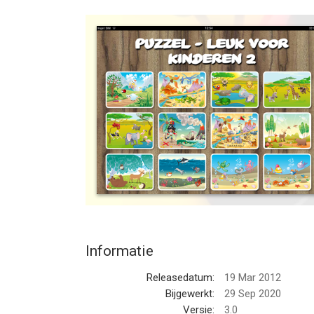
Bezoek http://www.puzzleking.se voor meer spelle
We houden ervan om leuke kids games te maken
We hebben veel verschillende kinderspelen: puzze
Als je vragen hebt over deze puzzel of een van on
laat het ons weten!
Bekijk meer http://www.puzzleking.se
Veel plezier!
--
Puzzle - leuk voor kinderen 2 van Puzzle King AB 
of hoger, geschikt bevonden voor gebruikers met 
Informatie
Informatie voor Puzzle - leuk voor kinderen 2is h
Releasedatum:
19 Mar 2012
Bijgewerkt:
29 Sep 2020
Versie:
3.0