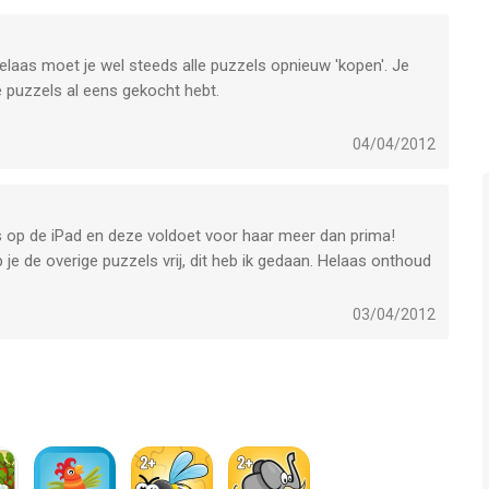
Helaas moet je wel steeds alle puzzels opnieuw 'kopen'. Je
e puzzels al eens gekocht hebt.
is nog niet zo ver dat ze met mijn Apple id de puzzels terug
04/04/2012
es op de iPad en deze voldoet voor haar meer dan prima!
 je de overige puzzels vrij, dit heb ik gedaan. Helaas onthoud
nieuw kopen. Niet dat dit extra kosten met zich meebrengt,
reeds hebt gekocht. Alleen staat mijn Apple account
03/04/2012
ine "per ongeluk" nieuwe aankopen doen buiten mijn weten
zels!