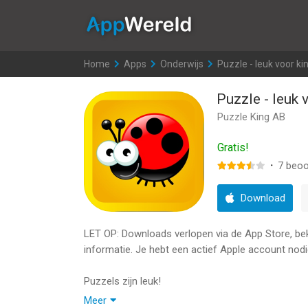
AppWereld
Home
>
Apps
>
Onderwijs
>
Puzzle - leuk voor ki
Puzzle - leuk 
Puzzle King AB
Gratis!
·
7
beoo
Download
LET OP: Downloads verlopen via de App Store, bekij
informatie. Je hebt een actief Apple account nodi
Puzzels zijn leuk!
Een eenvoudige en leuke puzzels voor kinderen m
Meer