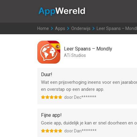
AppWereld
Home
>
Apps
>
Onderwijs
>
Leer Spaans – Mond
Leer Spaans – Mondly
ATi Studios
Duur!
Wat een prijsverhoging ineens voor een jaarabo
en overstap op een andere app.
door Dec*******
Fijne app!
Goeie app, duidelijk je kan er snel doorheen en
door Dan*******