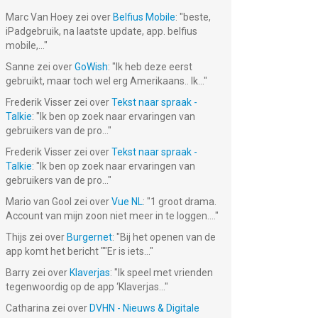
Marc Van Hoey
zei over
Belfius Mobile
: "
beste,
iPadgebruik, na laatste update, app. belfius
mobile,...
"
Sanne
zei over
GoWish
: "
Ik heb deze eerst
gebruikt, maar toch wel erg Amerikaans.. Ik...
"
Frederik Visser
zei over
Tekst naar spraak -
Talkie
: "
Ik ben op zoek naar ervaringen van
gebruikers van de pro...
"
Frederik Visser
zei over
Tekst naar spraak -
Talkie
: "
Ik ben op zoek naar ervaringen van
gebruikers van de pro...
"
Mario van Gool
zei over
Vue NL
: "
1 groot drama.
Account van mijn zoon niet meer in te loggen....
"
Thijs
zei over
Burgernet
: "
Bij het openen van de
app komt het bericht ""Er is iets...
"
Barry
zei over
Klaverjas
: "
Ik speel met vrienden
tegenwoordig op de app ‘Klaverjas...
"
Catharina
zei over
DVHN - Nieuws & Digitale