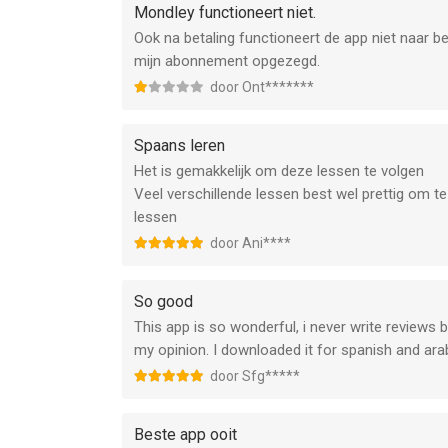
Mondley functioneert niet.
Ook na betaling functioneert de app niet naar b
mijn abonnement opgezegd.
door Ont*******
Spaans leren
Het is gemakkelijk om deze lessen te volgen
Veel verschillende lessen best wel prettig om t
lessen
door Ani****
So good
This app is so wonderful, i never write reviews
my opinion. I downloaded it for spanish and ara
door Sfg*****
Beste app ooit