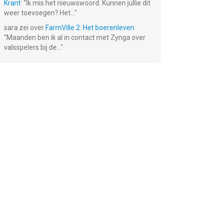
Krant
: "
Ik mis het nieuwswoord. Kunnen jullie dit
weer toevoegen? Het...
"
sara
zei over
FarmVille 2: Het boerenleven
:
"
Maanden ben ik al in contact met Zynga over
valsspelers bij de...
"