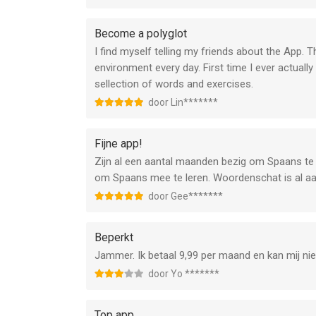
Become a polyglot
I find myself telling my friends about the App.
environment every day. First time I ever actual
sellection of words and exercises.
door Lin*******
Fijne app!
Zijn al een aantal maanden bezig om Spaans te l
om Spaans mee te leren. Woordenschat is al aar
door Gee*******
Beperkt
Jammer. Ik betaal 9,99 per maand en kan mij niet
door Yo *******
Top app