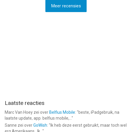
Meer recensies
Laatste reacties
Marc Van Hoey
zei over
Belfius Mobile
: "
beste, iPadgebruik, na
laatste update, app. belfius mobile,...
"
Sanne
zei over
GoWish
: "
Ik heb deze eerst gebruikt, maar toch wel
erg Amerikaans.. Ik...
"