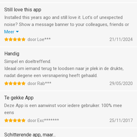
foutloos mijn drankjes en een big smile. Bij concerten weet ik
regelmatig verzoekjes gehonoreerd te krijgen, vaak met een
Still love this app
leuke opmerking van de artiest. Topprogramma!
Installed this years ago and still love it. Lot’s of unexpected
noise? Show a message banner to your colleagues, friends or
whoever is in the room with you. Signal a message to someone
Meer
in a car around you in a traffic jam. Too busy at work? Put this
door Loe***
21/11/2024
up for a colleague heading to the coffee maker to ask for a
drink. Endless handy applications found for this over the years
Handig
and still useful. You can preprogram messages and just run
Simpel en doeltreffend.
them when needed.
Ideaal om iemand terug te loodsen naar je plek in de drukte,
nadat diegene een versnapering heeft gehaald.
door Rab***
29/05/2020
Te gekke App
Deze App is een aanwinst voor iedere gebruiker. 100% mee
eens
door Exc*******
25/11/2017
Schitterende app, maar...