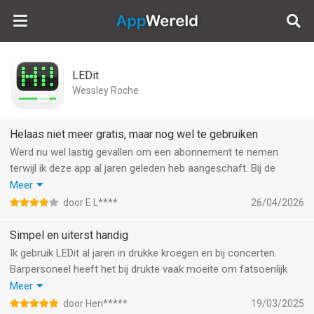
AppWereld
LEDit
Wessley Roche
Helaas niet meer gratis, maar nog wel te gebruiken
Werd nu wel lastig gevallen om een abonnement te nemen
terwijl ik deze app al jaren geleden heb aangeschaft. Bij de
instellingen wordt aangegeven dat ik de pro versie heb.
Meer
Hopelijk blijven de meldingen nu weg.
door E L****
26/04/2026
Het is een simpele app, maar doet wat het moet doen.
Het kunnen kiezen voor een leuke achtergrond, zou leuk zijn.
Simpel en uiterst handig
De app al veel gebruikt en is super handig als je in een drukke
Ik gebruik LEDit al jaren in drukke kroegen en bij concerten.
kroeg staat of bij een optreden ;-)
Barpersoneel heeft het bij drukte vaak moeite om fatsoenlijk
Bestellen gaat dan best makkelijk
een bestelling op te nemen. Ik zet de bestelling in LEDit en hou
Meer
mijn telefoon omhoog. Werkt perfect! Krijg heel snel en
door Hen*****
19/03/2025