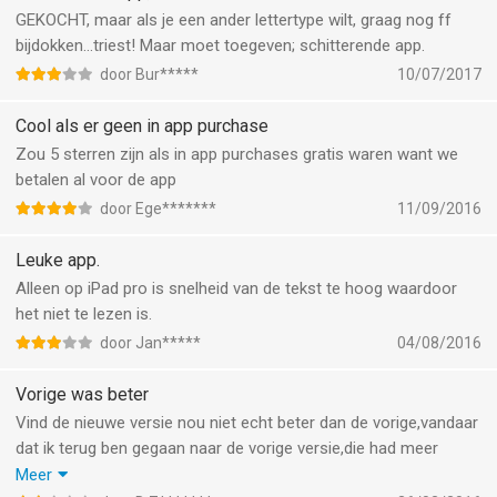
GEKOCHT, maar als je een ander lettertype wilt, graag nog ff
bijdokken...triest! Maar moet toegeven; schitterende app.
door Bur*****
10/07/2017
Cool als er geen in app purchase
Zou 5 sterren zijn als in app purchases gratis waren want we
betalen al voor de app
door Ege*******
11/09/2016
Leuke app.
Alleen op iPad pro is snelheid van de tekst te hoog waardoor
het niet te lezen is.
door Jan*****
04/08/2016
Vorige was beter
Vind de nieuwe versie nou niet echt beter dan de vorige,vandaar
dat ik terug ben gegaan naar de vorige versie,die had meer
instellingen,zoals helderheid,zodat je o.a.ook wit had
Meer