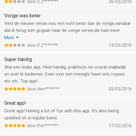
kleurstelling nu is inderdaad "simpeler" maar zeker niet beter
door D Z*******
26/03/2016
geworden ! Nieuw is niet altijd beter en zeker niet in dit geval
Vorige was beter
Vind de nieuwe versie nou niet echt beter dan de vorige,vandaar
dat ik terug ben gegaan naar de vorige versie,die had meer
instellingen,zoals helderheid,zodat je o.a.ook wit had
Meer
kleurstelling nu is inderdaad "simpeler" maar zeker niet beter
door D Z*******
13/03/2016
geworden ! Nieuw is niet altijd beter
Super handig
Wat een leuke app. Heel handig, praktisch, en vooral makkelijk
en snel te bedienen. Even over een menigte heen iets roepen
etc etc. Top app!
door Hen*******
05/03/2016
Great app!
Great app! Having a lot of fun with this app. It's also being
updated on a regular basis.
door Pre*******
17/02/2016