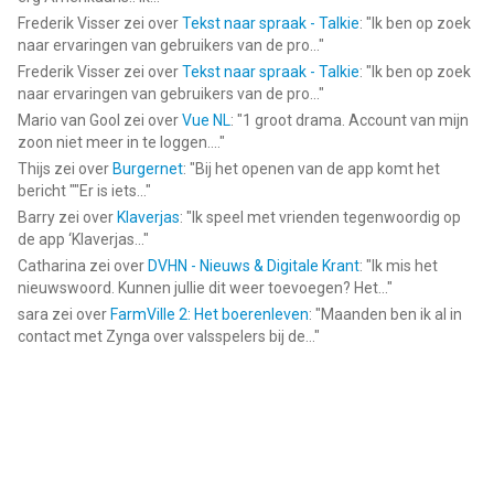
Frederik Visser
zei over
Tekst naar spraak - Talkie
: "
Ik ben op zoek
naar ervaringen van gebruikers van de pro...
"
Frederik Visser
zei over
Tekst naar spraak - Talkie
: "
Ik ben op zoek
naar ervaringen van gebruikers van de pro...
"
Mario van Gool
zei over
Vue NL
: "
1 groot drama. Account van mijn
zoon niet meer in te loggen....
"
Thijs
zei over
Burgernet
: "
Bij het openen van de app komt het
bericht ""Er is iets...
"
Barry
zei over
Klaverjas
: "
Ik speel met vrienden tegenwoordig op
de app ‘Klaverjas...
"
Catharina
zei over
DVHN - Nieuws & Digitale Krant
: "
Ik mis het
nieuwswoord. Kunnen jullie dit weer toevoegen? Het...
"
sara
zei over
FarmVille 2: Het boerenleven
: "
Maanden ben ik al in
contact met Zynga over valsspelers bij de...
"