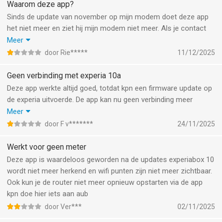
Waarom deze app?
Sinds de update van november op mijn modem doet deze app
het niet meer en ziet hij mijn modem niet meer. Als je contact
heb met KPN gaan ze alles resetten en heeft het verder geen
Meer
enkele zin gehad. Alleen dat ik weer dagen bezig ben om alles
door Rie*****
11/12/2025
weer in te stellen.
Het enige wat werkt is met een pc in te loggen op de modem.
Geen verbinding met experia 10a
Waar hebben we dan deze app voor?
Deze app werkte altijd goed, totdat kpn een firmware update op
Zou het op prijs stellen dat ze de app weer laten werken.
de experia uitvoerde. De app kan nu geen verbinding meer
krijgen met de router, en moedigt je aan om alles opnieuw in te
Meer
stellen. Dit, terwijl alles in huis (behalve deze app) goed
door F v*******
24/11/2025
functioneert.
Werkt voor geen meter
Deze app is waardeloos geworden na de updates experiabox 10
wordt niet meer herkend en wifi punten zijn niet meer zichtbaar.
Ook kun je de router niet meer opnieuw opstarten via de app
kpn doe hier iets aan aub
door Ver***
02/11/2025