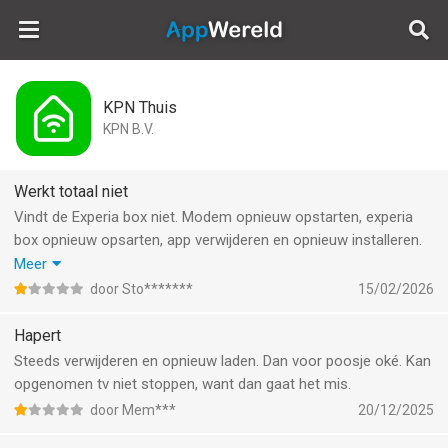
AppWereld
KPN Thuis
KPN B.V.
Werkt totaal niet
Vindt de Experia box niet. Modem opnieuw opstarten, experia
box opnieuw opsarten, app verwijderen en opnieuw installeren.
Niks werkt. Ben wel klaar met KPN. Mijn KPN werkt ook niet.
Meer
Hebben ze 2staps verificatie ongevraagd aangezet maar ze
door Sto*******
15/02/2026
versturen geen sms-code. Stom bedrijf! Stap weer over naar
Ziggo.
Hapert
Steeds verwijderen en opnieuw laden. Dan voor poosje oké. Kan
opgenomen tv niet stoppen, want dan gaat het mis.
door Mem***
20/12/2025