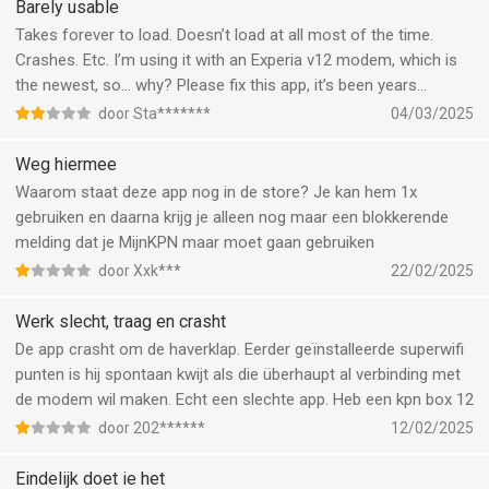
Barely usable
Takes forever to load. Doesn’t load at all most of the time.
Crashes. Etc. I’m using it with an Experia v12 modem, which is
the newest, so… why? Please fix this app, it’s been years…
door Sta*******
04/03/2025
Weg hiermee
Waarom staat deze app nog in de store? Je kan hem 1x
gebruiken en daarna krijg je alleen nog maar een blokkerende
melding dat je MijnKPN maar moet gaan gebruiken
door Xxk***
22/02/2025
Werk slecht, traag en crasht
De app crasht om de haverklap. Eerder geïnstalleerde superwifi
punten is hij spontaan kwijt als die überhaupt al verbinding met
de modem wil maken. Echt een slechte app. Heb een kpn box 12
door 202******
12/02/2025
Eindelijk doet ie het