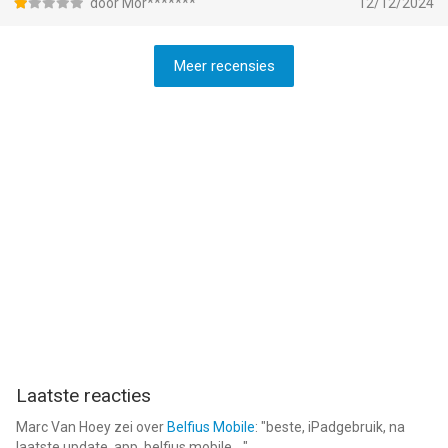
door Mor*******
12/12/2024
Meer recensies
Laatste reacties
Marc Van Hoey
zei over
Belfius Mobile
: "
beste, iPadgebruik, na
laatste update, app. belfius mobile,...
"