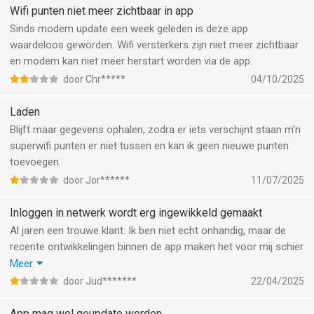
Wifi punten niet meer zichtbaar in app
Sinds modem update een week geleden is deze app
waardeloos geworden. Wifi versterkers zijn niet meer zichtbaar
en modem kan niet meer herstart worden via de app.
door Chr*****
04/10/2025
Laden
Blijft maar gegevens ophalen, zodra er iets verschijnt staan m’n
superwifi punten er niet tussen en kan ik geen nieuwe punten
toevoegen.
door Jor******
11/07/2025
Inloggen in netwerk wordt erg ingewikkeld gemaakt
Al jaren een trouwe klant. Ik ben niet echt onhandig, maar de
recente ontwikkelingen binnen de app maken het voor mij schier
onmogelijk om mijn Wifi netwerk te beheren.
Meer
Telkens weer opnieuw alle stappen moeten doorlopen om een
door Jud*******
22/04/2025
handeling te verrichten... Waardeloos. Klantenservice bellen
moet tegenwoordig op afspraak en ook daarvoor moet je eerst
App mag wel geupdate worden