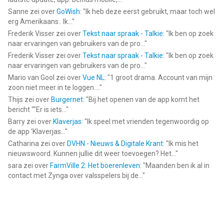
Sanne
zei over
GoWish
: "
Ik heb deze eerst gebruikt, maar toch wel
erg Amerikaans.. Ik...
"
Frederik Visser
zei over
Tekst naar spraak - Talkie
: "
Ik ben op zoek
naar ervaringen van gebruikers van de pro...
"
Frederik Visser
zei over
Tekst naar spraak - Talkie
: "
Ik ben op zoek
naar ervaringen van gebruikers van de pro...
"
Mario van Gool
zei over
Vue NL
: "
1 groot drama. Account van mijn
zoon niet meer in te loggen....
"
Thijs
zei over
Burgernet
: "
Bij het openen van de app komt het
bericht ""Er is iets...
"
Barry
zei over
Klaverjas
: "
Ik speel met vrienden tegenwoordig op
de app ‘Klaverjas...
"
Catharina
zei over
DVHN - Nieuws & Digitale Krant
: "
Ik mis het
nieuwswoord. Kunnen jullie dit weer toevoegen? Het...
"
sara
zei over
FarmVille 2: Het boerenleven
: "
Maanden ben ik al in
contact met Zynga over valsspelers bij de...
"