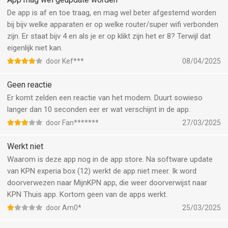
alle stappen doorlopen Vind ik ook raar. Slechte ontwikkelingen
De app is af en toe traag, en mag wel beter afgestemd worden
bij KPN.
bij bijv welke apparaten er op welke router/super wifi verbonden
zijn. Er staat bijv 4 en als je er op klikt zijn het er 8? Terwijl dat
eigenlijk niet kan.
door Kef***
08/04/2025
Geen reactie
Er komt zelden een reactie van het modem. Duurt sowieso
langer dan 10 seconden eer er wat verschijnt in de app.
door Fan*******
27/03/2025
Werkt niet
Waarom is deze app nog in de app store. Na software update
van KPN experia box (12) werkt de app niet meer. Ik word
doorverwezen naar MijnKPN app, die weer doorverwijst naar
KPN Thuis app. Kortom geen van de apps werkt.
door Am0*
25/03/2025