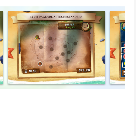
ootst mogelijke eilandrijk te creëren in drie spelrondes. Daar
n als de goden aardig voor je zijn en je de juiste speelkaarten
too-artiest, de genadeloze krijger of het geniale opperhoofd in
egen vrienden en Kahuna-spelers van over de hele wereld in een
pannende bordspel waar je snel doorheen kijkt, maar alleen de
eiland.
e - maar wees op je hoede, want hun magie zal je nooit laten
 spelers
ele tactieken
-Klassieker
ans