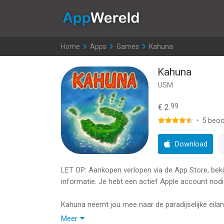
AppWereld
Home
>
Apps
>
Games
>
Kahuna
Kahuna
USM
99
€ 2.
·
5
beoo
Download
LET OP: Aankopen verlopen via de App Store, bekijk
informatie. Je hebt een actief Apple account nodi
Kahuna neemt jou mee naar de paradijselijke eila
duels voor een paradijselijke Zuidzee-archipel.
Meer