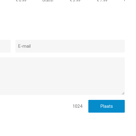
€ 6.99
Gratis!
€ 3.99
€ 7.99
€ 5.99
Schatulle (
Fragezeic
Kids)
1024