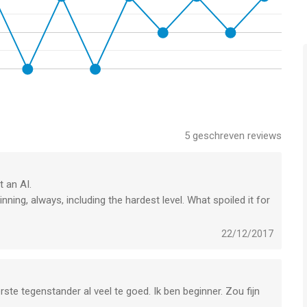
5
geschreven reviews
 an AI.
inning, always, including the hardest level. What spoiled it for
 AI draws a face down card it always draws the card it
e is an island with 2 connections occupied by the AI and 2
22/12/2017
ace down card it always draws the deciding card, without
g that draw as well.
erste tegenstander al veel te goed. Ik ben beginner. Zou fijn