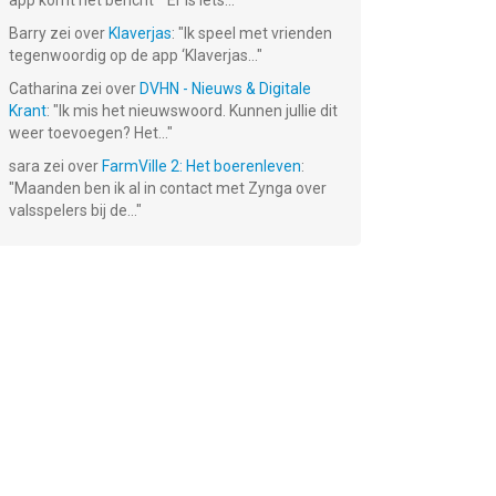
app komt het bericht ""Er is iets...
"
Barry
zei over
Klaverjas
: "
Ik speel met vrienden
tegenwoordig op de app ‘Klaverjas...
"
Catharina
zei over
DVHN - Nieuws & Digitale
Krant
: "
Ik mis het nieuwswoord. Kunnen jullie dit
weer toevoegen? Het...
"
sara
zei over
FarmVille 2: Het boerenleven
:
"
Maanden ben ik al in contact met Zynga over
valsspelers bij de...
"
??
Die drei !!!
Preschool
Die drei !!! –
ie
Tatort
English: Emil &
Auf der Spur
olle
Modenschau
Pauline in the