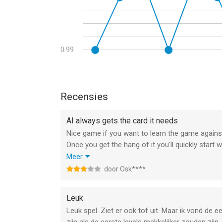
0.99
Recensies
AI always gets the card it needs
Nice game if you want to learn the game against
Once you get the hang of it you'll quickly start w
me though is that in hardest level whenever the
Meer
needed most. Very annoying that each time ther
door Osk****
by yourself and then the AI decides to draw a f
exception, always. So now I play this anticipatin
Leuk
Leuk spel. Ziet er ook tof uit. Maar ik vond de e