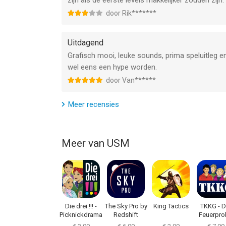
zijn als de eerste levels makkelijker zouden zijn.
door Rik*******
Uitdagend
Grafisch mooi, leuke sounds, prima speluitleg en
wel eens een hype worden.
door Van******
Meer recensies
Meer van USM
Die drei !!! -
The Sky Pro by
King Tactics
TKKG - D
Picknickdrama
Redshift
Feuerpro