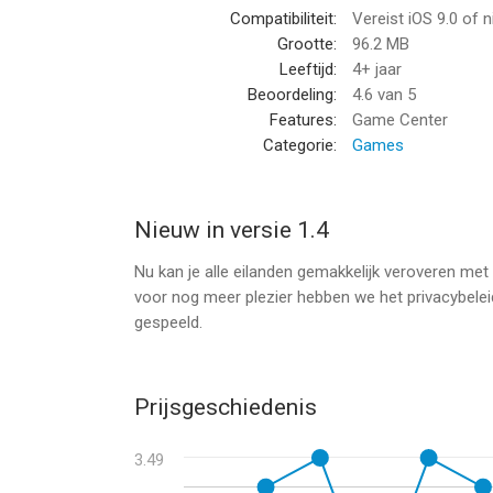
Compatibiliteit:
Vereist iOS 9.0 of 
*****
Grootte:
96.2 MB
Voor vragen of verbeteringssuggesties:
Leeftijd:
4+ jaar
Mail naar ios@usm.de
Beoordeling:
4.6
van 5
We kijken uit naar je feedback!
Features:
Game Center
Categorie:
Games
Voor meer informatie over nieuws en updates
of bezoek ons op www.facebook.com/UnitedSof
*****
Nieuw in versie 1.4
Nu kan je alle eilanden gemakkelijk veroveren me
--
voor nog meer plezier hebben we het privacybelei
gespeeld.
Kahuna van USM is een app voor iPhone, iPad en i
voor gebruikers met leeftijden vanaf
4 jaar
.
Informatie voor Kahunais het laatst vergeleken o
Prijsgeschiedenis
3.49