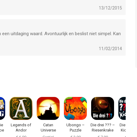
13/12/2015
 een uitdaging waard. Avontuurlijk en beslist niet simpel. Kan
11/02/2014
ie
Legends of
Catan
Ubongo –
Die drei ??? –
Die drei ?
be
Andor
Universe
Puzzle
Riesenkrake
Kids – D
Challenge
geheimnisv