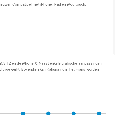
nieuwer. Compatibel met iPhone, iPad en iPod touch.
: www.usmgames.com
tMedia en twitter.com/USM_News
t iOS 12 en de iPhone X. Naast enkele grafische aanpassingen
d bijgewerkt. Bovendien kan Kahuna nu in het Frans worden
Pod touch met iOS versie 9.0 of hoger, geschikt bevonden
p 7 Aug om 09:25.