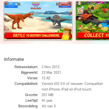
Here you can breed different pixel dinosaur species, feed them
and make them stronger and bigger and battle rival dinos for
jurassic supremacy. Go craft your own world of 3d style block
art dinosaurs!
--
Jurassic Pixel Dinosaur Craft van Free Pixel Games Ltd is een
app voor iPhone, iPad en iPod touch met iOS versie 9.0 of
Informatie
hoger, geschikt bevonden voor gebruikers met leeftijden vanaf
4 jaar
.
Releasedatum:
2 Nov 2012
Bijgewerkt:
23 Mar 2021
Informatie voor Jurassic Pixel Dinosaur Craftis het laatst
Versie:
12.42
vergeleken op 7 Aug om 18:59.
Compatibiliteit:
Vereist iOS 9.0 of nieuwer. Compatibel
met iPhone, iPad en iPod touch.
Grootte:
201 MB
Leeftijd:
4+ jaar
Beoordeling:
4.6
van 5