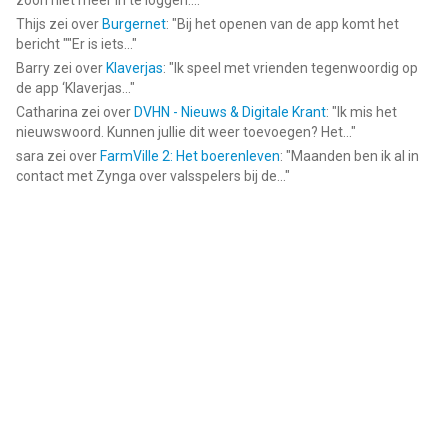
zoon niet meer in te loggen....
"
Thijs
zei over
Burgernet
: "
Bij het openen van de app komt het
bericht ""Er is iets...
"
Barry
zei over
Klaverjas
: "
Ik speel met vrienden tegenwoordig op
de app ‘Klaverjas...
"
Catharina
zei over
DVHN - Nieuws & Digitale Krant
: "
Ik mis het
nieuwswoord. Kunnen jullie dit weer toevoegen? Het...
"
sara
zei over
FarmVille 2: Het boerenleven
: "
Maanden ben ik al in
contact met Zynga over valsspelers bij de...
"