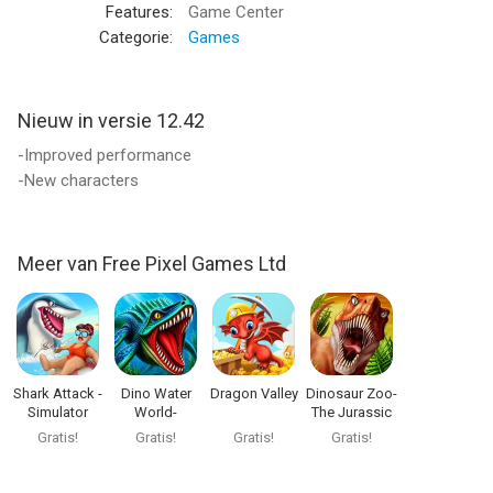
Features:
Game Center
Categorie:
Games
Nieuw in versie 12.42
-Improved performance
-New characters
Meer van Free Pixel Games Ltd
Shark Attack -
Dino Water
Dragon Valley
Dinosaur Zoo-
Simulator
World-
The Jurassic
games
Dinosaur
game
Gratis!
Gratis!
Gratis!
Gratis!
game