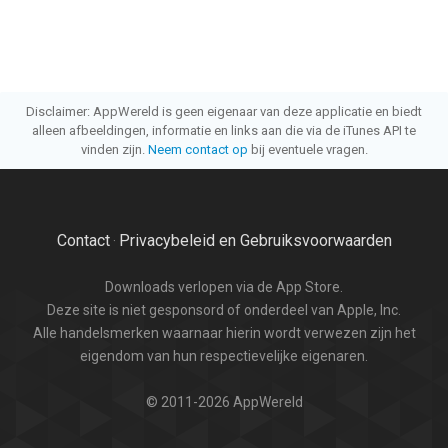
Disclaimer: AppWereld is geen eigenaar van deze applicatie en biedt
alleen afbeeldingen, informatie en links aan die via de iTunes API te
vinden zijn.
Neem contact op
bij eventuele vragen.
Contact
Privacybeleid en Gebruiksvoorwaarden
·
Downloads verlopen via de App Store.
Deze site is niet gesponsord of onderdeel van Apple, Inc.
Alle handelsmerken waarnaar hierin wordt verwezen zijn het
eigendom van hun respectievelijke eigenaren.
© 2011-2026 AppWereld