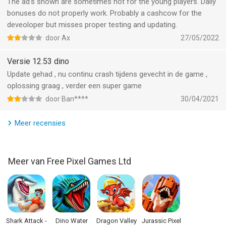
The ad’s shown are sometimes not for the young players. Daily
bonuses do not properly work. Probably a cashcow for the
deveoloper but misses proper testing and updating.
door Ax
27/05/2022
Versie 12.53 dino
Update gehad , nu continu crash tijdens gevecht in de game ,
oplossing graag , verder een super game
door Ban****
30/04/2021
Meer recensies
Meer van Free Pixel Games Ltd
Shark Attack -
Dino Water
Dragon Valley
Jurassic Pixel