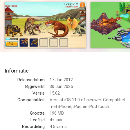
Welcome to DINO ZOO where you go to awesome jurassic
tower defense battle, breed different dino species, feed them
and make them stronger.
Get bigger and battle rival dinos for jurassic supremacy!
--
Dinosaur Zoo-The Jurassic game van Free Pixel Games Ltd is
een app voor iPhone, iPad en iPod touch met iOS versie 11.0 of
Informatie
hoger, geschikt bevonden voor gebruikers met leeftijden vanaf
4 jaar
.
Releasedatum:
17 Jun 2012
Bijgewerkt:
30 Jun 2025
Informatie voor Dinosaur Zoo-The Jurassic gameis het laatst
Versie:
15.02
vergeleken op 8 Aug om 07:48.
Compatibiliteit:
Vereist iOS 11.0 of nieuwer. Compatibel
met iPhone, iPad en iPod touch.
Grootte:
196 MB
Leeftijd:
4+ jaar
Beoordeling:
4.5
van 5