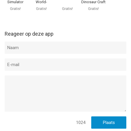
Simulator
World-
Dinosaur Craft
games
Dinosaur
Gratis!
Gratis!
Gratis!
Gratis!
game
Reageer op deze app
1024