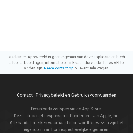
Disclaimer: AppWereld is geen eigenaar van deze applicatie en biedt
alleen afbeeldingen, informatie en links aan die via de iTunes API te
vinden zijn.
Neem contact op
bij eventuele vragen.
Contact
Privacybeleid en Gebruiksvoorwaarden
·
Downloads verlopen via de App Store.
Deze site is niet gesponsord of onderdeel van Apple, Inc.
Alle handelsmerken waarnaar hierin wordt verwezen zijn het
eigendom van hun respectievelijke eigenaren.