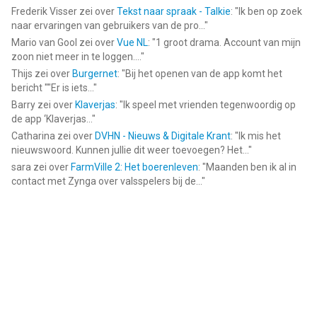
Frederik Visser
zei over
Tekst naar spraak - Talkie
: "
Ik ben op zoek
naar ervaringen van gebruikers van de pro...
"
Mario van Gool
zei over
Vue NL
: "
1 groot drama. Account van mijn
zoon niet meer in te loggen....
"
Thijs
zei over
Burgernet
: "
Bij het openen van de app komt het
bericht ""Er is iets...
"
Barry
zei over
Klaverjas
: "
Ik speel met vrienden tegenwoordig op
de app ‘Klaverjas...
"
Catharina
zei over
DVHN - Nieuws & Digitale Krant
: "
Ik mis het
nieuwswoord. Kunnen jullie dit weer toevoegen? Het...
"
sara
zei over
FarmVille 2: Het boerenleven
: "
Maanden ben ik al in
contact met Zynga over valsspelers bij de...
"