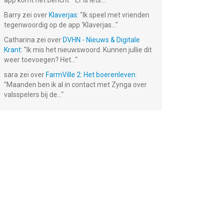
app komt het bericht ""Er is iets...
"
Barry
zei over
Klaverjas
: "
Ik speel met vrienden
tegenwoordig op de app ‘Klaverjas...
"
Catharina
zei over
DVHN - Nieuws & Digitale
Krant
: "
Ik mis het nieuwswoord. Kunnen jullie dit
weer toevoegen? Het...
"
sara
zei over
FarmVille 2: Het boerenleven
:
"
Maanden ben ik al in contact met Zynga over
valsspelers bij de...
"