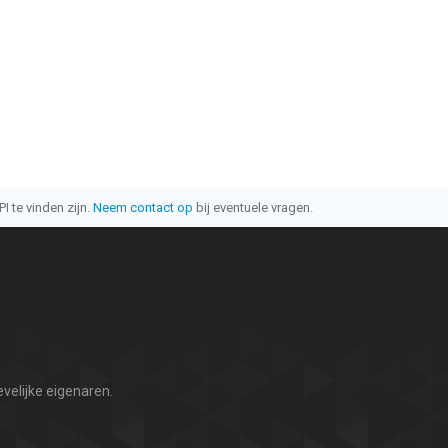
I te vinden zijn.
Neem contact op
bij eventuele vragen.
velijke eigenaren.