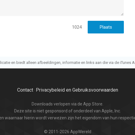
1024
atie en biedt alleen afbeeldingen, informatie en links aan die via de iTunes AP
Contact
Privacybeleid en Gebruiksvoorwaarden
·
Downloads verlopen via de App Store.
Deze site is niet gesponsord of onderdeel van Apple, Inc.
n waarnaar hierin wordt verwezen zijn het eigendom van hun respectie
© 2011-2026 AppWereld