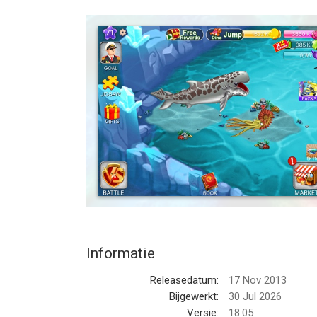
Features
- Free to play!
- A wide variety of exciting sea dinosaurs to bree
- Feed the hungry creatures to evolve
- Fight in underwater battle arena. Watch battl
- crossbreeding to create new species
- Manage your water world arranging food, resou
--
Dino Water World-Dinosaur game van Free Pixel G
versie 12.0 of hoger, geschikt bevonden voor gebr
Informatie voor Dino Water World-Dinosaur gamei
Informatie
Releasedatum:
17 Nov 2013
Bijgewerkt:
30 Jul 2026
Versie:
18.05