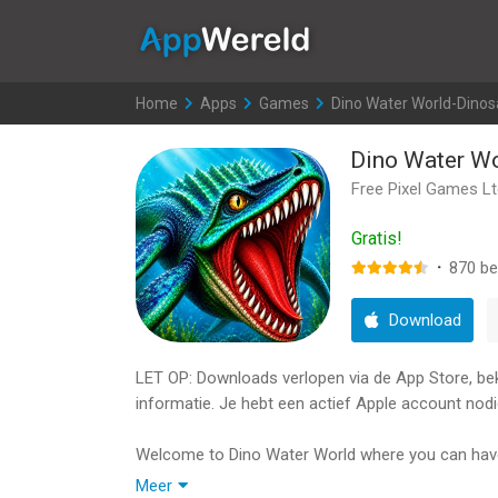
AppWereld
Home
>
Apps
>
Games
>
Dino Water World-Dino
Dino Water W
Free Pixel Games L
Gratis!
·
870
be
Download
LET OP: Downloads verlopen via de App Store, bekij
informatie. Je hebt een actief Apple account nodi
Welcome to Dino Water World where you can have 
home, and create your own Jurassic underwater 
Meer