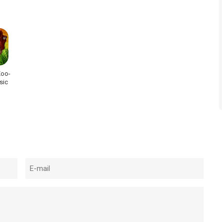
Zoo-
sic