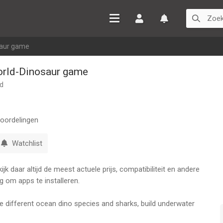
Inloggen
Watchlist
saur game
orld-Dinosaur game
td
oordelingen
Watchlist
k daar altijd de meest actuele prijs, compatibiliteit en andere
g om apps te installeren.
different ocean dino species and sharks, build underwater
World.