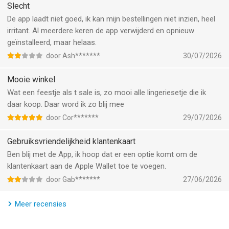
beschikbaar. De brede variatie in cup maten en andere maten,
Slecht
garandeert dat er een product is voor elke gelegenheid.
De app laadt niet goed, ik kan mijn bestellingen niet inzien, heel
irritant. Al meerdere keren de app verwijderd en opnieuw
--
geïnstalleerd, maar helaas.
door Ash*******
30/07/2026
Hunkemöller - Shop Lingerie van Hunkemöller International is
een app voor iPhone, iPad en iPod touch met iOS versie 15.0 of
Mooie winkel
hoger, geschikt bevonden voor gebruikers met leeftijden vanaf
Wat een feestje als t sale is, zo mooi alle lingeriesetje die ik
17 jaar
.
daar koop. Daar word ik zo blij mee
Informatie voor Hunkemöller - Shop Lingerieis het laatst
door Cor*******
29/07/2026
vergeleken op 7 Aug om 20:10.
Gebruiksvriendelijkheid klantenkaart
Ben blij met de App, ik hoop dat er een optie komt om de
klantenkaart aan de Apple Wallet toe te voegen.
door Gab*******
27/06/2026
Meer recensies