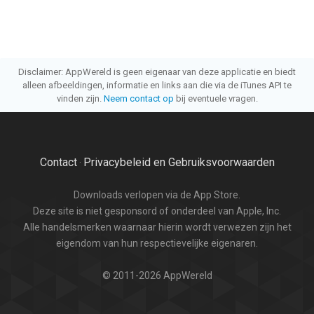
Disclaimer: AppWereld is geen eigenaar van deze applicatie en biedt
alleen afbeeldingen, informatie en links aan die via de iTunes API te
vinden zijn.
Neem contact op
bij eventuele vragen.
Contact
Privacybeleid en Gebruiksvoorwaarden
·
Downloads verlopen via de App Store.
Deze site is niet gesponsord of onderdeel van Apple, Inc.
Alle handelsmerken waarnaar hierin wordt verwezen zijn het
eigendom van hun respectievelijke eigenaren.
© 2011-2026 AppWereld