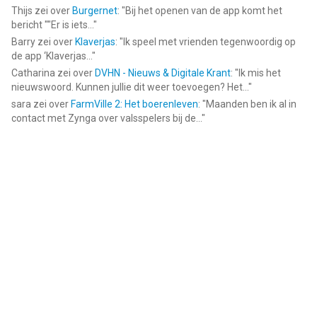
Thijs
zei over
Burgernet
: "
Bij het openen van de app komt het
bericht ""Er is iets...
"
Barry
zei over
Klaverjas
: "
Ik speel met vrienden tegenwoordig op
de app ‘Klaverjas...
"
Catharina
zei over
DVHN - Nieuws & Digitale Krant
: "
Ik mis het
nieuwswoord. Kunnen jullie dit weer toevoegen? Het...
"
sara
zei over
FarmVille 2: Het boerenleven
: "
Maanden ben ik al in
contact met Zynga over valsspelers bij de...
"