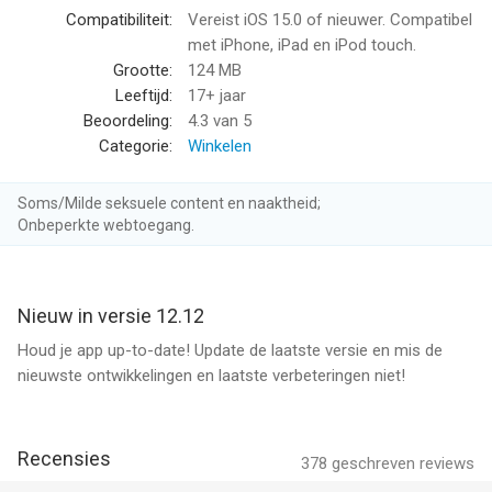
vouchers via onze nieuwsbrief en meldingen in de app.
Compatibiliteit:
Vereist iOS 15.0 of nieuwer. Compatibel
- Doe mee met wincompetities en maak kans op geweldige
met iPhone, iPad en iPod touch.
prijzen
Grootte:
124 MB
- Draai aan het Wheel of Passion om nog meer Passion Points
Leeftijd:
17+ jaar
en andere prijzen te verdienen
Beoordeling:
4.3
van 5
Categorie:
Winkelen
Download de HKM App vandaag, sluit je aan bij My Hunkemöller,
wordt member en krijg een 10% welkoms korting.
Soms/Milde seksuele content en naaktheid;
Onbeperkte webtoegang.
Hunkemöller: een van de grootste lingerie specialisten in
Europa.
Nieuw in versie 12.12
Hunkemöller: de lingerie specialist met collecties van lingerie en
ondergoed tot badmode en bikini's. Ondergoed zoals bhs en
Houd je app up-to-date! Update de laatste versie en mis de
slips, voor dagelijks gebruik maar ook lingerie voor speciale
nieuwste ontwikkelingen en laatste verbeteringen niet!
momenten.
Hunkemöller overtuigd niet alleen door de grote variatie in
badmode en bikini's, maar ook net nachtmode, sportmode en
Recensies
378
geschreven reviews
beenmode. Fijne panty's, kousen en bh accessoires zijn ook