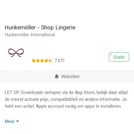
Hunkemöller - Shop Lingerie
Hunkemöller International
Gratis
7.371
Watchlist
LET OP: Downloads verlopen via de App Store, bekijk daar altijd
de meest actuele prijs, compatibiliteit en andere informatie. Je
hebt een actief Apple account nodig om apps te installeren.
Geniet van een persoonlijke shop ervaring met de nieuwe
Meer
Hunkemöller App. Ontdek een groot assortiment van lingerie,
sportmode, badmode, nachtmode en accessoires.