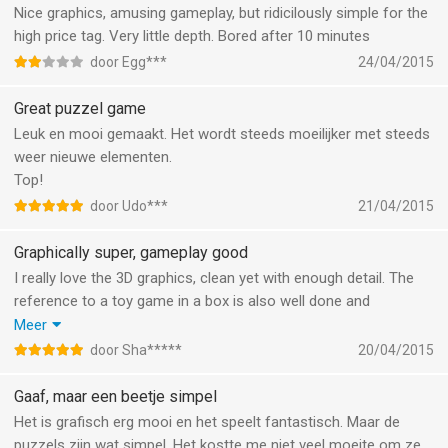
Nice graphics, amusing gameplay, but ridicilously simple for the
high price tag. Very little depth. Bored after 10 minutes
door Egg***
24/04/2015
Great puzzel game
Leuk en mooi gemaakt. Het wordt steeds moeilijker met steeds
weer nieuwe elementen.
Top!
door Udo***
21/04/2015
Graphically super, gameplay good
I really love the 3D graphics, clean yet with enough detail. The
reference to a toy game in a box is also well done and
beautifully rendered.
Meer
I wish I could look a bit more at the 3d settings and the graphic
door Sha*****
20/04/2015
wouldn't turn back automatically. It would be a joy to look at the
scene from different angels.
Gaaf, maar een beetje simpel
Gameplay is challenging but not too hard.
Het is grafisch erg mooi en het speelt fantastisch. Maar de
puzzels zijn wat simpel. Het kostte me niet veel moeite om ze