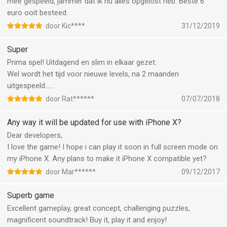
mee gespeeld, jammer dat ik nu alles opgelost heb. Beste 6
euro ooit besteed.
door Kic****
31/12/2019
Super
Prima spel! Uitdagend en slim in elkaar gezet.
Wel wordt het tijd voor nieuwe levels, na 2 maanden
uitgespeeld......
door Rat******
07/07/2018
Any way it will be updated for use with iPhone X?
Dear developers,
I love the game! I hope i can play it soon in full screen mode on
my iPhone X. Any plans to make it iPhone X compatible yet?
door Mar******
09/12/2017
Superb game
Excellent gameplay, great concept, challenging puzzles,
magnificent soundtrack! Buy it, play it and enjoy!