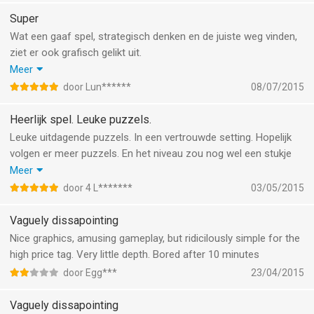
something i paid for...too bad
Super
Wat een gaaf spel, strategisch denken en de juiste weg vinden,
ziet er ook grafisch gelikt uit.
Een must voor elke puzzelaar!
Meer
En een compliment aan het adres van de ontwikkelaar.
door Lun******
08/07/2015
Niet aarzelen, kopen!
Heerlijk spel. Leuke puzzels.
Leuke uitdagende puzzels. In een vertrouwde setting. Hopelijk
volgen er meer puzzels. En het niveau zou nog wel een stukje
omhoog mogen.
Meer
Jammer dat mensen hier 1 ster voor het spel geven, omdat het
door 4 L*******
03/05/2015
een puzzelspel is en geen schietspel. Dat staat toch overal
duidelijk aangegeven. Volgende keer eerst eens verder lezen en
Vaguely dissapointing
kijken voordat je iets koopt?
Nice graphics, amusing gameplay, but ridicilously simple for the
high price tag. Very little depth. Bored after 10 minutes
door Egg***
23/04/2015
Vaguely dissapointing