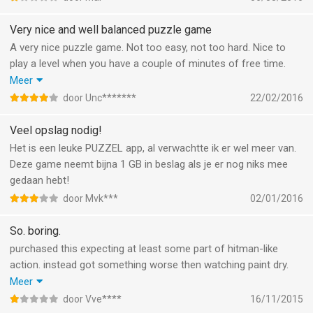
Very nice and well balanced puzzle game
A very nice puzzle game. Not too easy, not too hard. Nice to
play a level when you have a couple of minutes of free time.
Graphics are okay as well as the sound effects.
Meer
Since the game is presented as a board game, does it exist as
door Unc*******
22/02/2016
a board game for real?
Veel opslag nodig!
Het is een leuke PUZZEL app, al verwachtte ik er wel meer van.
Deze game neemt bijna 1 GB in beslag als je er nog niks mee
gedaan hebt!
door Mvk***
02/01/2016
So. boring.
purchased this expecting at least some part of hitman-like
action. instead got something worse then watching paint dry.
it's like a rambo styled hair comb, like a pink dress for the
Meer
terminator. it bores me to the limit and this is actually
door Vve****
16/11/2015