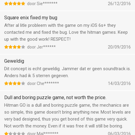
door Sie*******
26/12/2016
Square enix fixed my bug
After al litle probleem with the game on my iOS 6s+ they
contacted me and fixed the bug. Love the hitman games. Keep
up with the good work! RESPECT!
door Jer******
20/09/2016
Geweldig
Dit concept is echt geweldig. Jammer dat er geen soundtrack is.
Anders had ik 5 sterren gegeven.
door Che*******
14/03/2016
Dull and boring puzzle game, not worth the price.
Hitman GO is a dull and boring puzzle game, the mechanics are
so simple, this game doesn't bring anything new. Most levels are
very bad designed, thus you get bored of this game very quick.
Not worth the money. Even if it was free it will still be boring.
door Mal*******
06/03/2016