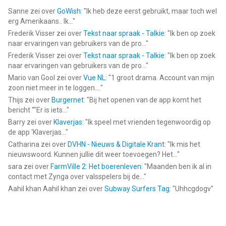
Sanne
zei over
GoWish
: "
Ik heb deze eerst gebruikt, maar toch wel
erg Amerikaans.. Ik...
"
Frederik Visser
zei over
Tekst naar spraak - Talkie
: "
Ik ben op zoek
naar ervaringen van gebruikers van de pro...
"
Frederik Visser
zei over
Tekst naar spraak - Talkie
: "
Ik ben op zoek
naar ervaringen van gebruikers van de pro...
"
Mario van Gool
zei over
Vue NL
: "
1 groot drama. Account van mijn
zoon niet meer in te loggen....
"
Thijs
zei over
Burgernet
: "
Bij het openen van de app komt het
bericht ""Er is iets...
"
Barry
zei over
Klaverjas
: "
Ik speel met vrienden tegenwoordig op
de app ‘Klaverjas...
"
Catharina
zei over
DVHN - Nieuws & Digitale Krant
: "
Ik mis het
nieuwswoord. Kunnen jullie dit weer toevoegen? Het...
"
sara
zei over
FarmVille 2: Het boerenleven
: "
Maanden ben ik al in
contact met Zynga over valsspelers bij de...
"
Aahil khan Aahil khan
zei over
Subway Surfers Tag
: "
Uhhcgdogv
"