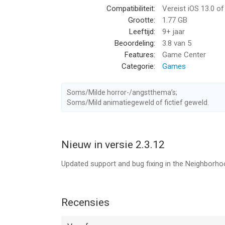
Compatibiliteit:
Vereist iOS 13.0 o
Grootte:
1.77 GB
Leeftijd:
9+ jaar
Beoordeling:
3.8
van 5
Features:
Game Center
Categorie:
Games
Soms/Milde horror-/angstthema’s;
Soms/Mild animatiegeweld of fictief geweld.
Nieuw in versie 2.3.12
Updated support and bug fixing in the Neighborho
Recensies