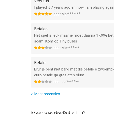
Very fun
I played it 7 years ago en now i am playing again
door Mor*******
Betalen
Het spel is leuk maar je moet daarna 17,99€ bet
scam. Kom op Tiny builds
door Mis*******
Betale
Brur je bent niet barki met die betale e zwoempi
euro betale ga gras eten olum
door Je *******
Meer recensies
Meer van tinyBuild LLC