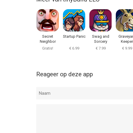
Secret
Startup Panic
Swag and
Graveya
Neighbor
Sorcery
Keeper
Gratis!
€ 6.99
€ 7.99
€ 9.99
Reageer op deze app