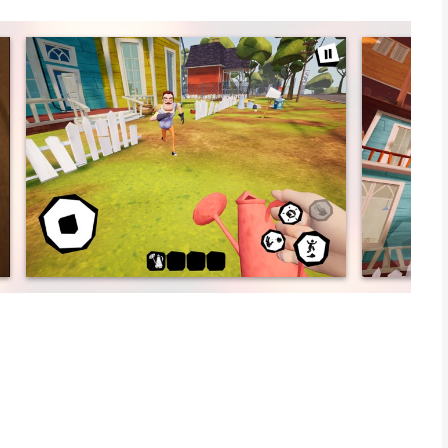
 ontsnappen? Hij zal het verhinderen.
), iPad Air 2, iPad Mini 4 of nieuwere apparaten. iPod Touches
iPhone, iPad en iPod touch met iOS versie 13.0 of hoger,
n vanaf
9 jaar
.
leken op 6 Aug om 22:46.