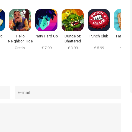
rd
Hello
Party Hard Go
Dungelot:
Punch Club
I am Bre
Neighbor Hide
Shattered
& Seek
Lands
Gratis!
€ 7.99
€ 3.99
€ 5.99
€ 5.99