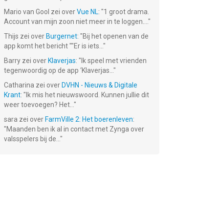
Mario van Gool
zei over
Vue NL
: "
1 groot drama.
Account van mijn zoon niet meer in te loggen....
"
Thijs
zei over
Burgernet
: "
Bij het openen van de
app komt het bericht ""Er is iets...
"
ad
Divide By
Barry
zei over
Klaverjas
: "
Ik speel met vrienden
Sheep
tegenwoordig op de app ‘Klaverjas...
"
€ 2.99
Catharina
zei over
DVHN - Nieuws & Digitale
Krant
: "
Ik mis het nieuwswoord. Kunnen jullie dit
weer toevoegen? Het...
"
sara
zei over
FarmVille 2: Het boerenleven
:
"
Maanden ben ik al in contact met Zynga over
valsspelers bij de...
"