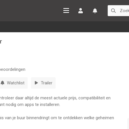
Inloggen
Watchlist
r
eoordelingen
Watchlist
Trailer
oleer daar altijd de meest actuele prijs, compatibiliteit en
nt nodig om apps te installeren.
uis van je buur binnendringt om te ontdekken welke geheimen
nceerde AI die leert uit alles wat je doet. Klim je graag door