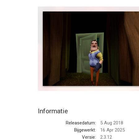
ramen? Dan kun je een wildklem verwachten. Wil je
* Ondersteunde apparaten: iPhone 6s, iPad 5 (2017
worden niet ondersteund *
--
Hello Neighbor van tinyBuild LLC is een app voor 
geschikt bevonden voor gebruikers met leeftijde
Informatie voor Hello Neighboris het laatst verge
Informatie
Releasedatum:
5 Aug 2018
Bijgewerkt:
16 Apr 2025
Versie:
2.3.12