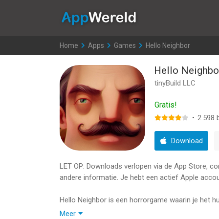
AppWereld
Home
>
Apps
>
Games
>
Hello Neighbor
Hello Neighbo
tinyBuild LLC
Gratis!
·
2.598
b
Download
LET OP: Downloads verlopen via de App Store, contr
andere informatie. Je hebt een actief Apple accou
Hello Neighbor is een horrorgame waarin je het h
hij verbergt in de kelder. Je speelt tegen een geava
Meer