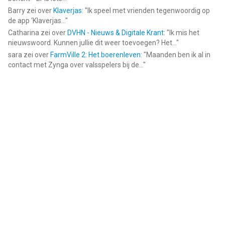
Barry
zei over
Klaverjas
: "
Ik speel met vrienden tegenwoordig op
de app ‘Klaverjas...
"
Catharina
zei over
DVHN - Nieuws & Digitale Krant
: "
Ik mis het
nieuwswoord. Kunnen jullie dit weer toevoegen? Het...
"
sara
zei over
FarmVille 2: Het boerenleven
: "
Maanden ben ik al in
contact met Zynga over valsspelers bij de...
"