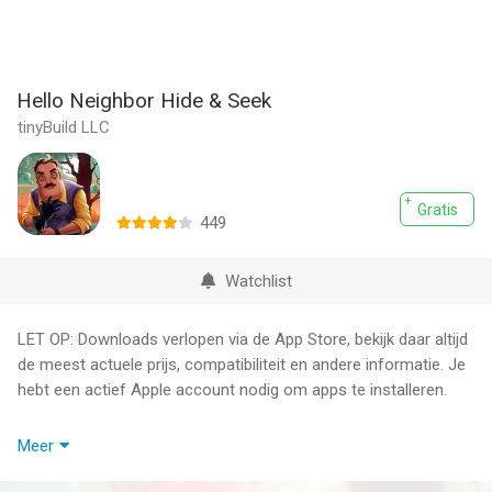
Hello Neighbor Hide & Seek
tinyBuild LLC
Gratis
449
Watchlist
LET OP: Downloads verlopen via de App Store, bekijk daar altijd
de meest actuele prijs, compatibiliteit en andere informatie. Je
hebt een actief Apple account nodig om apps te installeren.
Hello Neighbor: Verstoppertje is een dramatische prequel van
Meer
Hello Neighbor en vertelt het tragische verhaal van de
Neighbor’s familie. Speel verstoppertje met je broer terwijl jullie