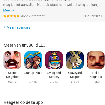
mag je niet aanvallen! Het pak staat hem wel schattig. Je kan je
ook in een boompje verstoppen als hij achter je aan zit of hij in
Meer
de buurt is. Dit is gewoon een uitleg als je het spel speelt.
door Vio*******
06/12/2020
Recensie geschreven door: Violet Stoffels
Meer recensies
Meer van tinyBuild LLC
Secret
Startup Panic
Swag and
Graveyard
Hello
Neighbor
Sorcery
Keeper
Neighbor
Gratis!
€ 6.99
€ 7.99
€ 9.99
Gratis!
Reageer op deze app