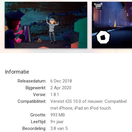
beiden het verlies van een familielid verwerken. De game
verduidelijkt de gebeurtenissen die voorafgingen aan de
originele Stealth Horror-topper Hello Neighbor.
* Ondersteunde apparaten: iPhone 6s, iPad 5 (2017), iPad Air 2,
iPad Mini 4 of nieuwere apparaten. iPod Touches worden niet
ondersteund *
--
Informatie
Hello Neighbor Hide & Seek van tinyBuild LLC is een app voor
iPhone, iPad en iPod touch met iOS versie 10.0 of hoger,
Releasedatum:
6 Dec 2018
geschikt bevonden voor gebruikers met leeftijden vanaf
Bijgewerkt:
2 Apr 2020
9 jaar
.
Versie:
1.8.1
Informatie voor Hello Neighbor Hide & Seekis het laatst
Compatibiliteit:
Vereist iOS 10.0 of nieuwer. Compatibel
vergeleken op 6 Aug om 19:43.
met iPhone, iPad en iPod touch.
Grootte:
993 MB
Leeftijd:
9+ jaar
Beoordeling:
3.8
van 5