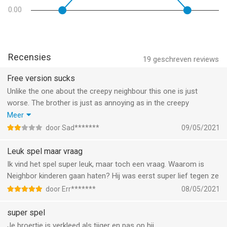
0.00
Recensies
19
geschreven reviews
Free version sucks
Unlike the one about the creepy neighbour this one is just
worse. The brother is just as annoying as in the creepy
neighbour one tho (you have to few options to hide from them
Meer
etc.) but finding the dolls is just not that special bc they’re
door Sad*******
09/05/2021
mostly in obvious places which are easy to find after you
understand how the geysers work.
Leuk spel maar vraag
Ik vind het spel super leuk, maar toch een vraag. Waarom is
Neighbor kinderen gaan haten? Hij was eerst super lief tegen ze
door Err*******
08/05/2021
super spel
Je broertje is verkleed als tijger en pas op hij