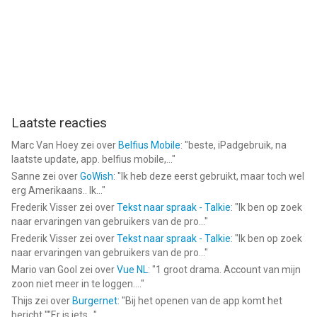
Laatste reacties
Marc Van Hoey
zei over
Belfius Mobile
: "
beste, iPadgebruik, na
laatste update, app. belfius mobile,...
"
Sanne
zei over
GoWish
: "
Ik heb deze eerst gebruikt, maar toch wel
erg Amerikaans.. Ik...
"
Frederik Visser
zei over
Tekst naar spraak - Talkie
: "
Ik ben op zoek
naar ervaringen van gebruikers van de pro...
"
Frederik Visser
zei over
Tekst naar spraak - Talkie
: "
Ik ben op zoek
naar ervaringen van gebruikers van de pro...
"
Mario van Gool
zei over
Vue NL
: "
1 groot drama. Account van mijn
zoon niet meer in te loggen....
"
Thijs
zei over
Burgernet
: "
Bij het openen van de app komt het
bericht ""Er is iets...
"