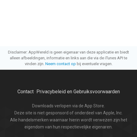
Disclaimer: AppWereld is geen eigenaar van deze applicatie en biedt
alleen afbeeldingen, informatie en links aan die via de iTunes API te
vinden zijn.
Neem contact op
bij eventuele vragen.
Contact
Privacybeleid en Gebruiksvoorwaarden
·
Downloads verlopen via de App Store.
Deze site is niet gesponsord of onderdeel van Apple, Inc.
Alle handelsmerken waarnaar hierin wordt verwezen zijn het
eigendom van hun respectievelijke eigenaren.