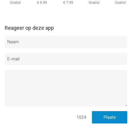
& Seek
Gratis!
€ 6.99
€ 7.99
Gratis!
Gratis!
Reageer op deze app
1024