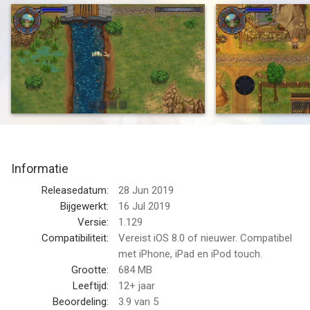
shortcuts to cut costs. Use all the resources you can find.
After all, this is a game about the spirit of capitalism, and doing
whatever it takes to build a thriving business. And it’s also a
love story.
- Face ethical dilemmas. Do you really want to spend money on
that proper burger meat for the witch-burning festival, when
you have so many resources lying around?
- Gather valuable materials and craft new items. Expand your
Graveyard into a thriving business. Help yourself -- gather the
Informatie
valuable resources scattered across the surrounding areas,
and explore what this land has to offer.
Releasedatum:
28 Jun 2019
- Quests and corpses. These dead bodies don't need all those
Bijgewerkt:
16 Jul 2019
organs, do they? Why not grind them up and sell them to the
Versie:
1.129
local butcher? Or you can go on proper quests, you roleplayer.
Compatibiliteit:
Vereist iOS 8.0 of nieuwer. Compatibel
- Explore mysterious dungeons. No medieval game would be
met iPhone, iPad en iPod touch.
complete without those! Take a trip into the unknown, and find
Grootte:
684 MB
discover new alchemy ingredients -- which may or may not
Leeftijd:
12+ jaar
poison a whole bunch of nearby villagers.
Beoordeling:
3.9
van 5