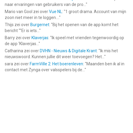
naar ervaringen van gebruikers van de pro...
"
Mario van Gool
zei over
Vue NL
: "
1 groot drama. Account van mijn
zoon niet meer in te loggen....
"
Thijs
zei over
Burgernet
: "
Bij het openen van de app komt het
bericht ""Er is iets...
"
Barry
zei over
Klaverjas
: "
Ik speel met vrienden tegenwoordig op
de app ‘Klaverjas...
"
Catharina
zei over
DVHN - Nieuws & Digitale Krant
: "
Ik mis het
nieuwswoord. Kunnen jullie dit weer toevoegen? Het...
"
sara
zei over
FarmVille 2: Het boerenleven
: "
Maanden ben ik al in
contact met Zynga over valsspelers bij de...
"