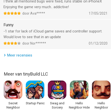
I think all mentioned bugs were fixed, runs stable on iPhoneX
Enjoying the game very much.. addictive!
door Ava*****
17/05/2021
Funny
-1 star for lack of iCloud game saves and controller support.
Would love to see that in an update
door Nor******
01/12/2020
Meer recensies
Meer van tinyBuild LLC
Secret
Startup Panic
Swag and
Hello
Hello
Neighbor
Sorcery
Neighbor Hide
Neighbor