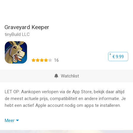
Graveyard Keeper
tinyBuild LLC
€ 9.99
16
Watchlist
LET OP: Aankopen verlopen via de App Store, bekijk daar altijd
de meest actuele prijs, compatibiliteit en andere informatie. Je
hebt een actief Apple account nodig om apps te installeren.
Graveyard Keeper is the most inaccurate medieval cemetery
Meer
management sim of all time. Build and manage your own
graveyard, and expand into other ventures, while finding