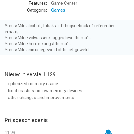
Features:
Game Center
--
Categorie:
Games
Graveyard Keeper van tinyBuild LLC is een app voor iPhone,
Soms/Mild alcohol-, tabaks- of drugsgebruik of referenties
iPad en iPod touch met iOS versie 8.0 of hoger, geschikt
ernaar;
bevonden voor gebruikers met leeftijden vanaf
12 jaar
.
Soms/Milde volwassen/suggestieve thema’s;
Soms/Milde horror-/angstthema’s;
Soms/Mild animatiegeweld of fictief geweld.
Informatie voor Graveyard Keeperis het laatst vergeleken op 9
Aug om 01:58.
Nieuw in versie 1.129
- optimized memory usage
- fixed crashes on low memory devices
- other changes and improvements
Prijsgeschiedenis
11.99